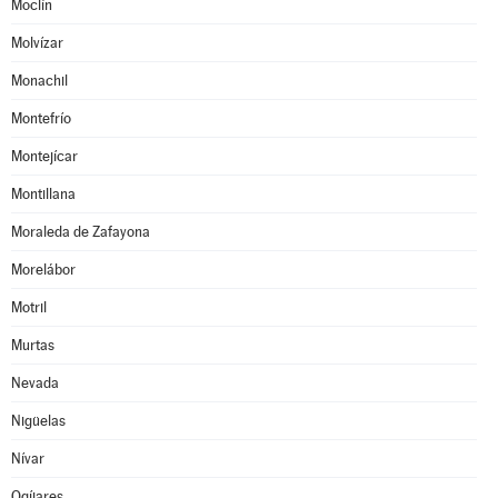
Moclín
Molvízar
Monachil
Montefrío
Montejícar
Montillana
Moraleda de Zafayona
Morelábor
Motril
Murtas
Nevada
Nigüelas
Nívar
Ogíjares