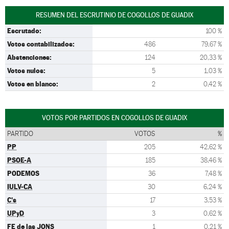
RESUMEN DEL ESCRUTINIO DE COGOLLOS DE GUADIX
Escrutado:
100 %
Votos contabilizados:
486
79,67 %
Abstenciones:
124
20,33 %
Votos nulos:
5
1,03 %
Votos en blanco:
2
0,42 %
VOTOS POR PARTIDOS EN COGOLLOS DE GUADIX
PARTIDO
VOTOS
%
PP
205
42,62 %
PSOE-A
185
38,46 %
PODEMOS
36
7,48 %
IULV-CA
30
6,24 %
C's
17
3,53 %
UPyD
3
0,62 %
FE de las JONS
1
0,21 %