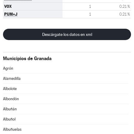
VOX
1
0,21 %
PUM+J
1
0,21 %
Descárgate los datos en xml
Municipios de Granada
Agrón
Alamedilla
Albolote
Albondón
Albuñán
Albuñol
Albuñuelas