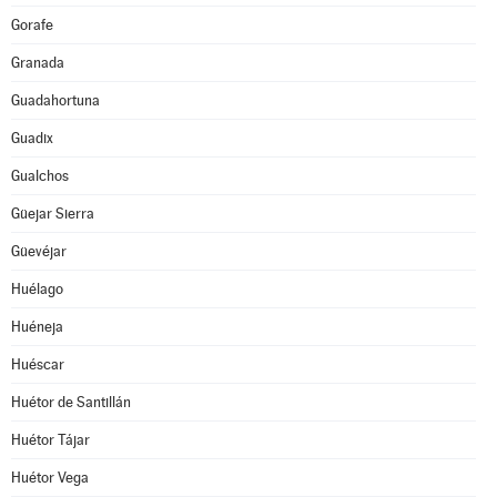
Gorafe
Granada
Guadahortuna
Guadix
Gualchos
Güejar Sierra
Güevéjar
Huélago
Huéneja
Huéscar
Huétor de Santillán
Huétor Tájar
Huétor Vega