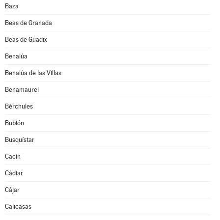
Baza
Beas de Granada
Beas de Guadix
Benalúa
Benalúa de las Villas
Benamaurel
Bérchules
Bubión
Busquístar
Cacín
Cádiar
Cájar
Calicasas