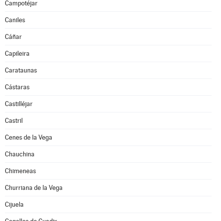
Campotéjar
Caniles
Cáñar
Capileira
Carataunas
Cástaras
Castilléjar
Castril
Cenes de la Vega
Chauchina
Chimeneas
Churriana de la Vega
Cijuela