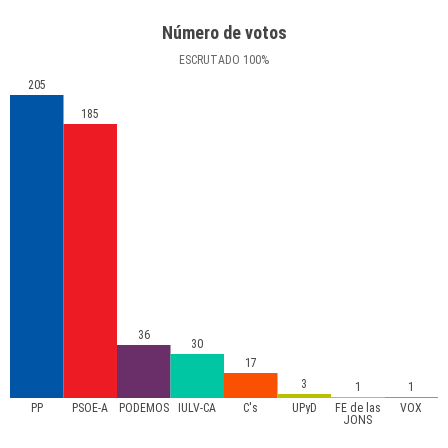
Número de votos
ESCRUTADO
100
%
205
185
36
30
17
3
1
1
PP
PSOE-A
PODEMOS
IULV-CA
C's
UPyD
FE de las
VOX
JONS