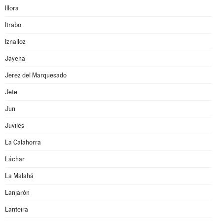
Illora
Itrabo
Iznalloz
Jayena
Jerez del Marquesado
Jete
Jun
Juviles
La Calahorra
Láchar
La Malahá
Lanjarón
Lanteira