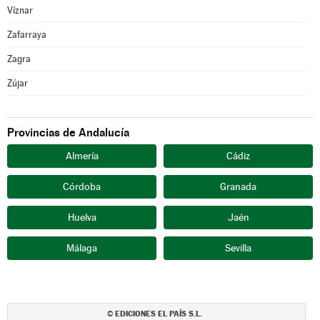
Víznar
Zafarraya
Zagra
Zújar
Provincias de Andalucía
Almería
Cádiz
Córdoba
Granada
Huelva
Jaén
Málaga
Sevilla
EDICIONES EL PAÍS S.L.
©