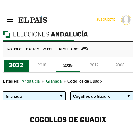
SUSCRÍBETE
E
NOTICIAS
PACTOS
WIDGET
RESULTADOS
2022
2018
2015
2012
2008
Estás en:
Andalucía
»
Granada
»
Cogollos de Guadix
COGOLLOS DE GUADIX