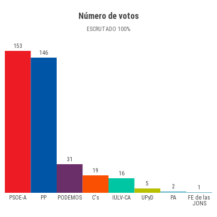
Número de votos
ESCRUTADO
100
%
153
146
31
19
16
5
2
1
PSOE-A
PP
PODEMOS
C's
IULV-CA
UPyD
PA
FE de las
JONS