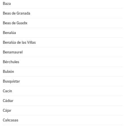
Baza
Beas de Granada
Beas de Guadix
Benalúa
Benalúa de las Villas
Benamaurel
Bérchules
Bubión
Busquístar
Cacín
Cádiar
Cájar
Calicasas