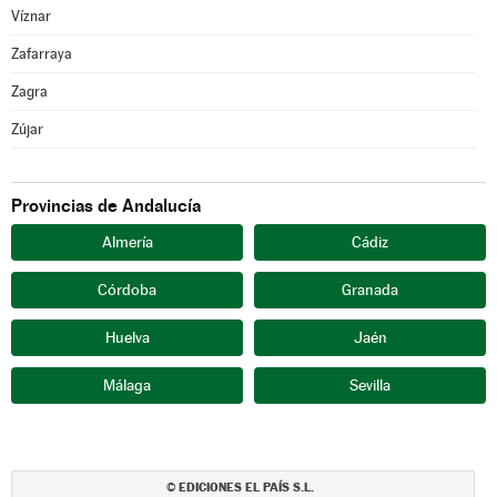
Víznar
Zafarraya
Zagra
Zújar
Provincias de Andalucía
Almería
Cádiz
Córdoba
Granada
Huelva
Jaén
Málaga
Sevilla
EDICIONES EL PAÍS S.L.
©