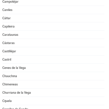
Campotéjar
Caniles
Cáñar
Capileira
Carataunas
Cástaras
Castilléjar
Castril
Cenes de la Vega
Chauchina
Chimeneas
Churriana de la Vega
Cijuela