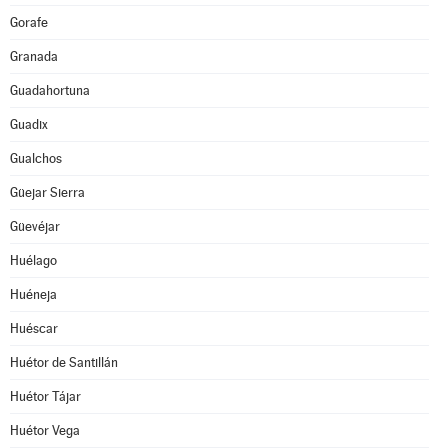
Gorafe
Granada
Guadahortuna
Guadix
Gualchos
Güejar Sierra
Güevéjar
Huélago
Huéneja
Huéscar
Huétor de Santillán
Huétor Tájar
Huétor Vega