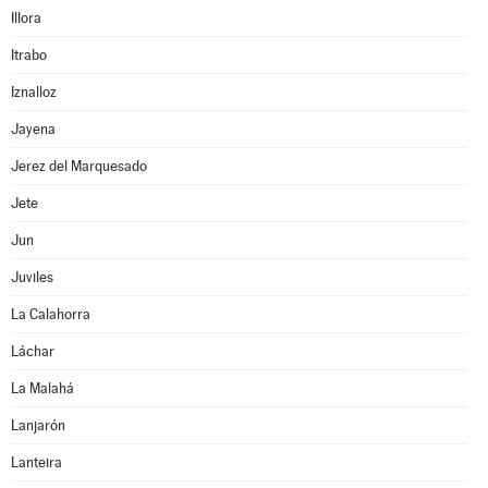
Illora
Itrabo
Iznalloz
Jayena
Jerez del Marquesado
Jete
Jun
Juviles
La Calahorra
Láchar
La Malahá
Lanjarón
Lanteira