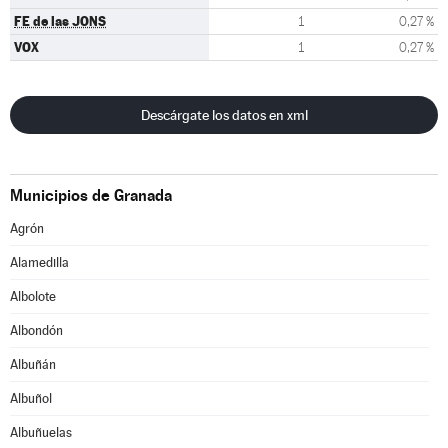
FE de las JONS
1
0,27 %
VOX
1
0,27 %
Descárgate los datos en xml
Municipios de Granada
Agrón
Alamedilla
Albolote
Albondón
Albuñán
Albuñol
Albuñuelas