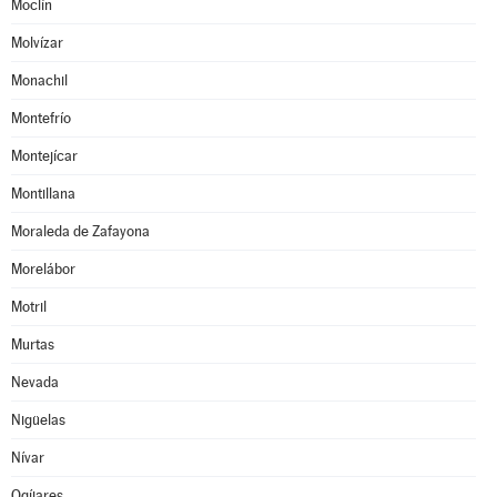
Moclín
Molvízar
Monachil
Montefrío
Montejícar
Montillana
Moraleda de Zafayona
Morelábor
Motril
Murtas
Nevada
Nigüelas
Nívar
Ogíjares