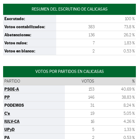
RESUMEN DEL ESCRUTINIO DE CALICASAS
Escrutado:
100 %
Votos contabilizados:
383
73,8 %
Abstenciones:
136
26,2 %
Votos nulos:
7
1,83 %
Votos en blanco:
2
0,53 %
VOTOS POR PARTIDOS EN CALICASAS
PARTIDO
VOTOS
%
PSOE-A
153
40,69 %
PP
146
38,83 %
PODEMOS
31
8,24 %
C's
19
5,05 %
IULV-CA
16
4,26 %
UPyD
5
1,33 %
PA
2
0,53 %