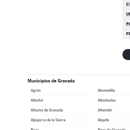
C'
U
P
P
Municipios de Granada
Agrón
Alamedilla
Albuñol
Albuñuelas
Alhama de Granada
Alhendín
Alpujarra de la Sierra
Alquife
Baza
Beas de Granada