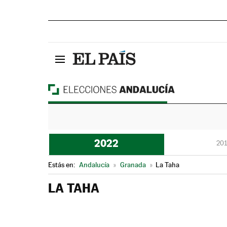
2022
201
Estás en:
Andalucía
»
Granada
»
La Taha
LA TAHA