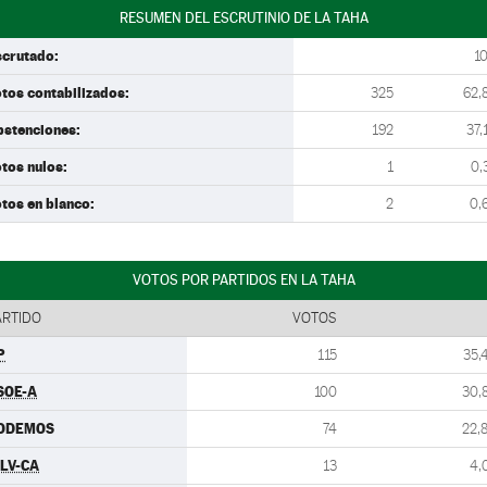
RESUMEN DEL ESCRUTINIO DE LA TAHA
scrutado:
1
tos contabilizados:
325
62,
bstenciones:
192
37,
tos nulos:
1
0,
tos en blanco:
2
0,
VOTOS POR PARTIDOS EN LA TAHA
ARTIDO
VOTOS
P
115
35,
SOE-A
100
30,
ODEMOS
74
22,
ULV-CA
13
4,