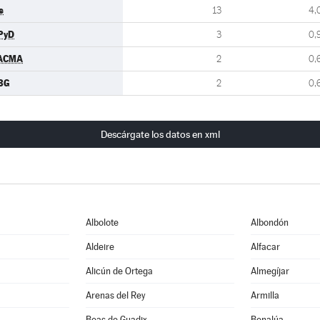
s
13
4,
PyD
3
0,
ACMA
2
0,
BG
2
0,
Descárgate los datos en xml
Albolote
Albondón
Aldeire
Alfacar
Alicún de Ortega
Almegíjar
Arenas del Rey
Armilla
Beas de Guadix
Benalúa