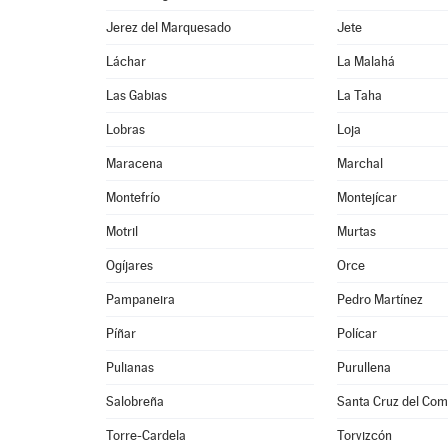
Jerez del Marquesado
Jete
Láchar
La Malahá
Las Gabias
La Taha
Lobras
Loja
Maracena
Marchal
Montefrío
Montejícar
Motril
Murtas
Ogíjares
Orce
Pampaneira
Pedro Martínez
Píñar
Polícar
Pulianas
Purullena
Salobreña
Santa Cruz del Com
Torre-Cardela
Torvizcón