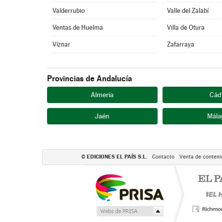
Valderrubio
Valle del Zalabí
Ventas de Huelma
Villa de Otura
Víznar
Zafarraya
Provincias de Andalucía
Almería
Cád
Jaén
Mála
EDICIONES EL PAÍS S.L.
©
Contacto
Venta de conteni