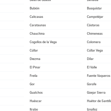
Bubión
Busquístar
Calicasas
Campotéjar
Carataunas
Cástaras
Chauchina
Chimeneas
Cogollos de la Vega
Colomera
Cúllar
Cúllar Vega
Diezma
Dílar
El Pinar
El Valle
Freila
Fuente Vaqueros
Gor
Gorafe
Gualchos
Güejar Sierra
Huéscar
Huétor de Santill
Itrabo
Iznalloz