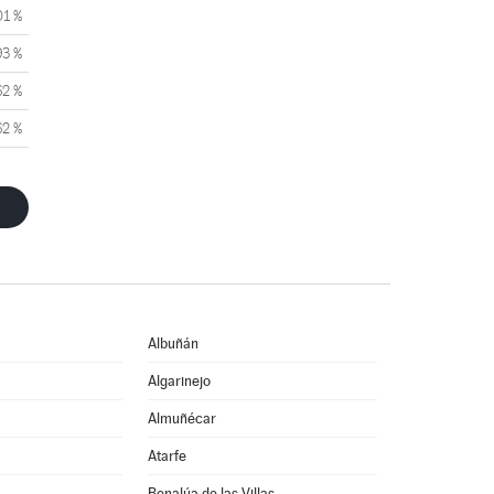
01 %
93 %
62 %
62 %
Albuñán
Algarinejo
Almuñécar
Atarfe
Benalúa de las Villas