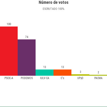
Número de votos
ESCRUTADO
100
%
100
74
13
13
3
2
PSOE-A
PODEMOS
IULV-CA
C's
UPyD
PACMA