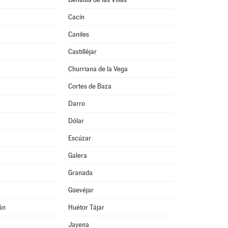
Cacín
Caniles
Castilléjar
Churriana de la Vega
Cortes de Baza
Darro
Dólar
Escúzar
Galera
Granada
Güevéjar
án
Huétor Tájar
Jayena