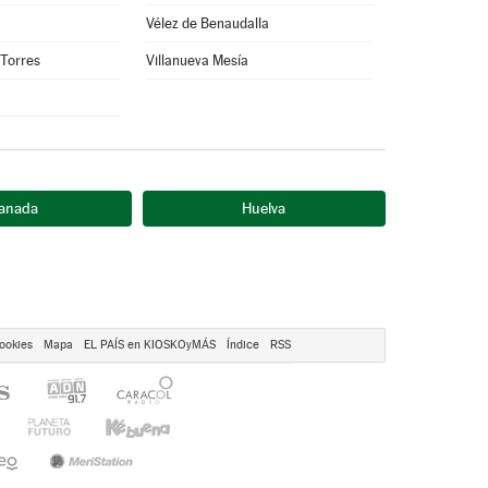
Vélez de Benaudalla
 Torres
Villanueva Mesía
anada
Huelva
ookies
Mapa
EL PAÍS en KIOSKOyMÁS
Índice
RSS