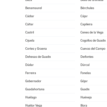
Benamaurel
Bérchules
Cádiar
Cájar
Cáñar
Capileira
Castril
Cenes de la Vega
Cijuela
Cogollos de Guadix
Cortes y Graena
Cuevas del Campo
Dehesas de Guadix
Deifontes
Dúdar
Dúrcal
Ferreira
Fonelas
Gobernador
Gójar
Guadahortuna
Guadix
Huélago
Huéneja
Huétor Vega
Illora