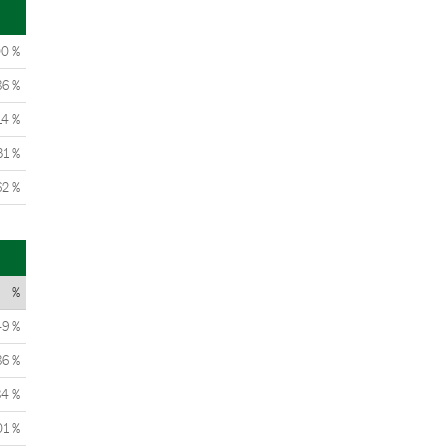
00 %
86 %
14 %
31 %
62 %
%
49 %
86 %
84 %
01 %