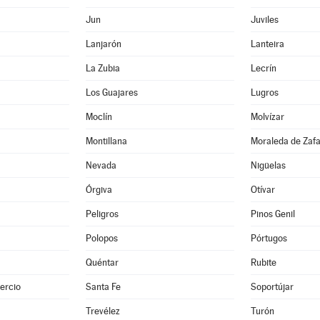
Jun
Juviles
Lanjarón
Lanteira
La Zubia
Lecrín
Los Guajares
Lugros
Moclín
Molvízar
Montillana
Moraleda de Zaf
Nevada
Nigüelas
Órgiva
Otívar
Peligros
Pinos Genil
Polopos
Pórtugos
Quéntar
Rubite
ercio
Santa Fe
Soportújar
Trevélez
Turón