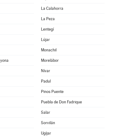
La Calahorra
La Peza
Lentegí
Lújar
Monachil
ayona
Morelábor
Nívar
Padul
Pinos Puente
Puebla de Don Fadrique
Salar
Sorvilán
Ugíjar