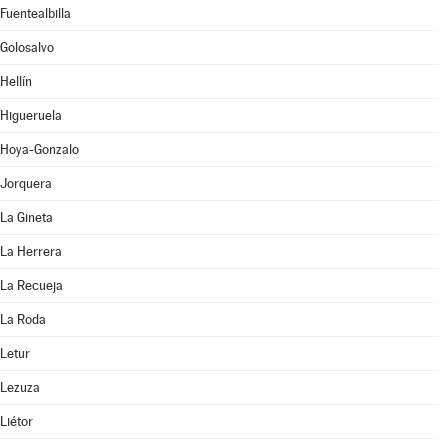
Fuentealbilla
Golosalvo
Hellín
Higueruela
Hoya-Gonzalo
Jorquera
La Gineta
La Herrera
La Recueja
La Roda
Letur
Lezuza
Liétor