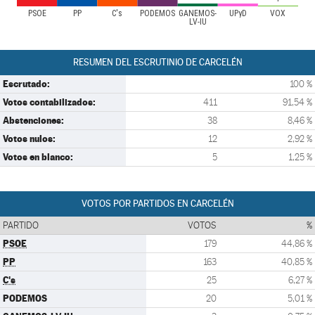
PSOE
PP
C's
PODEMOS
GANEMOS-
UPyD
VOX
LV-IU
RESUMEN DEL ESCRUTINIO DE CARCELÉN
Escrutado:
100 %
Votos contabilizados:
411
91,54 %
Abstenciones:
38
8,46 %
Votos nulos:
12
2,92 %
Votos en blanco:
5
1,25 %
VOTOS POR PARTIDOS EN CARCELÉN
PARTIDO
VOTOS
%
PSOE
179
44,86 %
PP
163
40,85 %
C's
25
6,27 %
PODEMOS
20
5,01 %