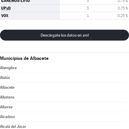
GANEMOS-LV-IU
3
0,75 %
UPyD
3
0,75 %
VOX
1
0,25 %
Descárgate los datos en xml
Municipios de Albacete
Abengibre
Alatoz
Albacete
Albatana
Alborea
Alcadozo
Alcalá del Júcar