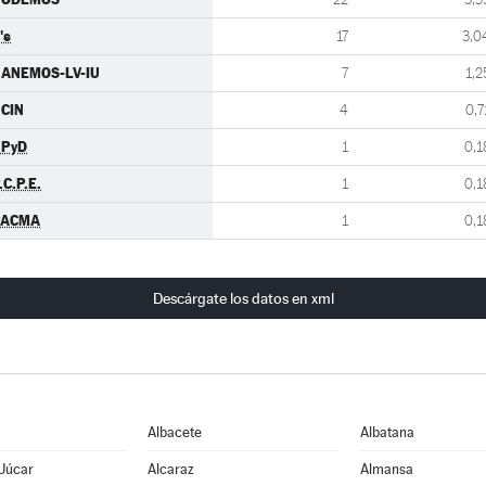
's
17
3,0
ANEMOS-LV-IU
7
1,2
CIN
4
0,7
UPyD
1
0,1
.C.P.E.
1
0,1
PACMA
1
0,1
Descárgate los datos en xml
Albacete
Albatana
 Júcar
Alcaraz
Almansa