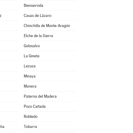
Bienservida
z
Casas de Lázaro
Chinchilla de Monte-Aragón
Elche de la Sierra
Golosalvo
La Gineta
Lezuza
Minaya
Munera
Paterna del Madera
Pozo Cañada
Robledo
cha
Tobarra