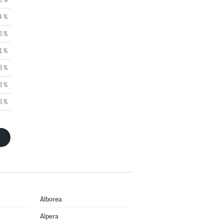
4 %
5 %
1 %
8 %
8 %
8 %
Alborea
Alpera