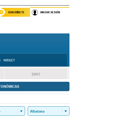
SUSCRÍBETE
INICIAR SESIÓN
S
WIDGET
2007
TONÓMICAS