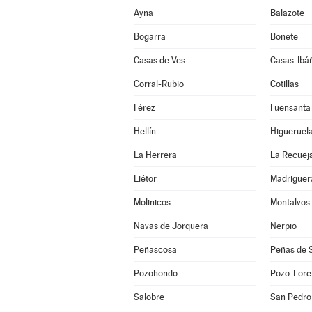
Ayna
Balazote
Bogarra
Bonete
Casas de Ves
Casas-Ibá
Corral-Rubio
Cotillas
Férez
Fuensanta
Hellín
Higueruel
La Herrera
La Recuej
Liétor
Madriguer
Molinicos
Montalvos
Navas de Jorquera
Nerpio
Peñascosa
Peñas de 
Pozohondo
Pozo-Lore
Salobre
San Pedro