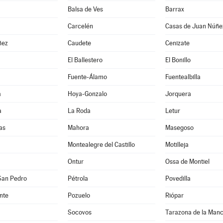
Balsa de Ves
Barrax
Carcelén
Casas de Juan Núñe
ñez
Caudete
Cenizate
El Ballestero
El Bonillo
Fuente-Álamo
Fuentealbilla
a
Hoya-Gonzalo
Jorquera
a
La Roda
Letur
as
Mahora
Masegoso
Montealegre del Castillo
Motilleja
Ontur
Ossa de Montiel
San Pedro
Pétrola
Povedilla
nte
Pozuelo
Riópar
Socovos
Tarazona de la Man