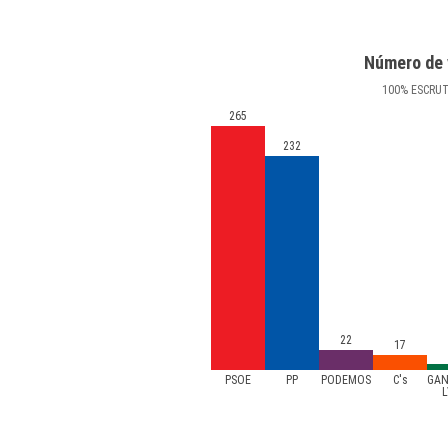
Número de 
100
%
ESCRU
265
232
22
17
PSOE
PP
PODEMOS
C's
GAN
L