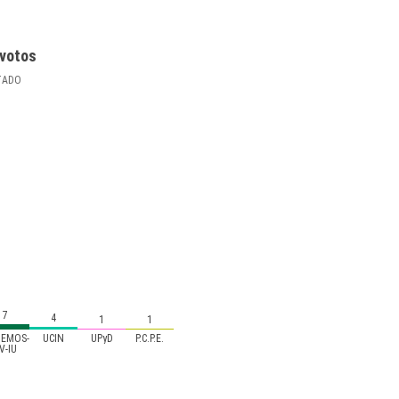
votos
TADO
7
4
1
1
EMOS-
UCIN
UPyD
P.C.P.E.
V-IU