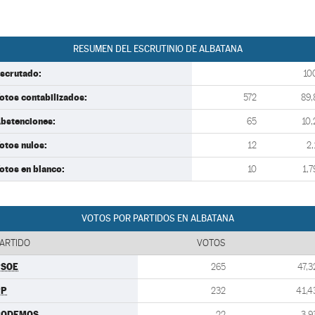
RESUMEN DEL ESCRUTINIO DE ALBATANA
scrutado:
10
otos contabilizados:
572
89,
bstenciones:
65
10,
otos nulos:
12
2,
otos en blanco:
10
1,7
VOTOS POR PARTIDOS EN ALBATANA
ARTIDO
VOTOS
PSOE
265
47,3
PP
232
41,4
PODEMOS
22
3,9