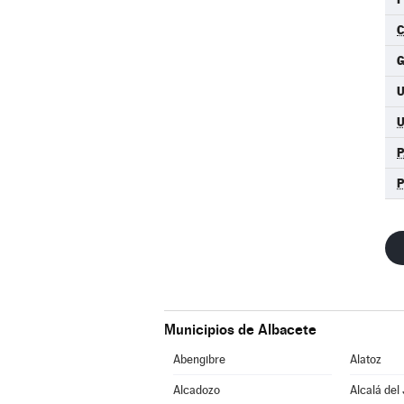
C
G
U
P
Municipios de Albacete
Abengibre
Alatoz
Alcadozo
Alcalá del