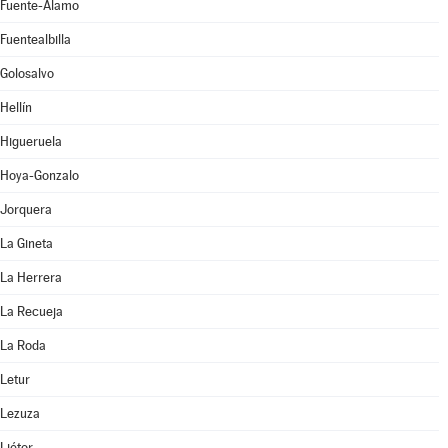
Fuente-Álamo
Fuentealbilla
Golosalvo
Hellín
Higueruela
Hoya-Gonzalo
Jorquera
La Gineta
La Herrera
La Recueja
La Roda
Letur
Lezuza
Liétor