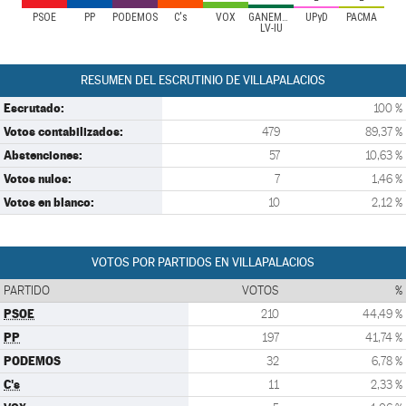
PSOE
PP
PODEMOS
C's
VOX
GANEMOS-
UPyD
PACMA
LV-IU
RESUMEN DEL ESCRUTINIO DE VILLAPALACIOS
Escrutado:
100 %
Votos contabilizados:
479
89,37 %
Abstenciones:
57
10,63 %
Votos nulos:
7
1,46 %
Votos en blanco:
10
2,12 %
VOTOS POR PARTIDOS EN VILLAPALACIOS
PARTIDO
VOTOS
%
PSOE
210
44,49 %
PP
197
41,74 %
PODEMOS
32
6,78 %
C's
11
2,33 %