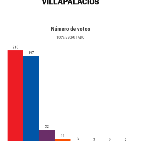
VILLAPALACIOS
Número de votos
100
%
ESCRUTADO
210
197
32
11
5
3
2
2