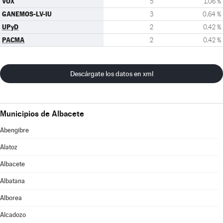
VOX
5
1,06 %
GANEMOS-LV-IU
3
0,64 %
UPyD
2
0,42 %
PACMA
2
0,42 %
Descárgate los datos en xml
Municipios de Albacete
Abengibre
Alatoz
Albacete
Albatana
Alborea
Alcadozo