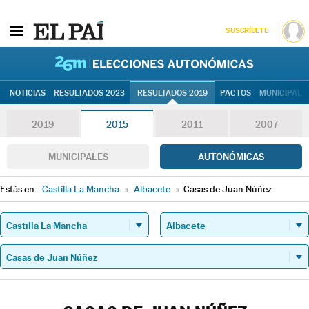
SUSCRÍBETE
26M | Elec
NOTICIAS
RESULTADOS 2023
RESULTADOS 2019
PACTOS
MUNICIPALE
2019
2015
2011
2007
MUNICIPALES
AUTONÓMICAS
Estás en:
Castilla La Mancha
»
Albacete
»
Casas de Juan Núñez