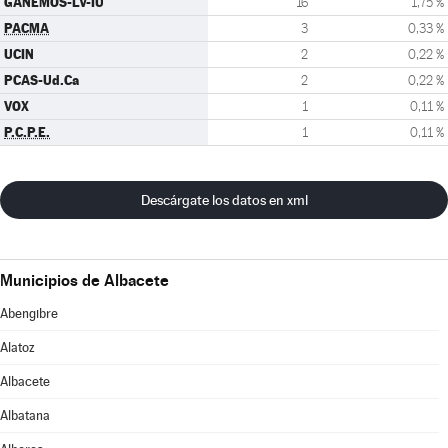
GANEMOS-LV-IU
16
1,75 %
PACMA
3
0,33 %
UCIN
2
0,22 %
PCAS-Ud.Ca
2
0,22 %
VOX
1
0,11 %
P.C.P.E.
1
0,11 %
Descárgate los datos en xml
Municipios de Albacete
Abengibre
Alatoz
Albacete
Albatana