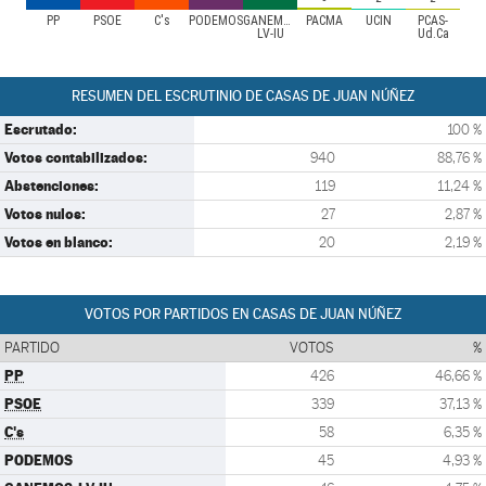
PP
PSOE
C's
PODEMOS
GANEMOS-
PACMA
UCIN
PCAS-
LV-IU
Ud.Ca
RESUMEN DEL ESCRUTINIO DE CASAS DE JUAN NÚÑEZ
Escrutado:
100 %
Votos contabilizados:
940
88,76 %
Abstenciones:
119
11,24 %
Votos nulos:
27
2,87 %
Votos en blanco:
20
2,19 %
VOTOS POR PARTIDOS EN CASAS DE JUAN NÚÑEZ
PARTIDO
VOTOS
%
PP
426
46,66 %
PSOE
339
37,13 %
C's
58
6,35 %
PODEMOS
45
4,93 %