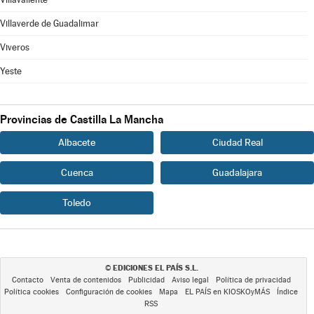
Villaverde de Guadalimar
Viveros
Yeste
Provincias de Castilla La Mancha
Albacete
Ciudad Real
Cuenca
Guadalajara
Toledo
EDICIONES EL PAÍS S.L.
©
Contacto
Venta de contenidos
Publicidad
Aviso legal
Política de privacidad
Política cookies
Configuración de cookies
Mapa
EL PAÍS en KIOSKOyMÁS
Índice
RSS