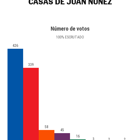
CASAS DE JUAN NÚÑEZ
Número de votos
100
%
ESCRUTADO
426
339
58
45
16
3
2
2