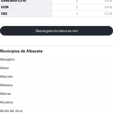
GANEMOS-LV-IU
3
0,6 %
UCIN
2
0,4 %
VOX
1
0,2 %
Descárgate los datos en xml
Municipios de Albacete
Abengibre
Alatoz
Albacete
Albatana
Alborea
Alcadozo
Alcalá del Júcar