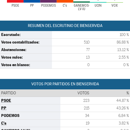
PSOE
PP
PODEMOS
C's
GANEMOS-
UCIN
VOX
LV-IU
RESUMEN DEL ESCRUTINIO DE BIENSERVIDA
Escrutado:
100 %
Votos contabilizados:
510
86,88 %
Abstenciones:
77
13,12 %
Votos nulos:
13
2,55 %
Votos en blanco:
0
0 %
VOTOS POR PARTIDOS EN BIENSERVIDA
PARTIDO
VOTOS
%
PSOE
223
44,87 %
PP
215
43,26 %
PODEMOS
34
6,84 %
C's
19
3,82 %