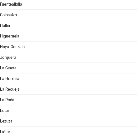
Fuentealbilla
Golosalvo
Hellín
Higueruela
Hoya-Gonzalo
Jorquera
La Gineta
La Herrera
La Recueja
La Roda
Letur
Lezuza
Liétor