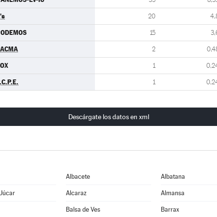
's
20
4,
PODEMOS
15
3,
PACMA
2
0,4
VOX
1
0,2
.C.P.E.
1
0,2
Descárgate los datos en xml
Albacete
Albatana
 Júcar
Alcaraz
Almansa
Balsa de Ves
Barrax