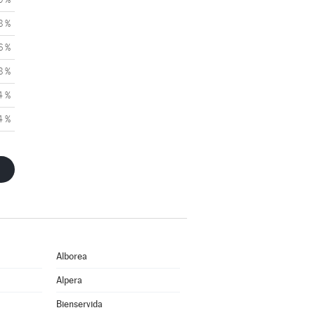
8 %
6 %
8 %
4 %
4 %
Alborea
Alpera
Bienservida