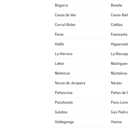
Bogarra
Bonete
Casas de Ves
Casas-Ibá
Corral-Rubio
Cotillas
Férez
Fuensanta
Hellín
Higueruel
La Herrera
La Recuej
Liétor
Madriguer
Molinicos
Montalvos
Navas de Jorquera
Nerpio
Peñascosa
Peñas de 
Pozohondo
Pozo-Lore
Salobre
San Pedro
Valdeganga
Vianos