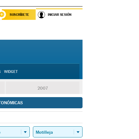
SUSCRÍBETE
INICIAR SESIÓN
S
WIDGET
2007
TONÓMICAS