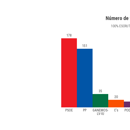
Número de 
100
%
ESCRU
178
151
35
20
PSOE
PP
GANEMOS-
C's
PO
LV-IU