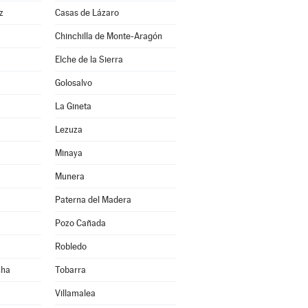
z
Casas de Lázaro
Chinchilla de Monte-Aragón
Elche de la Sierra
Golosalvo
La Gineta
Lezuza
Minaya
Munera
Paterna del Madera
Pozo Cañada
Robledo
cha
Tobarra
Villamalea