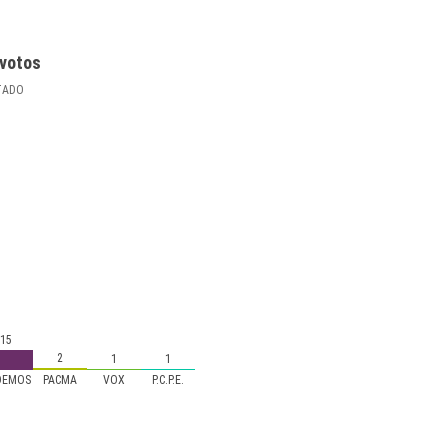
votos
TADO
15
2
1
1
DEMOS
PACMA
VOX
P.C.P.E.