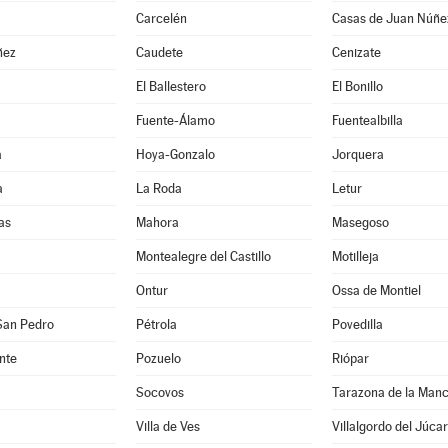
Carcelén
Casas de Juan Núñe
ñez
Caudete
Cenizate
El Ballestero
El Bonillo
Fuente-Álamo
Fuentealbilla
a
Hoya-Gonzalo
Jorquera
a
La Roda
Letur
as
Mahora
Masegoso
Montealegre del Castillo
Motilleja
Ontur
Ossa de Montiel
San Pedro
Pétrola
Povedilla
nte
Pozuelo
Riópar
Socovos
Tarazona de la Man
Villa de Ves
Villalgordo del Júcar