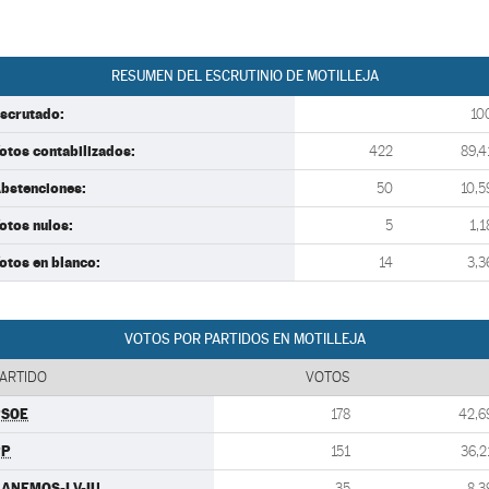
RESUMEN DEL ESCRUTINIO DE MOTILLEJA
scrutado:
10
otos contabilizados:
422
89,4
bstenciones:
50
10,5
otos nulos:
5
1,1
otos en blanco:
14
3,3
VOTOS POR PARTIDOS EN MOTILLEJA
ARTIDO
VOTOS
PSOE
178
42,6
PP
151
36,2
ANEMOS-LV-IU
35
8,3