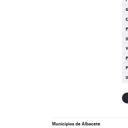
G
C
P
P
U
Municipios de Albacete