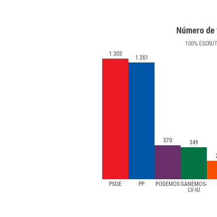
Número de 
100
%
ESCRU
1.303
1.261
370
349
PSOE
PP
PODEMOS
GANEMOS-
LV-IU