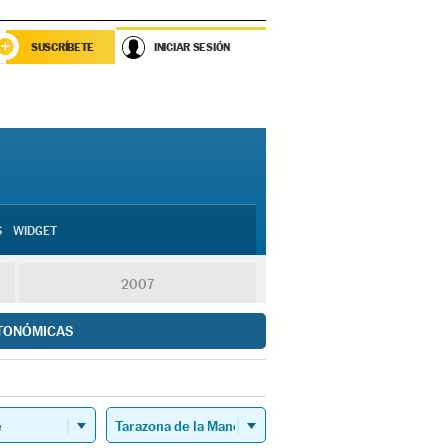
SUSCRÍBETE
INICIAR SESIÓN
S
WIDGET
2007
TONÓMICAS