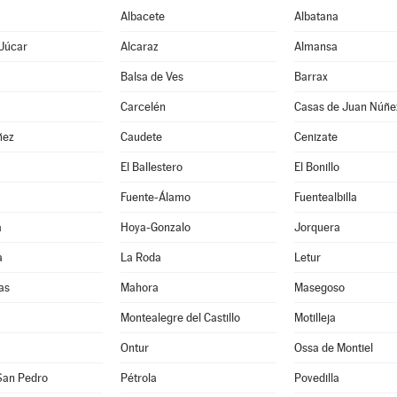
Albacete
Albatana
 Júcar
Alcaraz
Almansa
Balsa de Ves
Barrax
Carcelén
Casas de Juan Núñe
ñez
Caudete
Cenizate
El Ballestero
El Bonillo
Fuente-Álamo
Fuentealbilla
a
Hoya-Gonzalo
Jorquera
a
La Roda
Letur
as
Mahora
Masegoso
Montealegre del Castillo
Motilleja
Ontur
Ossa de Montiel
San Pedro
Pétrola
Povedilla