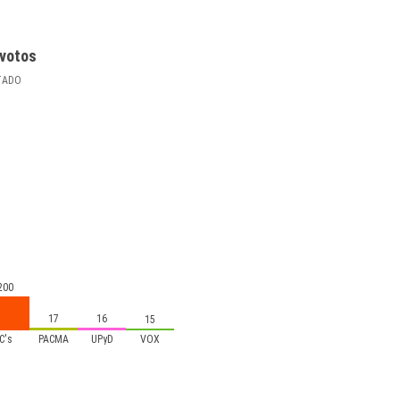
votos
TADO
200
17
16
15
C's
PACMA
UPyD
VOX