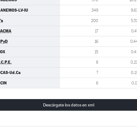
ANEMOS-LV-IU
349
9,6
's
200
5,5
PACMA
17
0,4
UPyD
16
0,4
VOX
15
0,4
.C.P.E.
8
0,2
CAS-Ud.Ca
7
0,1
CIN
6
0,1
Descárgate los datos en xml