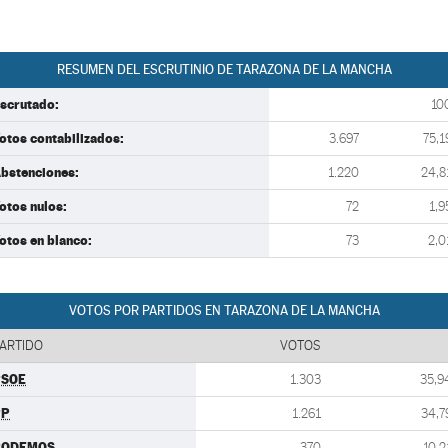
RESUMEN DEL ESCRUTINIO DE TARAZONA DE LA MANCHA
scrutado:
10
otos contabilizados:
3.697
75,1
bstenciones:
1.220
24,8
otos nulos:
72
1,9
otos en blanco:
73
2,0
VOTOS POR PARTIDOS EN TARAZONA DE LA MANCHA
ARTIDO
VOTOS
PSOE
1.303
35,9
PP
1.261
34,7
PODEMOS
370
10,2