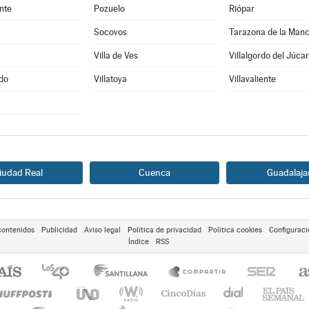
nte
Pozuelo
Riópar
Socovos
Tarazona de la Man
Villa de Ves
Villalgordo del Júcar
edo
Villatoya
Villavaliente
iudad Real
Cuenca
Guadalaja
contenidos
Publicidad
Aviso legal
Política de privacidad
Política cookies
Configuraci
Índice
RSS