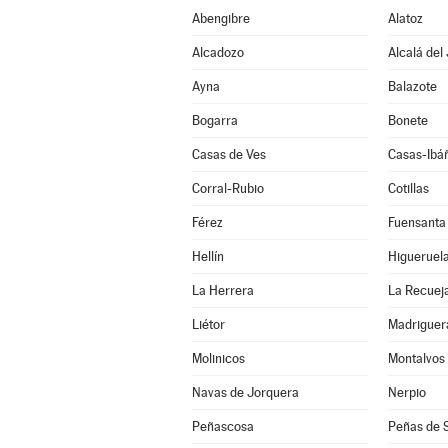
Abengibre
Alatoz
Alcadozo
Alcalá del
Ayna
Balazote
Bogarra
Bonete
Casas de Ves
Casas-Ibá
Corral-Rubio
Cotillas
Férez
Fuensanta
Hellín
Higueruel
La Herrera
La Recuej
Liétor
Madriguer
Molinicos
Montalvos
Navas de Jorquera
Nerpio
Peñascosa
Peñas de 