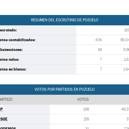
RESUMEN DEL ESCRUTINIO DE POZUELO
scrutado:
10
otos contabilizados:
434
90,0
bstenciones:
48
9,9
otos nulos:
7
1,6
otos en blanco:
7
1,6
VOTOS POR PARTIDOS EN POZUELO
ARTIDO
VOTOS
PP
198
46,3
PSOE
158
3
PODEMOS
31
7,2