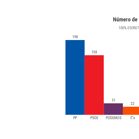
Número de 
100
%
ESCRU
198
158
31
22
PP
PSOE
PODEMOS
C's