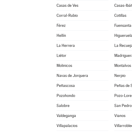
Casas de Ves
Casas-Ibá
Corral-Rubio
Cotillas
Férez
Fuensanta
Hellín
Higueruel
La Herrera
La Recuej
Liétor
Madriguer
Molinicos
Montalvos
Navas de Jorquera
Nerpio
Peñascosa
Peñas de 
Pozohondo
Pozo-Lore
Salobre
San Pedro
Valdeganga
Vianos
Villapalacios
Villarrobl