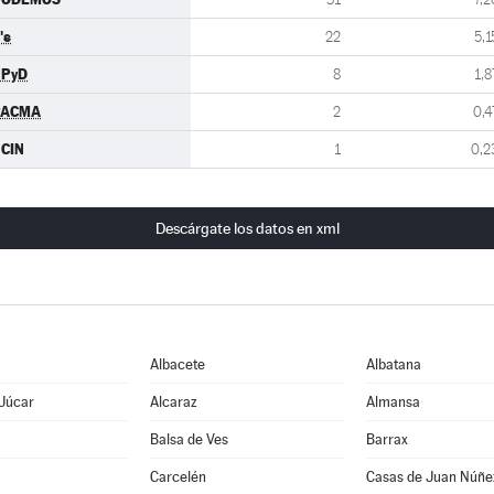
's
22
5,1
UPyD
8
1,8
PACMA
2
0,4
CIN
1
0,2
Descárgate los datos en xml
Albacete
Albatana
 Júcar
Alcaraz
Almansa
Balsa de Ves
Barrax
Carcelén
Casas de Juan Núñe