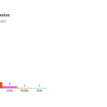
votos
TADO
8
2
1
UPyD
PACMA
UCIN