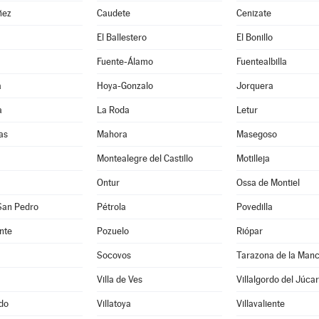
ñez
Caudete
Cenizate
El Ballestero
El Bonillo
Fuente-Álamo
Fuentealbilla
a
Hoya-Gonzalo
Jorquera
a
La Roda
Letur
as
Mahora
Masegoso
Montealegre del Castillo
Motilleja
Ontur
Ossa de Montiel
San Pedro
Pétrola
Povedilla
nte
Pozuelo
Riópar
Socovos
Tarazona de la Man
Villa de Ves
Villalgordo del Júcar
edo
Villatoya
Villavaliente