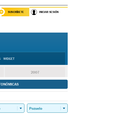
SUSCRÍBETE
INICIAR SESIÓN
S
WIDGET
2007
TONÓMICAS