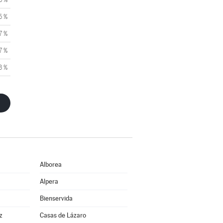
5 %
7 %
7 %
3 %
Alborea
Alpera
Bienservida
z
Casas de Lázaro