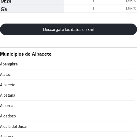
UPyD
1
1,96 %
C's
1
1,96 %
Descárgate los datos en xml
Municipios de Albacete
Abengibre
Alatoz
Albacete
Albatana
Alborea
Alcadozo
Alcalá del Júcar
Alcaraz