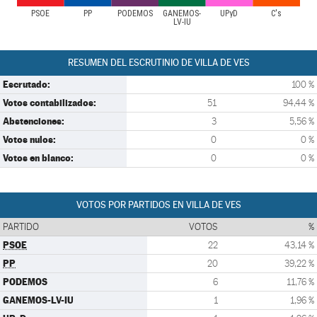
PSOE
PP
PODEMOS
GANEMOS-
UPyD
C's
LV-IU
RESUMEN DEL ESCRUTINIO DE VILLA DE VES
Escrutado:
100 %
Votos contabilizados:
51
94,44 %
Abstenciones:
3
5,56 %
Votos nulos:
0
0 %
Votos en blanco:
0
0 %
VOTOS POR PARTIDOS EN VILLA DE VES
PARTIDO
VOTOS
%
PSOE
22
43,14 %
PP
20
39,22 %
PODEMOS
6
11,76 %
GANEMOS-LV-IU
1
1,96 %