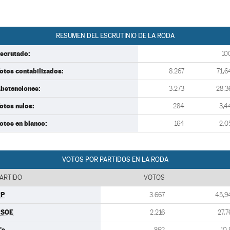
RESUMEN DEL ESCRUTINIO DE LA RODA
scrutado:
10
otos contabilizados:
8.267
71,6
bstenciones:
3.273
28,3
otos nulos:
284
3,4
otos en blanco:
164
2,0
VOTOS POR PARTIDOS EN LA RODA
ARTIDO
VOTOS
PP
3.667
45,9
PSOE
2.216
27,7
's
862
10,