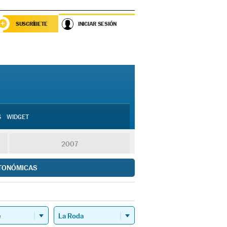
SUSCRÍBETE
INICIAR SESIÓN
S
WIDGET
2007
TONÓMICAS