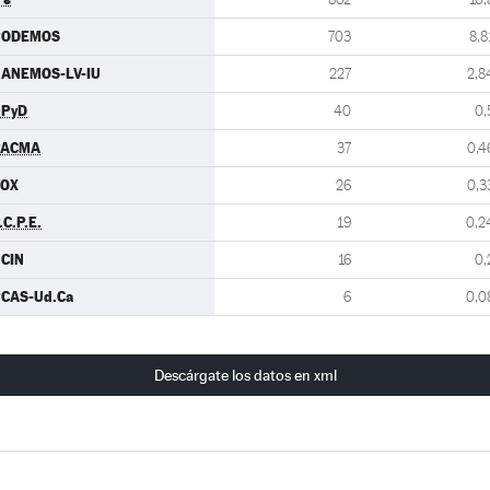
PODEMOS
703
8,8
ANEMOS-LV-IU
227
2,8
UPyD
40
0,
PACMA
37
0,4
VOX
26
0,3
.C.P.E.
19
0,2
CIN
16
0,
CAS-Ud.Ca
6
0,0
Descárgate los datos en xml