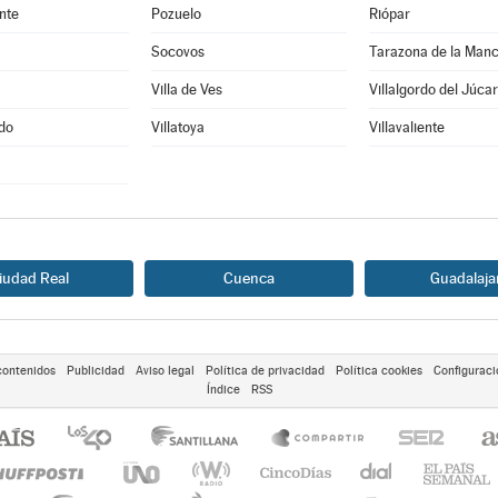
nte
Pozuelo
Riópar
Socovos
Tarazona de la Man
Villa de Ves
Villalgordo del Júcar
edo
Villatoya
Villavaliente
iudad Real
Cuenca
Guadalaja
contenidos
Publicidad
Aviso legal
Política de privacidad
Política cookies
Configuraci
Índice
RSS