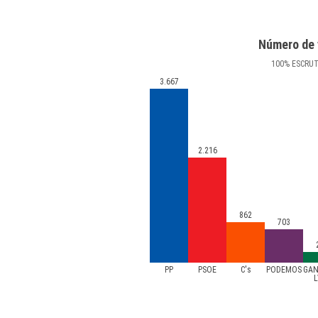
Número de 
100
%
ESCRU
3.667
2.216
862
703
PP
PSOE
C's
PODEMOS
GAN
L