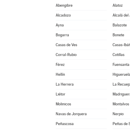
Abengibre
Alatoz
Alcadozo
Alcalá del
Ayna
Balazote
Bogarra
Bonete
Casas de Ves
Casas-Ibá
Corral-Rubio
Cotillas
Férez
Fuensanta
Hellín
Higueruel
La Herrera
La Recuej
Liétor
Madriguer
Molinicos
Montalvos
Navas de Jorquera
Nerpio
Peñascosa
Peñas de 