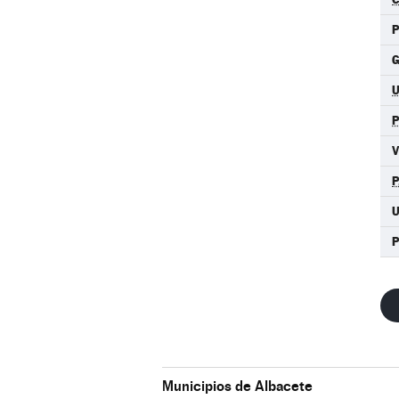
G
P
U
P
Municipios de Albacete