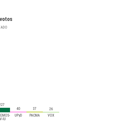
votos
TADO
227
40
37
26
EMOS-
UPyD
PACMA
VOX
V-IU