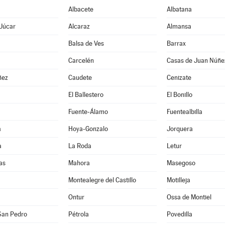
Albacete
Albatana
 Júcar
Alcaraz
Almansa
Balsa de Ves
Barrax
Carcelén
Casas de Juan Núñe
ñez
Caudete
Cenizate
El Ballestero
El Bonillo
Fuente-Álamo
Fuentealbilla
a
Hoya-Gonzalo
Jorquera
a
La Roda
Letur
as
Mahora
Masegoso
Montealegre del Castillo
Motilleja
Ontur
Ossa de Montiel
San Pedro
Pétrola
Povedilla