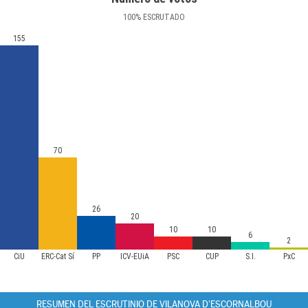
100
%
ESCRUTADO
155
70
26
20
10
10
6
2
CiU
ERC-Cat Sí
PP
ICV-EUiA
PSC
CUP
S.I.
PxC
RESUMEN DEL ESCRUTINIO DE VILANOVA D'ESCORNALBOU