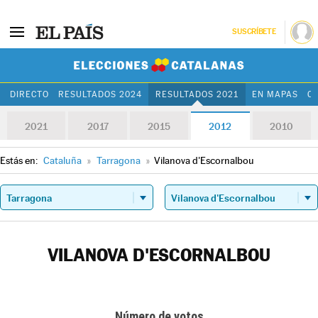
SUSCRÍBETE
Elecciones Cat
DIRECTO
RESULTADOS 2024
RESULTADOS 2021
EN MAPAS
C
2021
2017
2015
2012
2010
Estás en:
Cataluña
»
Tarragona
»
Vilanova d'Escornalbou
VILANOVA D'ESCORNALBOU
Número de votos