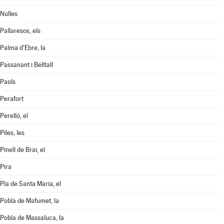
Nulles
Pallaresos, els
Palma d'Ebre, la
Passanant i Belltall
Paüls
Perafort
Perelló, el
Piles, les
Pinell de Brai, el
Pira
Pla de Santa Maria, el
Pobla de Mafumet, la
Pobla de Massaluca, la