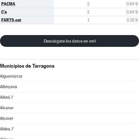
PACMA
2
0,64 %
C's
2
0,64 %
FARTS.cat
1
0,32 %
Descárgate los datos en xml
Municipios de Tarragona
Aiguamúrcia
Albinyana
Albiol, l'
Alcanar
Alcover
Aldea, l'