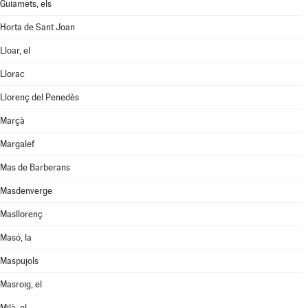
Guiamets, els
Horta de Sant Joan
Lloar, el
Llorac
Llorenç del Penedès
Marçà
Margalef
Mas de Barberans
Masdenverge
Masllorenç
Masó, la
Maspujols
Masroig, el
Milà, el