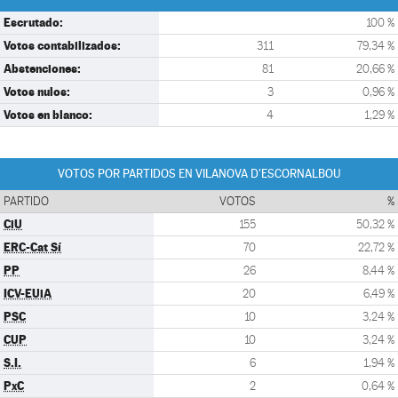
Escrutado:
100 %
Votos contabilizados:
311
79,34 %
Abstenciones:
81
20,66 %
Votos nulos:
3
0,96 %
Votos en blanco:
4
1,29 %
VOTOS POR PARTIDOS EN VILANOVA D'ESCORNALBOU
PARTIDO
VOTOS
%
CiU
155
50,32 %
ERC-Cat Sí
70
22,72 %
PP
26
8,44 %
ICV-EUiA
20
6,49 %
PSC
10
3,24 %
CUP
10
3,24 %
S.I.
6
1,94 %
PxC
2
0,64 %