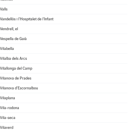
Valls
Vandellòs i l'Hospitalet de l'Infant
Vendrell, el
Vespella de Gaià
Vilabella
Vilalba dels Arcs
Vilallonga del Camp
Vilanova de Prades
Vilanova d'Escornalbou
Vilaplana
Vila-rodona
Vila-seca
Vilaverd