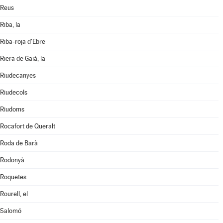
Reus
Riba, la
Riba-roja d'Ebre
Riera de Gaià, la
Riudecanyes
Riudecols
Riudoms
Rocafort de Queralt
Roda de Barà
Rodonyà
Roquetes
Rourell, el
Salomó