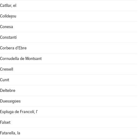
Catllar, el
Colldejou
Conesa
Constantí
Corbera d'Ebre
Cornudella de Montsant
Creixell
Cunit
Deltebre
Duesaigües
Espluga de Francolí, l'
Falset
Fatarella, la