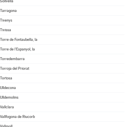
Solivella
Tarragona
Tivenys
Tivissa
Torre de Fontaubella, la
Torre de l'Espanyol, la
Torredembarra
Torroja del Priorat
Tortosa
Ulldecona
Ulldemolins
Vallclara
Vallfogona de Riucorb
Vallmoll