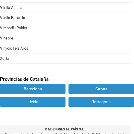
Vilella Alta, la
Vilella Baixa, la
Vimbodí i Poblet
Vinebre
Vinyols i els Arcs
Xerta
Provincias de Cataluña
Barcelona
Girona
Lleida
Tarragona
EDICIONES EL PAÍS S.L.
©