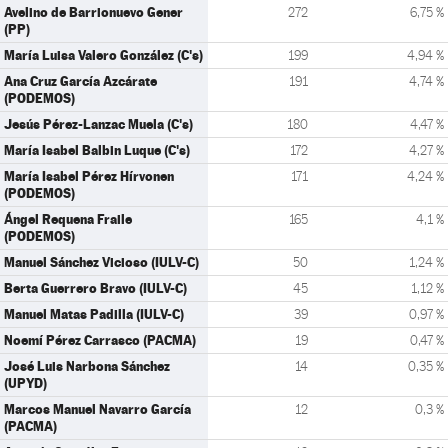
Avelino de Barrionuevo Gener
272
6,75 %
(PP)
María Luisa Valero González (C's)
199
4,94 %
Ana Cruz García Azcárate
191
4,74 %
(PODEMOS)
Jesús Pérez-Lanzac Muela (C's)
180
4,47 %
María Isabel Balbin Luque (C's)
172
4,27 %
María Isabel Pérez Hírvonen
171
4,24 %
(PODEMOS)
Ángel Requena Fraile
165
4,1 %
(PODEMOS)
Manuel Sánchez Vicioso (IULV-C)
50
1,24 %
Berta Guerrero Bravo (IULV-C)
45
1,12 %
Manuel Matas Padilla (IULV-C)
39
0,97 %
Noemí Pérez Carrasco (PACMA)
19
0,47 %
José Luis Narbona Sánchez
14
0,35 %
(UPYD)
Marcos Manuel Navarro García
12
0,3 %
(PACMA)