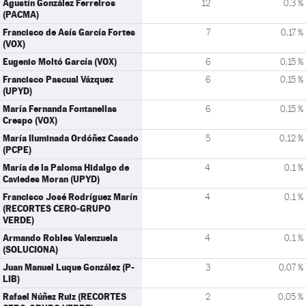
Agustín González Ferreiros
12
0,3 %
(PACMA)
Francisco de Asís García Fortes
7
0,17 %
(VOX)
Eugenio Moltó García (VOX)
6
0,15 %
Francisco Pascual Vázquez
6
0,15 %
(UPYD)
María Fernanda Fontanellas
6
0,15 %
Crespo (VOX)
María Iluminada Ordóñez Casado
5
0,12 %
(PCPE)
María de la Paloma Hidalgo de
4
0,1 %
Caviedes Moran (UPYD)
Francisco José Rodríguez Marín
4
0,1 %
(RECORTES CERO-GRUPO
VERDE)
Armando Robles Valenzuela
4
0,1 %
(SOLUCIONA)
Juan Manuel Luque González (P-
3
0,07 %
LIB)
Rafael Núñez Ruiz (RECORTES
2
0,05 %