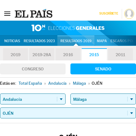
SUSCRÍBETE
10N | Eleccion
NOTICIAS
RESULTADOS 2023
RESULTADOS 2019
MAPA
ESCAÑOS POR 
2019
2019-28A
2016
2015
2011
CONGRESO
SENADO
Estás en:
Total España
»
Andalucía
»
Málaga
»
OJÉN