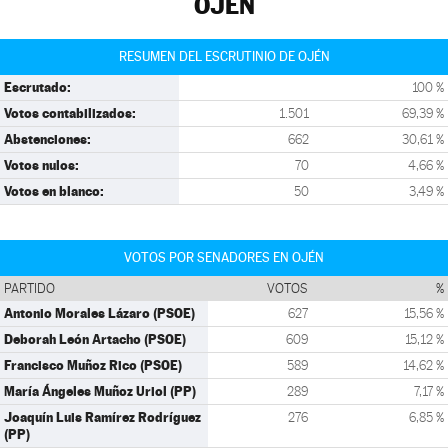
OJÉN
RESUMEN DEL ESCRUTINIO DE OJÉN
Escrutado:
100 %
Votos contabilizados:
1.501
69,39 %
Abstenciones:
662
30,61 %
Votos nulos:
70
4,66 %
Votos en blanco:
50
3,49 %
VOTOS POR SENADORES EN OJÉN
PARTIDO
VOTOS
%
Antonio Morales Lázaro (PSOE)
627
15,56 %
Deborah León Artacho (PSOE)
609
15,12 %
Francisco Muñoz Rico (PSOE)
589
14,62 %
María Ángeles Muñoz Uriol (PP)
289
7,17 %
Joaquín Luis Ramírez Rodríguez
276
6,85 %
(PP)