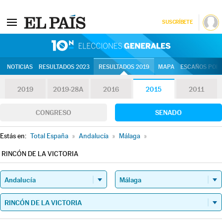
SUSCRÍBETE
10N | Eleccion
NOTICIAS
RESULTADOS 2023
RESULTADOS 2019
MAPA
ESCAÑOS POR 
2019
2019-28A
2016
2015
2011
CONGRESO
SENADO
Estás en:
Total España
»
Andalucía
»
Málaga
»
RINCÓN DE LA VICTORIA