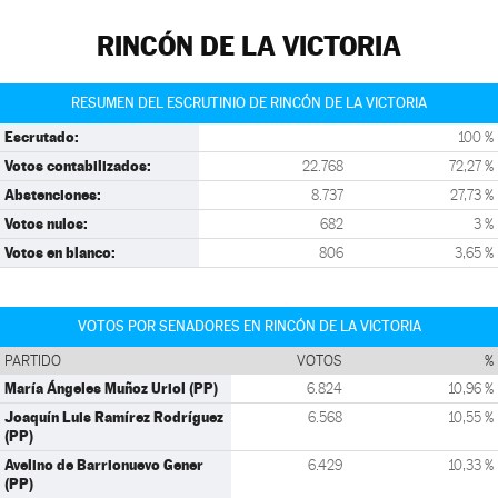
RINCÓN DE LA VICTORIA
RESUMEN DEL ESCRUTINIO DE RINCÓN DE LA VICTORIA
Escrutado:
100 %
Votos contabilizados:
22.768
72,27 %
Abstenciones:
8.737
27,73 %
Votos nulos:
682
3 %
Votos en blanco:
806
3,65 %
VOTOS POR SENADORES EN RINCÓN DE LA VICTORIA
PARTIDO
VOTOS
%
María Ángeles Muñoz Uriol (PP)
6.824
10,96 %
Joaquín Luis Ramírez Rodríguez
6.568
10,55 %
(PP)
Avelino de Barrionuevo Gener
6.429
10,33 %
(PP)