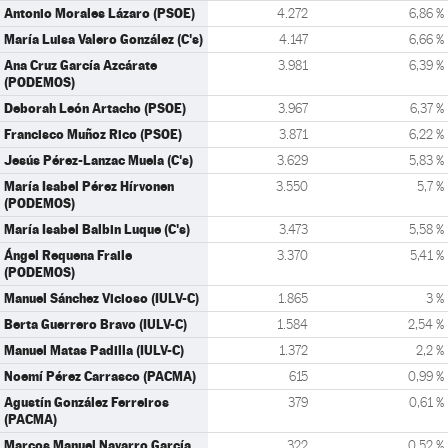
Antonio Morales Lázaro (PSOE)
4.272
6,86 %
María Luisa Valero González (C's)
4.147
6,66 %
Ana Cruz García Azcárate
3.981
6,39 %
(PODEMOS)
Deborah León Artacho (PSOE)
3.967
6,37 %
Francisco Muñoz Rico (PSOE)
3.871
6,22 %
Jesús Pérez-Lanzac Muela (C's)
3.629
5,83 %
María Isabel Pérez Hírvonen
3.550
5,7 %
(PODEMOS)
María Isabel Balbin Luque (C's)
3.473
5,58 %
Ángel Requena Fraile
3.370
5,41 %
(PODEMOS)
Manuel Sánchez Vicioso (IULV-C)
1.865
3 %
Berta Guerrero Bravo (IULV-C)
1.584
2,54 %
Manuel Matas Padilla (IULV-C)
1.372
2,2 %
Noemí Pérez Carrasco (PACMA)
615
0,99 %
Agustín González Ferreiros
379
0,61 %
(PACMA)
Marcos Manuel Navarro García
322
0,52 %