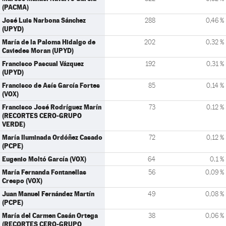
(PACMA)
José Luis Narbona Sánchez
288
0,46 %
(UPYD)
María de la Paloma Hidalgo de
202
0,32 %
Caviedes Moran (UPYD)
Francisco Pascual Vázquez
192
0,31 %
(UPYD)
Francisco de Asís García Fortes
85
0,14 %
(VOX)
Francisco José Rodríguez Marín
73
0,12 %
(RECORTES CERO-GRUPO
VERDE)
María Iluminada Ordóñez Casado
72
0,12 %
(PCPE)
Eugenio Moltó García (VOX)
64
0,1 %
María Fernanda Fontanellas
56
0,09 %
Crespo (VOX)
Juan Manuel Fernández Martín
49
0,08 %
(PCPE)
María del Carmen Casán Ortega
38
0,06 %
(RECORTES CERO-GRUPO