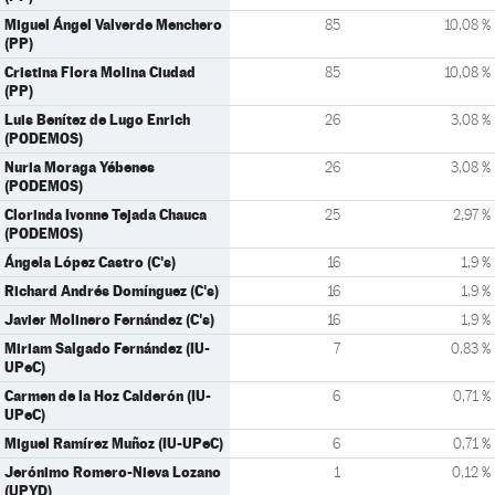
Miguel Ángel Valverde Menchero
85
10,08 %
(PP)
Cristina Flora Molina Ciudad
85
10,08 %
(PP)
Luis Benítez de Lugo Enrich
26
3,08 %
(PODEMOS)
Nuria Moraga Yébenes
26
3,08 %
(PODEMOS)
Clorinda Ivonne Tejada Chauca
25
2,97 %
(PODEMOS)
Ángela López Castro (C's)
16
1,9 %
Richard Andrés Domínguez (C's)
16
1,9 %
Javier Molinero Fernández (C's)
16
1,9 %
Miriam Salgado Fernández (IU-
7
0,83 %
UPeC)
Carmen de la Hoz Calderón (IU-
6
0,71 %
UPeC)
Miguel Ramírez Muñoz (IU-UPeC)
6
0,71 %
Jerónimo Romero-Nieva Lozano
1
0,12 %
(UPYD)