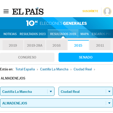
SUSCRÍBETE
10N | Eleccion
NOTICIAS
RESULTADOS 2023
RESULTADOS 2019
MAPA
ESCAÑOS POR 
2019
2019-28A
2016
2015
2011
CONGRESO
SENADO
Estás en:
Total España
»
Castilla La Mancha
»
Ciudad Real
»
ALMADENEJOS