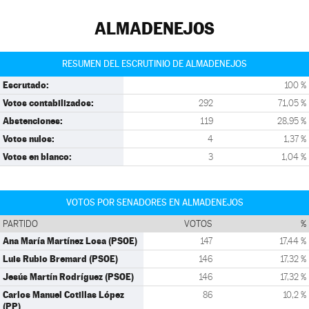
ALMADENEJOS
RESUMEN DEL ESCRUTINIO DE ALMADENEJOS
Escrutado:
100 %
Votos contabilizados:
292
71,05 %
Abstenciones:
119
28,95 %
Votos nulos:
4
1,37 %
Votos en blanco:
3
1,04 %
VOTOS POR SENADORES EN ALMADENEJOS
PARTIDO
VOTOS
%
Ana María Martínez Losa (PSOE)
147
17,44 %
Luis Rubio Bremard (PSOE)
146
17,32 %
Jesús Martín Rodríguez (PSOE)
146
17,32 %
Carlos Manuel Cotillas López
86
10,2 %
(PP)