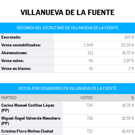
VILLANUEVA DE LA FUENTE
RESUMEN DEL ESCRUTINIO DE VILLANUEVA DE LA FUENTE
Escrutado:
100 %
Votos contabilizados:
1.549
83,28 %
Abstenciones:
311
16,72 %
Votos nulos:
46
2,97 %
Votos en blanco:
30
2 %
VOTOS POR SENADORES EN VILLANUEVA DE LA FUENTE
PARTIDO
VOTOS
%
Carlos Manuel Cotillas López
734
16,76 %
(PP)
Miguel Ángel Valverde Menchero
726
16,58 %
(PP)
Cristina Flora Molina Ciudad
722
16,48 %