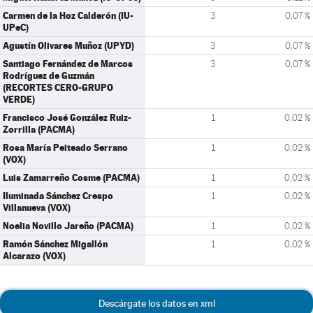
Carmen de la Hoz Calderón (IU-
3
0,07 %
UPeC)
Agustín Olivares Muñoz (UPYD)
3
0,07 %
Santiago Fernández de Marcos
3
0,07 %
Rodríguez de Guzmán
(RECORTES CERO-GRUPO
VERDE)
Francisco José González Ruiz-
1
0,02 %
Zorrilla (PACMA)
Rosa María Peiteado Serrano
1
0,02 %
(VOX)
Luis Zamarreño Cosme (PACMA)
1
0,02 %
Iluminada Sánchez Crespo
1
0,02 %
Villanueva (VOX)
Noelia Novillo Jareño (PACMA)
1
0,02 %
Ramón Sánchez Migallón
1
0,02 %
Alcarazo (VOX)
Descárgate los datos en xml