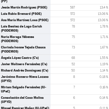
(PP)
Jesús Martín Rodríguez (PSOE)
587
13,4 %
Luis Rubio Bremard (PSOE)
572
13,06 %
Ana María Martínez Losa (PSOE)
572
13,06 %
Luis Benítez de Lugo Enrich
78
1,78 %
(PODEMOS)
Nuria Moraga Yébenes
75
1,71 %
(PODEMOS)
Clorinda Ivonne Tejada Chauca
73
1,67 %
(PODEMOS)
Ángela López Castro (C's)
68
1,55 %
Javier Molinero Fernández (C's)
52
1,19 %
Richard Andrés Domínguez (C's)
50
1,14 %
Jerónimo Romero-Nieva Lozano
8
0,18 %
(UPYD)
Miriam Salgado Fernández (IU-
7
0,16 %
UPeC)
Consolación del Coso Molina
6
0,14 %
(UPYD)
Miguel Ramírez Muñoz (IU-UPeC)
5
0,11 %