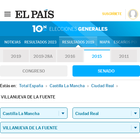
SUSCRÍBETE
10N | Eleccion
NOTICIAS
RESULTADOS 2023
RESULTADOS 2019
MAPA
ESCAÑOS POR 
2019
2019-28A
2016
2015
2011
CONGRESO
SENADO
Estás en:
Total España
»
Castilla La Mancha
»
Ciudad Real
»
VILLANUEVA DE LA FUENTE