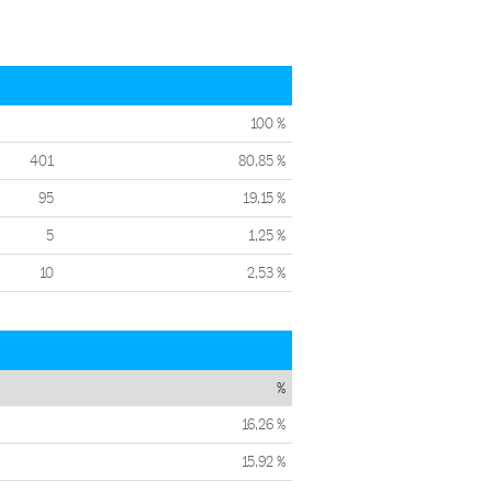
100 %
401
80,85 %
95
19,15 %
5
1,25 %
10
2,53 %
%
16,26 %
15,92 %