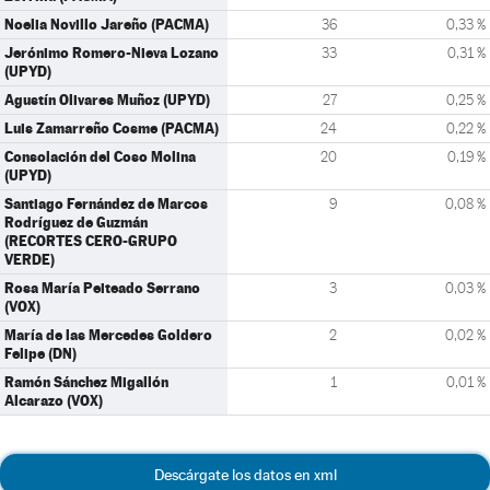
Noelia Novillo Jareño (PACMA)
36
0,33 %
Jerónimo Romero-Nieva Lozano
33
0,31 %
(UPYD)
Agustín Olivares Muñoz (UPYD)
27
0,25 %
Luis Zamarreño Cosme (PACMA)
24
0,22 %
Consolación del Coso Molina
20
0,19 %
(UPYD)
Santiago Fernández de Marcos
9
0,08 %
Rodríguez de Guzmán
(RECORTES CERO-GRUPO
VERDE)
Rosa María Peiteado Serrano
3
0,03 %
(VOX)
María de las Mercedes Goldero
2
0,02 %
Felipe (DN)
Ramón Sánchez Migallón
1
0,01 %
Alcarazo (VOX)
Descárgate los datos en xml