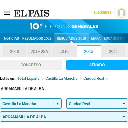
SUSCRÍBETE
10N | Eleccion
NOTICIAS
RESULTADOS 2023
RESULTADOS 2019
MAPA
ESCAÑOS POR 
2019
2019-28A
2016
2015
2011
CONGRESO
SENADO
Estás en:
Total España
»
Castilla La Mancha
»
Ciudad Real
»
ARGAMASILLA DE ALBA