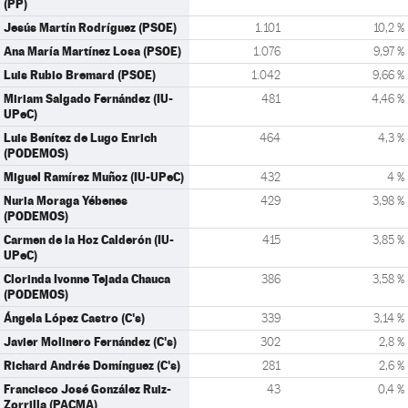
(PP)
Jesús Martín Rodríguez (PSOE)
1.101
10,2 %
Ana María Martínez Losa (PSOE)
1.076
9,97 %
Luis Rubio Bremard (PSOE)
1.042
9,66 %
Miriam Salgado Fernández (IU-
481
4,46 %
UPeC)
Luis Benítez de Lugo Enrich
464
4,3 %
(PODEMOS)
Miguel Ramírez Muñoz (IU-UPeC)
432
4 %
Nuria Moraga Yébenes
429
3,98 %
(PODEMOS)
Carmen de la Hoz Calderón (IU-
415
3,85 %
UPeC)
Clorinda Ivonne Tejada Chauca
386
3,58 %
(PODEMOS)
Ángela López Castro (C's)
339
3,14 %
Javier Molinero Fernández (C's)
302
2,8 %
Richard Andrés Domínguez (C's)
281
2,6 %
Francisco José González Ruiz-
43
0,4 %
Zorrilla (PACMA)