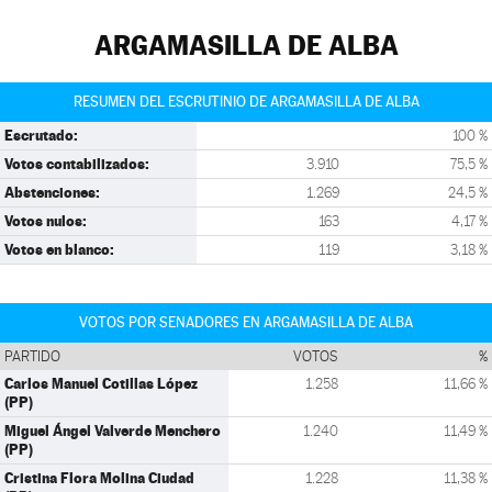
ARGAMASILLA DE ALBA
RESUMEN DEL ESCRUTINIO DE ARGAMASILLA DE ALBA
Escrutado:
100 %
Votos contabilizados:
3.910
75,5 %
Abstenciones:
1.269
24,5 %
Votos nulos:
163
4,17 %
Votos en blanco:
119
3,18 %
VOTOS POR SENADORES EN ARGAMASILLA DE ALBA
PARTIDO
VOTOS
%
Carlos Manuel Cotillas López
1.258
11,66 %
(PP)
Miguel Ángel Valverde Menchero
1.240
11,49 %
(PP)
Cristina Flora Molina Ciudad
1.228
11,38 %