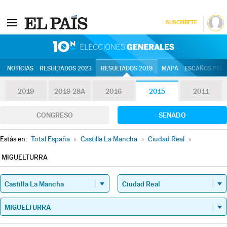
SUSCRÍBETE
10N | Eleccion
NOTICIAS
RESULTADOS 2023
RESULTADOS 2019
MAPA
ESCAÑOS POR 
2019
2019-28A
2016
2015
2011
CONGRESO
SENADO
Estás en:
Total España
»
Castilla La Mancha
»
Ciudad Real
»
MIGUELTURRA