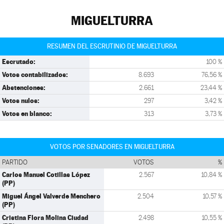
MIGUELTURRA
RESUMEN DEL ESCRUTINIO DE MIGUELTURRA
Escrutado:
100 %
Votos contabilizados:
8.693
76,56 %
Abstenciones:
2.661
23,44 %
Votos nulos:
297
3,42 %
Votos en blanco:
313
3,73 %
VOTOS POR SENADORES EN MIGUELTURRA
PARTIDO
VOTOS
%
Carlos Manuel Cotillas López
2.567
10,84 %
(PP)
Miguel Ángel Valverde Menchero
2.504
10,57 %
(PP)
Cristina Flora Molina Ciudad
2.498
10,55 %