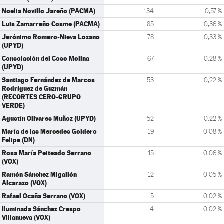
Noelia Novillo Jareño (PACMA)
134
0,57 %
Luis Zamarreño Cosme (PACMA)
85
0,36 %
Jerónimo Romero-Nieva Lozano
78
0,33 %
(UPYD)
Consolación del Coso Molina
67
0,28 %
(UPYD)
Santiago Fernández de Marcos
53
0,22 %
Rodríguez de Guzmán
(RECORTES CERO-GRUPO
VERDE)
Agustín Olivares Muñoz (UPYD)
52
0,22 %
María de las Mercedes Goldero
19
0,08 %
Felipe (DN)
Rosa María Peiteado Serrano
15
0,06 %
(VOX)
Ramón Sánchez Migallón
12
0,05 %
Alcarazo (VOX)
Rafael Ocaña Serrano (VOX)
5
0,02 %
Iluminada Sánchez Crespo
4
0,02 %
Villanueva (VOX)