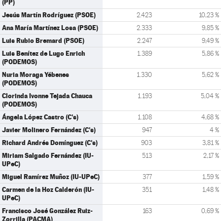
(PP)
Jesús Martín Rodríguez (PSOE)
2.423
10,23 %
Ana María Martínez Losa (PSOE)
2.333
9,85 %
Luis Rubio Bremard (PSOE)
2.247
9,49 %
Luis Benítez de Lugo Enrich
1.389
5,86 %
(PODEMOS)
Nuria Moraga Yébenes
1.330
5,62 %
(PODEMOS)
Clorinda Ivonne Tejada Chauca
1.193
5,04 %
(PODEMOS)
Ángela López Castro (C's)
1.108
4,68 %
Javier Molinero Fernández (C's)
947
4 %
Richard Andrés Domínguez (C's)
903
3,81 %
Miriam Salgado Fernández (IU-
513
2,17 %
UPeC)
Miguel Ramírez Muñoz (IU-UPeC)
377
1,59 %
Carmen de la Hoz Calderón (IU-
351
1,48 %
UPeC)
Francisco José González Ruiz-
163
0,69 %
Zorrilla (PACMA)