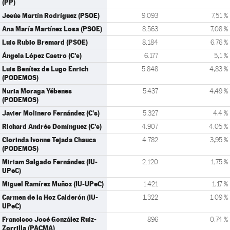
(PP)
Jesús Martín Rodríguez (PSOE)
9.093
7,51 %
Ana María Martínez Losa (PSOE)
8.563
7,08 %
Luis Rubio Bremard (PSOE)
8.184
6,76 %
Ángela López Castro (C's)
6.177
5,1 %
Luis Benítez de Lugo Enrich
5.848
4,83 %
(PODEMOS)
Nuria Moraga Yébenes
5.437
4,49 %
(PODEMOS)
Javier Molinero Fernández (C's)
5.327
4,4 %
Richard Andrés Domínguez (C's)
4.907
4,05 %
Clorinda Ivonne Tejada Chauca
4.782
3,95 %
(PODEMOS)
Miriam Salgado Fernández (IU-
2.120
1,75 %
UPeC)
Miguel Ramírez Muñoz (IU-UPeC)
1.421
1,17 %
Carmen de la Hoz Calderón (IU-
1.322
1,09 %
UPeC)
Francisco José González Ruiz-
896
0,74 %
Zorrilla (PACMA)