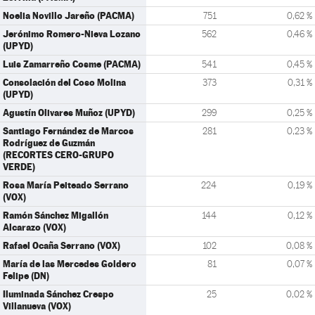
Noelia Novillo Jareño (PACMA)
751
0,62 %
Jerónimo Romero-Nieva Lozano
562
0,46 %
(UPYD)
Luis Zamarreño Cosme (PACMA)
541
0,45 %
Consolación del Coso Molina
373
0,31 %
(UPYD)
Agustín Olivares Muñoz (UPYD)
299
0,25 %
Santiago Fernández de Marcos
281
0,23 %
Rodríguez de Guzmán
(RECORTES CERO-GRUPO
VERDE)
Rosa María Peiteado Serrano
224
0,19 %
(VOX)
Ramón Sánchez Migallón
144
0,12 %
Alcarazo (VOX)
Rafael Ocaña Serrano (VOX)
102
0,08 %
María de las Mercedes Goldero
81
0,07 %
Felipe (DN)
Iluminada Sánchez Crespo
25
0,02 %
Villanueva (VOX)