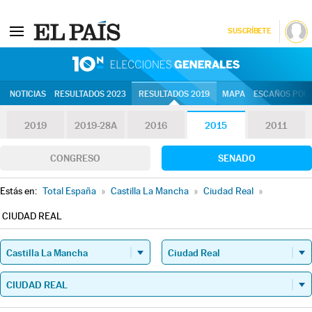
SUSCRÍBETE
10N | Eleccion
NOTICIAS
RESULTADOS 2023
RESULTADOS 2019
MAPA
ESCAÑOS POR 
2019
2019-28A
2016
2015
2011
CONGRESO
SENADO
Estás en:
Total España
»
Castilla La Mancha
»
Ciudad Real
»
CIUDAD REAL