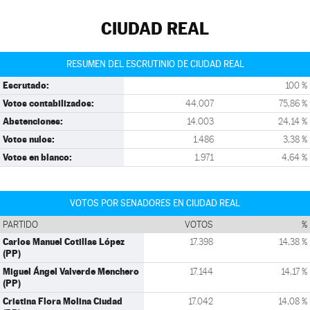
CIUDAD REAL
RESUMEN DEL ESCRUTINIO DE CIUDAD REAL
Escrutado:
100 %
Votos contabilizados:
44.007
75,86 %
Abstenciones:
14.003
24,14 %
Votos nulos:
1.486
3,38 %
Votos en blanco:
1.971
4,64 %
VOTOS POR SENADORES EN CIUDAD REAL
PARTIDO
VOTOS
%
Carlos Manuel Cotillas López
17.398
14,38 %
(PP)
Miguel Ángel Valverde Menchero
17.144
14,17 %
(PP)
Cristina Flora Molina Ciudad
17.042
14,08 %