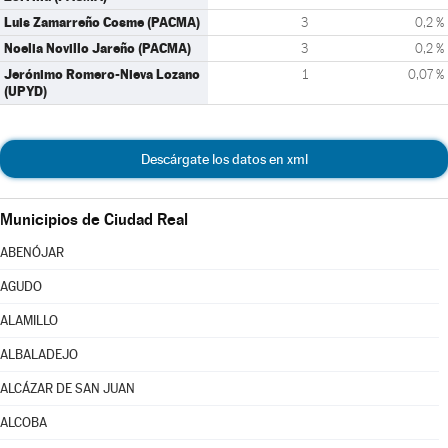
Luis Zamarreño Cosme (PACMA)
3
0,2 %
Noelia Novillo Jareño (PACMA)
3
0,2 %
Jerónimo Romero-Nieva Lozano
1
0,07 %
(UPYD)
Descárgate los datos en xml
Municipios de Ciudad Real
ABENÓJAR
AGUDO
ALAMILLO
ALBALADEJO
ALCÁZAR DE SAN JUAN
ALCOBA