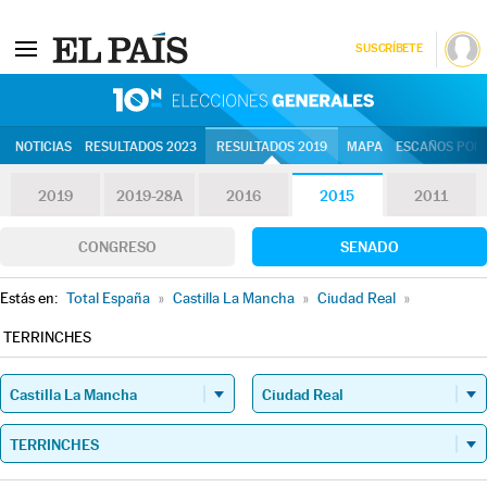
SUSCRÍBETE
10N | Eleccion
NOTICIAS
RESULTADOS 2023
RESULTADOS 2019
MAPA
ESCAÑOS POR 
2019
2019-28A
2016
2015
2011
CONGRESO
SENADO
Estás en:
Total España
»
Castilla La Mancha
»
Ciudad Real
»
TERRINCHES