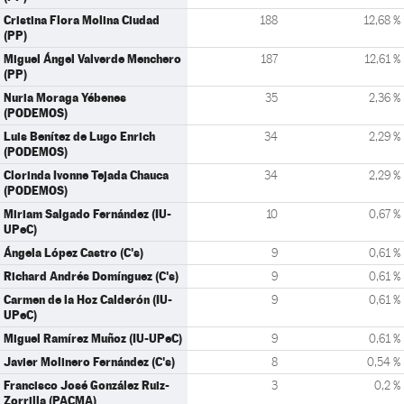
Cristina Flora Molina Ciudad
188
12,68 %
(PP)
Miguel Ángel Valverde Menchero
187
12,61 %
(PP)
Nuria Moraga Yébenes
35
2,36 %
(PODEMOS)
Luis Benítez de Lugo Enrich
34
2,29 %
(PODEMOS)
Clorinda Ivonne Tejada Chauca
34
2,29 %
(PODEMOS)
Miriam Salgado Fernández (IU-
10
0,67 %
UPeC)
Ángela López Castro (C's)
9
0,61 %
Richard Andrés Domínguez (C's)
9
0,61 %
Carmen de la Hoz Calderón (IU-
9
0,61 %
UPeC)
Miguel Ramírez Muñoz (IU-UPeC)
9
0,61 %
Javier Molinero Fernández (C's)
8
0,54 %
Francisco José González Ruiz-
3
0,2 %
Zorrilla (PACMA)