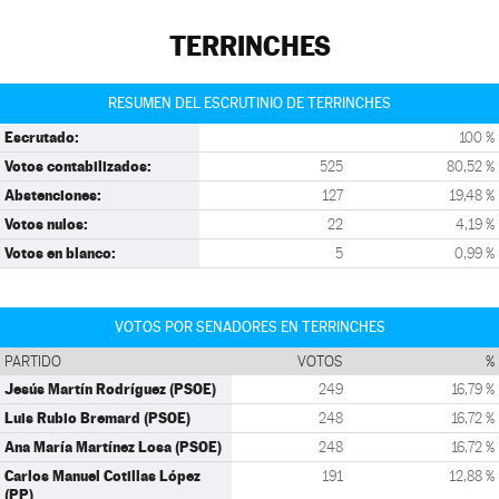
TERRINCHES
RESUMEN DEL ESCRUTINIO DE TERRINCHES
Escrutado:
100 %
Votos contabilizados:
525
80,52 %
Abstenciones:
127
19,48 %
Votos nulos:
22
4,19 %
Votos en blanco:
5
0,99 %
VOTOS POR SENADORES EN TERRINCHES
PARTIDO
VOTOS
%
Jesús Martín Rodríguez (PSOE)
249
16,79 %
Luis Rubio Bremard (PSOE)
248
16,72 %
Ana María Martínez Losa (PSOE)
248
16,72 %
Carlos Manuel Cotillas López
191
12,88 %
(PP)