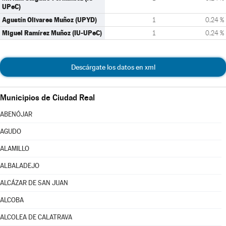
UPeC)
Agustín Olivares Muñoz (UPYD)
1
0,24 %
Miguel Ramírez Muñoz (IU-UPeC)
1
0,24 %
Descárgate los datos en xml
Municipios de Ciudad Real
ABENÓJAR
AGUDO
ALAMILLO
ALBALADEJO
ALCÁZAR DE SAN JUAN
ALCOBA
ALCOLEA DE CALATRAVA