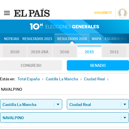
SUSCRÍBETE
10N | Eleccion
NOTICIAS
RESULTADOS 2023
RESULTADOS 2019
MAPA
ESCAÑOS POR 
2019
2019-28A
2016
2015
2011
CONGRESO
SENADO
Estás en:
Total España
»
Castilla La Mancha
»
Ciudad Real
»
NAVALPINO