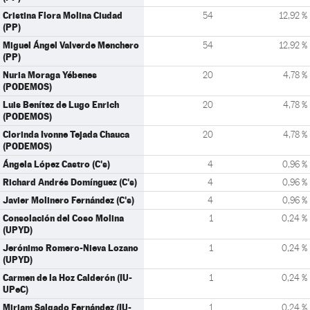
Cristina Flora Molina Ciudad
54
12,92 %
(PP)
Miguel Ángel Valverde Menchero
54
12,92 %
(PP)
Nuria Moraga Yébenes
20
4,78 %
(PODEMOS)
Luis Benítez de Lugo Enrich
20
4,78 %
(PODEMOS)
Clorinda Ivonne Tejada Chauca
20
4,78 %
(PODEMOS)
Ángela López Castro (C's)
4
0,96 %
Richard Andrés Domínguez (C's)
4
0,96 %
Javier Molinero Fernández (C's)
4
0,96 %
Consolación del Coso Molina
1
0,24 %
(UPYD)
Jerónimo Romero-Nieva Lozano
1
0,24 %
(UPYD)
Carmen de la Hoz Calderón (IU-
1
0,24 %
UPeC)
Miriam Salgado Fernández (IU-
1
0,24 %