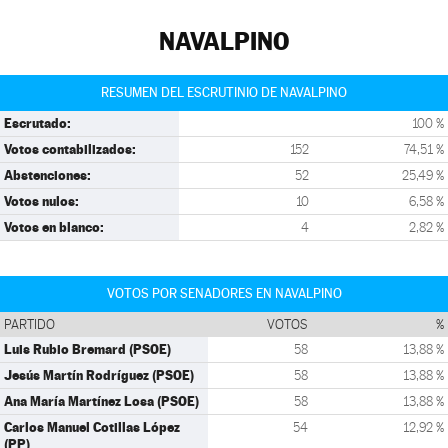
NAVALPINO
RESUMEN DEL ESCRUTINIO DE NAVALPINO
Escrutado:
100 %
Votos contabilizados:
152
74,51 %
Abstenciones:
52
25,49 %
Votos nulos:
10
6,58 %
Votos en blanco:
4
2,82 %
VOTOS POR SENADORES EN NAVALPINO
PARTIDO
VOTOS
%
Luis Rubio Bremard (PSOE)
58
13,88 %
Jesús Martín Rodríguez (PSOE)
58
13,88 %
Ana María Martínez Losa (PSOE)
58
13,88 %
Carlos Manuel Cotillas López
54
12,92 %
(PP)