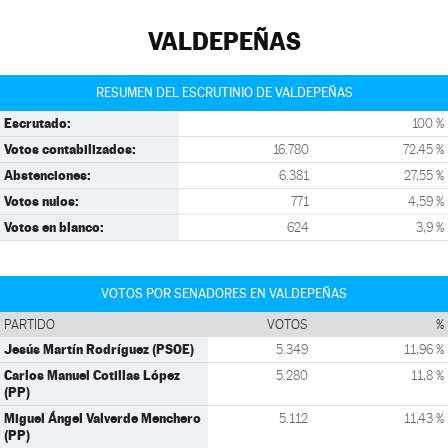
VALDEPEÑAS
RESUMEN DEL ESCRUTINIO DE VALDEPEÑAS
Escrutado:
100 %
Votos contabilizados:
16.780
72,45 %
Abstenciones:
6.381
27,55 %
Votos nulos:
771
4,59 %
Votos en blanco:
624
3,9 %
VOTOS POR SENADORES EN VALDEPEÑAS
PARTIDO
VOTOS
%
Jesús Martín Rodríguez (PSOE)
5.349
11,96 %
Carlos Manuel Cotillas López
5.280
11,8 %
(PP)
Miguel Ángel Valverde Menchero
5.112
11,43 %
(PP)