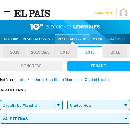
SUSCRÍBETE
10N | Eleccion
NOTICIAS
RESULTADOS 2023
RESULTADOS 2019
MAPA
ESCAÑOS POR 
2019
2019-28A
2016
2015
2011
CONGRESO
SENADO
Estás en:
Total España
»
Castilla La Mancha
»
Ciudad Real
»
VALDEPEÑAS