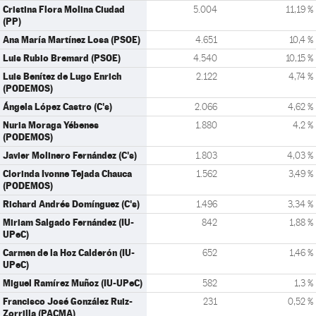
Cristina Flora Molina Ciudad
5.004
11,19 %
(PP)
Ana María Martínez Losa (PSOE)
4.651
10,4 %
Luis Rubio Bremard (PSOE)
4.540
10,15 %
Luis Benítez de Lugo Enrich
2.122
4,74 %
(PODEMOS)
Ángela López Castro (C's)
2.066
4,62 %
Nuria Moraga Yébenes
1.880
4,2 %
(PODEMOS)
Javier Molinero Fernández (C's)
1.803
4,03 %
Clorinda Ivonne Tejada Chauca
1.562
3,49 %
(PODEMOS)
Richard Andrés Domínguez (C's)
1.496
3,34 %
Miriam Salgado Fernández (IU-
842
1,88 %
UPeC)
Carmen de la Hoz Calderón (IU-
652
1,46 %
UPeC)
Miguel Ramírez Muñoz (IU-UPeC)
582
1,3 %
Francisco José González Ruiz-
231
0,52 %
Zorrilla (PACMA)