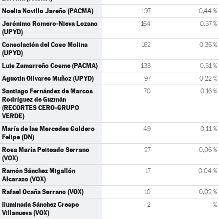
Noelia Novillo Jareño (PACMA)
197
0,44 %
Jerónimo Romero-Nieva Lozano
164
0,37 %
(UPYD)
Consolación del Coso Molina
162
0,36 %
(UPYD)
Luis Zamarreño Cosme (PACMA)
138
0,31 %
Agustín Olivares Muñoz (UPYD)
97
0,22 %
Santiago Fernández de Marcos
70
0,16 %
Rodríguez de Guzmán
(RECORTES CERO-GRUPO
VERDE)
María de las Mercedes Goldero
49
0,11 %
Felipe (DN)
Rosa María Peiteado Serrano
27
0,06 %
(VOX)
Ramón Sánchez Migallón
17
0,04 %
Alcarazo (VOX)
Rafael Ocaña Serrano (VOX)
10
0,02 %
Iluminada Sánchez Crespo
2
- %
Villanueva (VOX)