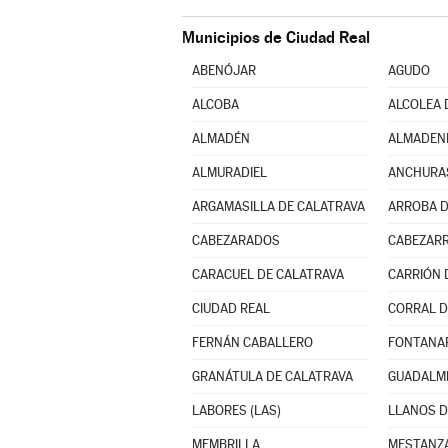
Municipios de Ciudad Real
ABENÓJAR
AGUDO
ALCOBA
ALCOLEA 
ALMADÉN
ALMADEN
ALMURADIEL
ANCHURA
ARGAMASILLA DE CALATRAVA
ARROBA D
CABEZARADOS
CABEZARR
CARACUEL DE CALATRAVA
CARRIÓN 
CIUDAD REAL
CORRAL D
FERNÁN CABALLERO
FONTANA
GRANÁTULA DE CALATRAVA
GUADALM
LABORES (LAS)
LLANOS D
MEMBRILLA
MESTANZ