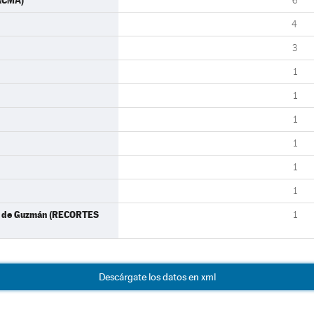
PACMA)
6
4
3
1
1
1
1
1
1
z de Guzmán (RECORTES
1
Descárgate los datos en xml