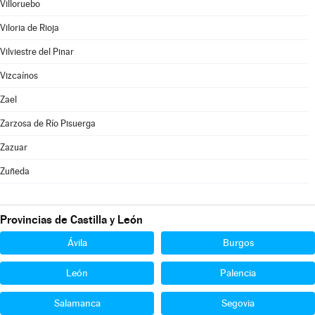
Villoruebo
Viloria de Rioja
Vilviestre del Pinar
Vizcaínos
Zael
Zarzosa de Río Pisuerga
Zazuar
Zuñeda
Provincias de Castilla y León
Ávila
Burgos
León
Palencia
Salamanca
Segovia