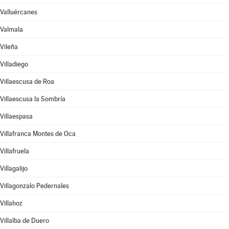
Valluércanes
Valmala
Vileña
Villadiego
Villaescusa de Roa
Villaescusa la Sombría
Villaespasa
Villafranca Montes de Oca
Villafruela
Villagalijo
Villagonzalo Pedernales
Villahoz
Villalba de Duero