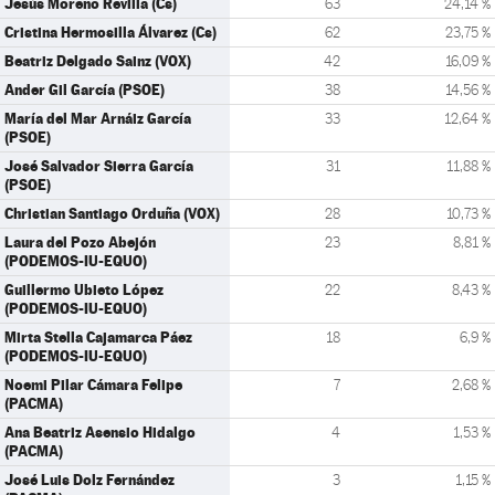
Jesús Moreno Revilla (Cs)
63
24,14 %
Cristina Hermosilla Álvarez (Cs)
62
23,75 %
Beatriz Delgado Sainz (VOX)
42
16,09 %
Ander Gil García (PSOE)
38
14,56 %
María del Mar Arnáiz García
33
12,64 %
(PSOE)
José Salvador Sierra García
31
11,88 %
(PSOE)
Christian Santiago Orduña (VOX)
28
10,73 %
Laura del Pozo Abejón
23
8,81 %
(PODEMOS-IU-EQUO)
Guillermo Ubieto López
22
8,43 %
(PODEMOS-IU-EQUO)
Mirta Stella Cajamarca Páez
18
6,9 %
(PODEMOS-IU-EQUO)
Noemi Pilar Cámara Felipe
7
2,68 %
(PACMA)
Ana Beatriz Asensio Hidalgo
4
1,53 %
(PACMA)
José Luis Dolz Fernández
3
1,15 %