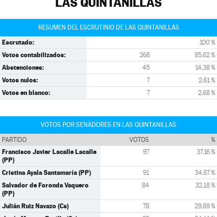
LAS QUINTANILLAS
RESUMEN DEL ESCRUTINIO DE LAS QUINTANILLAS
Escrutado:
100 %
Votos contabilizados:
268
85,62 %
Abstenciones:
45
14,38 %
Votos nulos:
7
2,61 %
Votos en blanco:
7
2,68 %
VOTOS POR SENADORES EN LAS QUINTANILLAS
PARTIDO
VOTOS
%
Francisco Javier Lacalle Lacalle
97
37,16 %
(PP)
Cristina Ayala Santamaría (PP)
91
34,87 %
Salvador de Foronda Vaquero
84
32,18 %
(PP)
Julián Ruiz Navazo (Cs)
78
29,89 %