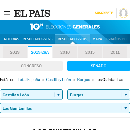
SUSCRÍBETE
10N | Eleccion
NOTICIAS
RESULTADOS 2023
RESULTADOS 2019
MAPA
ESCAÑOS POR 
2019
2019-28A
2016
2015
2011
CONGRESO
SENADO
Estás en:
Total España
»
Castilla y León
»
Burgos
»
Las Quintanillas