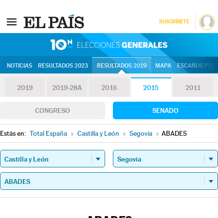
SUSCRÍBETE
10N | Eleccion
NOTICIAS
RESULTADOS 2023
RESULTADOS 2019
MAPA
ESCAÑOS POR 
2019
2019-28A
2016
2015
2011
CONGRESO
SENADO
Estás en:
Total España
»
Castilla y León
»
Segovia
»
ABADES