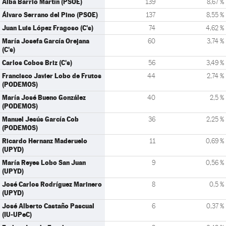
Alba Barrio Martín (PSOE)
139
8,67 %
Álvaro Serrano del Pino (PSOE)
137
8,55 %
Juan Luis López Fragoso (C's)
74
4,62 %
María Josefa García Orejana
60
3,74 %
(C's)
Carlos Cobos Briz (C's)
56
3,49 %
Francisco Javier Lobo de Frutos
44
2,74 %
(PODEMOS)
María José Bueno González
40
2,5 %
(PODEMOS)
Manuel Jesús García Cob
36
2,25 %
(PODEMOS)
Ricardo Hernanz Maderuelo
11
0,69 %
(UPYD)
María Reyes Lobo San Juan
9
0,56 %
(UPYD)
José Carlos Rodríguez Marinero
8
0,5 %
(UPYD)
José Alberto Castaño Pascual
6
0,37 %
(IU-UPeC)