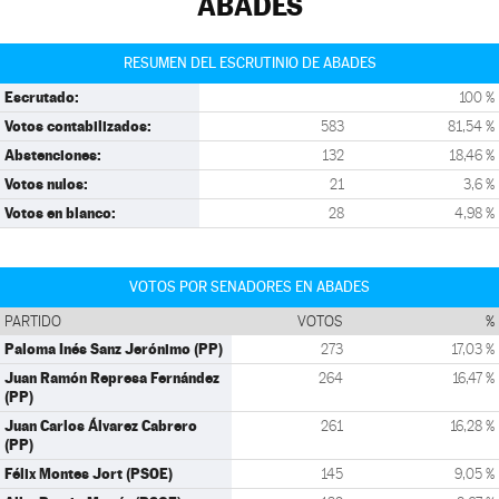
ABADES
RESUMEN DEL ESCRUTINIO DE ABADES
Escrutado:
100 %
Votos contabilizados:
583
81,54 %
Abstenciones:
132
18,46 %
Votos nulos:
21
3,6 %
Votos en blanco:
28
4,98 %
VOTOS POR SENADORES EN ABADES
PARTIDO
VOTOS
%
Paloma Inés Sanz Jerónimo (PP)
273
17,03 %
Juan Ramón Represa Fernández
264
16,47 %
(PP)
Juan Carlos Álvarez Cabrero
261
16,28 %
(PP)
Félix Montes Jort (PSOE)
145
9,05 %