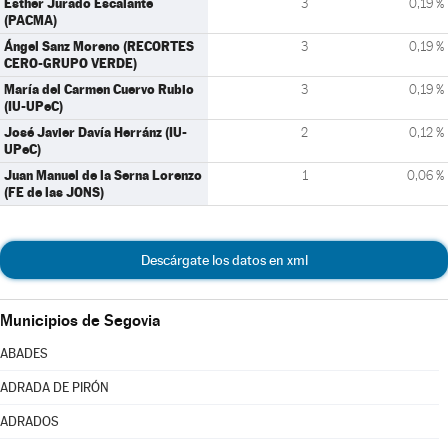
Esther Jurado Escalante
3
0,19 %
(PACMA)
Ángel Sanz Moreno (RECORTES
3
0,19 %
CERO-GRUPO VERDE)
María del Carmen Cuervo Rubio
3
0,19 %
(IU-UPeC)
José Javier Davía Herránz (IU-
2
0,12 %
UPeC)
Juan Manuel de la Serna Lorenzo
1
0,06 %
(FE de las JONS)
Descárgate los datos en xml
Municipios de Segovia
ABADES
ADRADA DE PIRÓN
ADRADOS