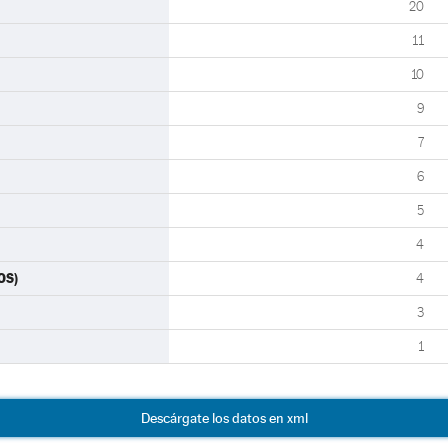
20
11
10
9
7
6
5
4
OS)
4
3
1
Descárgate los datos en xml