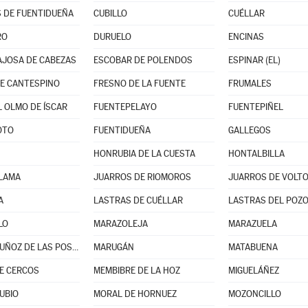
 DE FUENTIDUEÑA
CUBILLO
CUÉLLAR
RO
DURUELO
ENCINAS
JOSA DE CABEZAS
ESCOBAR DE POLENDOS
ESPINAR (EL)
E CANTESPINO
FRESNO DE LA FUENTE
FRUMALES
L OLMO DE ÍSCAR
FUENTEPELAYO
FUENTEPIÑEL
OTO
FUENTIDUEÑA
GALLEGOS
HONRUBIA DE LA CUESTA
HONTALBILLA
 LAMA
JUARROS DE RIOMOROS
JUARROS DE VOLT
A
LASTRAS DE CUÉLLAR
LASTRAS DEL POZ
LO
MARAZOLEJA
MARAZUELA
MARTÍN MUÑOZ DE LAS POSADAS
MARUGÁN
MATABUENA
E CERCOS
MEMBIBRE DE LA HOZ
MIGUELÁÑEZ
UBIO
MORAL DE HORNUEZ
MOZONCILLO