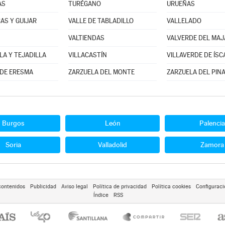
AS
TURÉGANO
URUEÑAS
AS Y GUIJAR
VALLE DE TABLADILLO
VALLELADO
VALTIENDAS
VALVERDE DEL MA
LA Y TEJADILLA
VILLACASTÍN
VILLAVERDE DE ÍSC
DE ERESMA
ZARZUELA DEL MONTE
ZARZUELA DEL PIN
Burgos
León
Palencia
Soria
Valladolid
Zamora
contenidos
Publicidad
Aviso legal
Política de privacidad
Política cookies
Configuraci
Índice
RSS