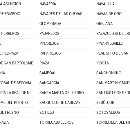
LA ASUNCIÓN
NAVAFRÍA
NAVALILLA
DE ENMEDIO
NAVARES DE LAS CUEVAS
NAVAS DE ORO
OLOMBRADA
OREJANA
 HERREROS
PAJAREJOS
PALAZUELOS DE ER
O
PINAREJOS
PINARNEGRILLO
E PEDRAZA
RAPARIEGOS
DE SAN BARTOLOMÉ
RIAZA
RIBOTA
NIA
SAMBOAL
SANCHONUÑO
TÓBAL DE SEGOVIA
SANGARCÍA
SAN MARTÍN Y MUD
SANTA MARÍA LA REAL DE NIEVA
SANTA MARTA DEL CERRO
SANTIUSTE DE PED
MÉ DEL PUERTO
SAUQUILLO DE CABEZAS
SEBÚLCOR
DE FRESNO
SOTILLO
SOTOSALBOS
RADA
TORRECABALLEROS
TORRECILLA DEL P