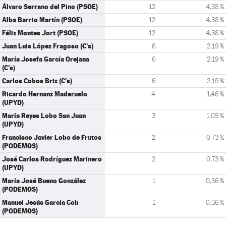
Álvaro Serrano del Pino (PSOE)
12
4,38 %
Alba Barrio Martín (PSOE)
12
4,38 %
Félix Montes Jort (PSOE)
12
4,38 %
Juan Luis López Fragoso (C's)
6
2,19 %
María Josefa García Orejana
6
2,19 %
(C's)
Carlos Cobos Briz (C's)
6
2,19 %
Ricardo Hernanz Maderuelo
4
1,46 %
(UPYD)
María Reyes Lobo San Juan
3
1,09 %
(UPYD)
Francisco Javier Lobo de Frutos
2
0,73 %
(PODEMOS)
José Carlos Rodríguez Marinero
2
0,73 %
(UPYD)
María José Bueno González
1
0,36 %
(PODEMOS)
Manuel Jesús García Cob
1
0,36 %
(PODEMOS)