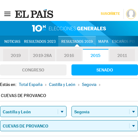
SUSCRÍBETE
10N | Eleccion
NOTICIAS
RESULTADOS 2023
RESULTADOS 2019
MAPA
ESCAÑOS POR 
2019
2019-28A
2016
2015
2011
CONGRESO
SENADO
Estás en:
Total España
»
Castilla y León
»
Segovia
»
CUEVAS DE PROVANCO