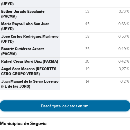
(UPYD)
Esther Jurado Escalante
52
0,73 %
(PACMA)
María Reyes Lobo San Juan
45
0,63 %
(UPYD)
José Carlos Rodríguez Marinero
38
0,53 %
(UPYD)
Beatriz Gutiérrez Arranz
35
0,49 %
(PACMA)
Rafael César Boró Díaz (PACMA)
30
0,42 %
Ángel Sanz Moreno (RECORTES
19
0,27 %
CERO-GRUPO VERDE)
Juan Manuel de la Serna Lorenzo
14
0,2 %
(FE de las JONS)
Descárgate los datos en xml
Municipios de Segovia