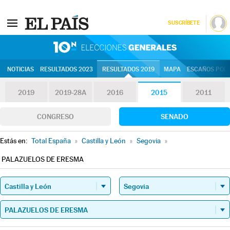
SUSCRÍBETE
10N | Eleccion
NOTICIAS
RESULTADOS 2023
RESULTADOS 2019
MAPA
ESCAÑOS POR 
2019
2019-28A
2016
2015
2011
CONGRESO
SENADO
Estás en:
Total España
»
Castilla y León
»
Segovia
»
PALAZUELOS DE ERESMA