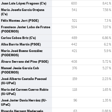
Juan Luis López Fragoso (C's)
600
8,41 %
María Josefa García Orejana
541
7,58 %
(C's)
Félix Montes Jort (PSOE)
521
7,3 %
Francisco Javier Lobo de Frutos
504
7,07 %
(PODEMOS)
Carlos Cobos Briz (C's)
489
6,86 %
Alba Barrio Martín (PSOE)
442
6,2 %
María José Bueno González
421
5,9 %
(PODEMOS)
Álvaro Serrano del Pino (PSOE)
408
5,72 %
Manuel Jesús García Cob
376
5,27 %
(PODEMOS)
José Alberto Castaño Pascual
159
2,23 %
(IU-UPeC)
María del Carmen Cuervo Rubio
118
1,65 %
(IU-UPeC)
José Javier Davía Herránz (IU-
96
1,35 %
UPeC)
Ricardo Hernanz Maderuelo
63
0,88 %