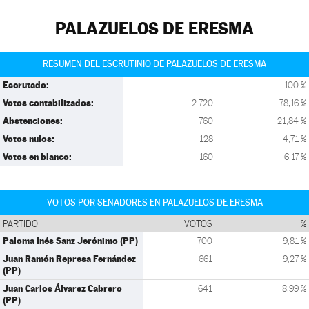
PALAZUELOS DE ERESMA
RESUMEN DEL ESCRUTINIO DE PALAZUELOS DE ERESMA
Escrutado:
100 %
Votos contabilizados:
2.720
78,16 %
Abstenciones:
760
21,84 %
Votos nulos:
128
4,71 %
Votos en blanco:
160
6,17 %
VOTOS POR SENADORES EN PALAZUELOS DE ERESMA
PARTIDO
VOTOS
%
Paloma Inés Sanz Jerónimo (PP)
700
9,81 %
Juan Ramón Represa Fernández
661
9,27 %
(PP)
Juan Carlos Álvarez Cabrero
641
8,99 %
(PP)