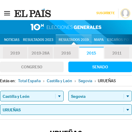
SUSCRÍBETE
10N | Eleccion
NOTICIAS
RESULTADOS 2023
RESULTADOS 2019
MAPA
ESCAÑOS POR 
2019
2019-28A
2016
2015
2011
CONGRESO
SENADO
Estás en:
Total España
»
Castilla y León
»
Segovia
»
URUEÑAS