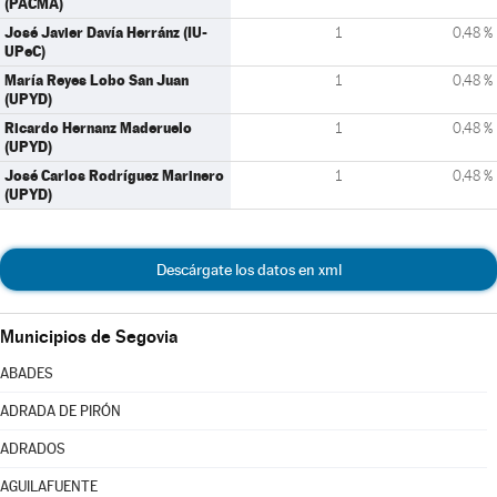
(PACMA)
José Javier Davía Herránz (IU-
1
0,48 %
UPeC)
María Reyes Lobo San Juan
1
0,48 %
(UPYD)
Ricardo Hernanz Maderuelo
1
0,48 %
(UPYD)
José Carlos Rodríguez Marinero
1
0,48 %
(UPYD)
Descárgate los datos en xml
Municipios de Segovia
ABADES
ADRADA DE PIRÓN
ADRADOS
AGUILAFUENTE