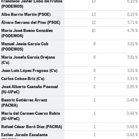
Francisco Javier Lobo de Frutos
13
6,19 %
(PODEMOS)
Alba Barrio Martín (PSOE)
13
6,19 %
Álvaro Serrano del Pino (PSOE)
12
5,71 %
María José Bueno González
10
4,76 %
(PODEMOS)
Manuel Jesús García Cob
8
3,81 %
(PODEMOS)
María Josefa García Orejana
8
3,81 %
(C's)
Juan Luis López Fragoso (C's)
8
3,81 %
Carlos Cobos Briz (C's)
7
3,33 %
José Alberto Castaño Pascual
2
0,95 %
(IU-UPeC)
Beatriz Gutiérrez Arranz
1
0,48 %
(PACMA)
María del Carmen Cuervo Rubio
1
0,48 %
(IU-UPeC)
Rafael César Boró Díaz (PACMA)
1
0,48 %
Esther Jurado Escalante
1
0,48 %