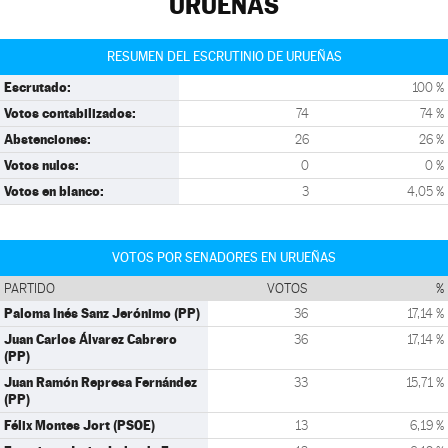
URUEÑAS
RESUMEN DEL ESCRUTINIO DE URUEÑAS
Escrutado:
100 %
Votos contabilizados:
74
74 %
Abstenciones:
26
26 %
Votos nulos:
0
0 %
Votos en blanco:
3
4,05 %
VOTOS POR SENADORES EN URUEÑAS
PARTIDO
VOTOS
%
Paloma Inés Sanz Jerónimo (PP)
36
17,14 %
Juan Carlos Álvarez Cabrero
36
17,14 %
(PP)
Juan Ramón Represa Fernández
33
15,71 %
(PP)
Félix Montes Jort (PSOE)
13
6,19 %