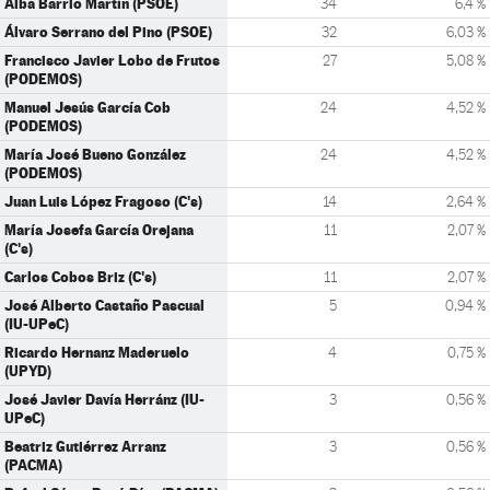
Alba Barrio Martín (PSOE)
34
6,4 %
Álvaro Serrano del Pino (PSOE)
32
6,03 %
Francisco Javier Lobo de Frutos
27
5,08 %
(PODEMOS)
Manuel Jesús García Cob
24
4,52 %
(PODEMOS)
María José Bueno González
24
4,52 %
(PODEMOS)
Juan Luis López Fragoso (C's)
14
2,64 %
María Josefa García Orejana
11
2,07 %
(C's)
Carlos Cobos Briz (C's)
11
2,07 %
José Alberto Castaño Pascual
5
0,94 %
(IU-UPeC)
Ricardo Hernanz Maderuelo
4
0,75 %
(UPYD)
José Javier Davía Herránz (IU-
3
0,56 %
UPeC)
Beatriz Gutiérrez Arranz
3
0,56 %
(PACMA)