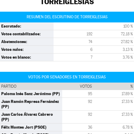
TORREIGLESIAS
RESUMEN DEL ESCRUTINIO DE TORREIGLESIAS
Escrutado:
100 %
Votos contabilizados:
192
72,18 %
Abstenciones:
74
27,82 %
Votos nulos:
6
3,13 %
Votos en blanco:
7
3,76 %
VOTOS POR SENADORES EN TORREIGLESIAS
PARTIDO
VOTOS
%
Paloma Inés Sanz Jerónimo (PP)
95
17,89 %
Juan Ramón Represa Fernández
92
17,33 %
(PP)
Juan Carlos Álvarez Cabrero
92
17,33 %
(PP)
Félix Montes Jort (PSOE)
36
6,78 %