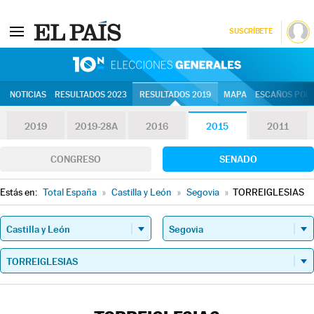
SUSCRÍBETE
10N | Eleccion
NOTICIAS
RESULTADOS 2023
RESULTADOS 2019
MAPA
ESCAÑOS POR 
2019
2019-28A
2016
2015
2011
CONGRESO
SENADO
Estás en:
Total España
»
Castilla y León
»
Segovia
»
TORREIGLESIAS