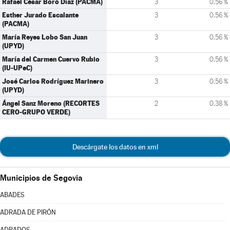
Rafael César Boró Díaz (PACMA)
3
0,56 %
Esther Jurado Escalante
3
0,56 %
(PACMA)
María Reyes Lobo San Juan
3
0,56 %
(UPYD)
María del Carmen Cuervo Rubio
3
0,56 %
(IU-UPeC)
José Carlos Rodríguez Marinero
3
0,56 %
(UPYD)
Ángel Sanz Moreno (RECORTES
2
0,38 %
CERO-GRUPO VERDE)
Descárgate los datos en xml
Municipios de Segovia
ABADES
ADRADA DE PIRÓN
ADRADOS