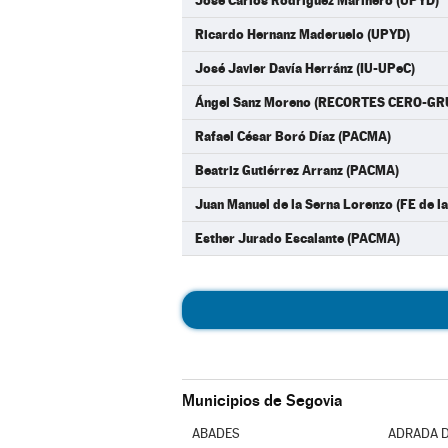
José Carlos Rodríguez Marinero (UPYD)
Ricardo Hernanz Maderuelo (UPYD)
José Javier Davía Herránz (IU-UPeC)
Ángel Sanz Moreno (RECORTES CERO-G
Rafael César Boró Díaz (PACMA)
Beatriz Gutiérrez Arranz (PACMA)
Juan Manuel de la Serna Lorenzo (FE de l
Esther Jurado Escalante (PACMA)
Municipios de Segovia
ABADES
ADRADA D