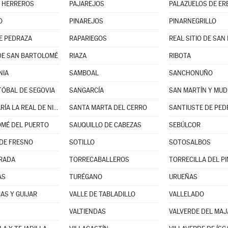
 HERREROS
PAJAREJOS
PALAZUELOS DE ER
O
PINAREJOS
PINARNEGRILLO
E PEDRAZA
RAPARIEGOS
DE SAN BARTOLOMÉ
RIAZA
RIBOTA
NIA
SAMBOAL
SANCHONUÑO
TÓBAL DE SEGOVIA
SANGARCÍA
SAN MARTÍN Y MUD
SANTA MARÍA LA REAL DE NIEVA
SANTA MARTA DEL CERRO
SANTIUSTE DE PED
MÉ DEL PUERTO
SAUQUILLO DE CABEZAS
SEBÚLCOR
DE FRESNO
SOTILLO
SOTOSALBOS
RADA
TORRECABALLEROS
TORRECILLA DEL P
AS
TURÉGANO
URUEÑAS
AS Y GUIJAR
VALLE DE TABLADILLO
VALLELADO
VALTIENDAS
VALVERDE DEL MA