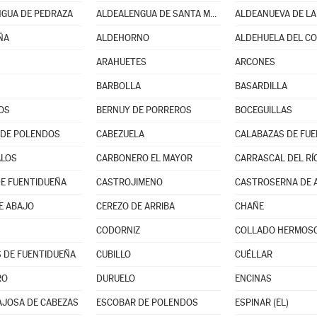
GUA DE PEDRAZA
ALDEALENGUA DE SANTA MARÍA
ÑA
ALDEHORNO
ALDEHUELA DEL C
ARAHUETES
ARCONES
BARBOLLA
BASARDILLA
OS
BERNUY DE PORREROS
BOCEGUILLAS
 DE POLENDOS
CABEZUELA
CALABAZAS DE FU
ALOS
CARBONERO EL MAYOR
CARRASCAL DEL RÍ
E FUENTIDUEÑA
CASTROJIMENO
CASTROSERNA DE 
E ABAJO
CEREZO DE ARRIBA
CHAÑE
CODORNIZ
COLLADO HERMOS
 DE FUENTIDUEÑA
CUBILLO
CUÉLLAR
RO
DURUELO
ENCINAS
JOSA DE CABEZAS
ESCOBAR DE POLENDOS
ESPINAR (EL)