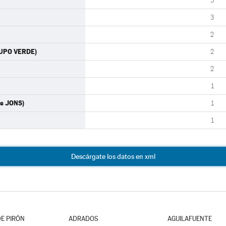
3
3
2
RUPO VERDE)
2
2
1
as JONS)
1
1
Descárgate los datos en xml
E PIRÓN
ADRADOS
AGUILAFUENTE