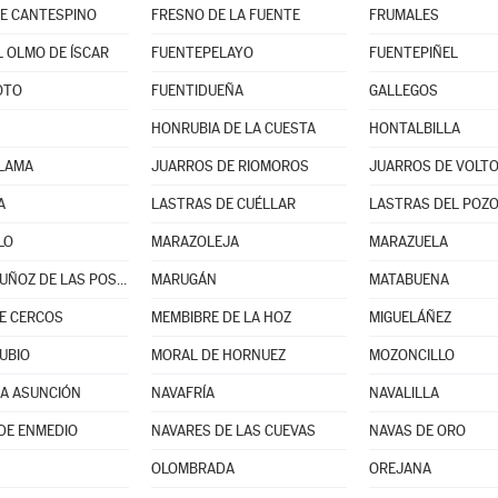
E CANTESPINO
FRESNO DE LA FUENTE
FRUMALES
L OLMO DE ÍSCAR
FUENTEPELAYO
FUENTEPIÑEL
OTO
FUENTIDUEÑA
GALLEGOS
HONRUBIA DE LA CUESTA
HONTALBILLA
 LAMA
JUARROS DE RIOMOROS
JUARROS DE VOLT
A
LASTRAS DE CUÉLLAR
LASTRAS DEL POZ
LO
MARAZOLEJA
MARAZUELA
MARTÍN MUÑOZ DE LAS POSADAS
MARUGÁN
MATABUENA
E CERCOS
MEMBIBRE DE LA HOZ
MIGUELÁÑEZ
UBIO
MORAL DE HORNUEZ
MOZONCILLO
LA ASUNCIÓN
NAVAFRÍA
NAVALILLA
DE ENMEDIO
NAVARES DE LAS CUEVAS
NAVAS DE ORO
OLOMBRADA
OREJANA