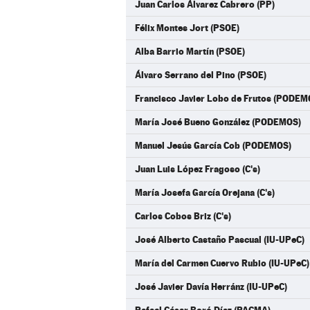
Juan Carlos Álvarez Cabrero (PP)
Félix Montes Jort (PSOE)
Alba Barrio Martín (PSOE)
Álvaro Serrano del Pino (PSOE)
Francisco Javier Lobo de Frutos (PODEM
María José Bueno González (PODEMOS)
Manuel Jesús García Cob (PODEMOS)
Juan Luis López Fragoso (C's)
María Josefa García Orejana (C's)
Carlos Cobos Briz (C's)
José Alberto Castaño Pascual (IU-UPeC)
María del Carmen Cuervo Rubio (IU-UPeC)
José Javier Davía Herránz (IU-UPeC)