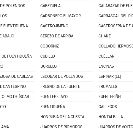
 DE POLENDOS
CABEZUELA
CALABAZAS DE FU
ALOS
CARBONERO EL MAYOR
CARRASCAL DEL RÍ
E FUENTIDUEÑA
CASTROJIMENO
CASTROSERNA DE 
E ABAJO
CEREZO DE ARRIBA
CHAÑE
CODORNIZ
COLLADO HERMOS
 DE FUENTIDUEÑA
CUBILLO
CUÉLLAR
RO
DURUELO
ENCINAS
JOSA DE CABEZAS
ESCOBAR DE POLENDOS
ESPINAR (EL)
E CANTESPINO
FRESNO DE LA FUENTE
FRUMALES
L OLMO DE ÍSCAR
FUENTEPELAYO
FUENTEPIÑEL
OTO
FUENTIDUEÑA
GALLEGOS
HONRUBIA DE LA CUESTA
HONTALBILLA
 LAMA
JUARROS DE RIOMOROS
JUARROS DE VOLT