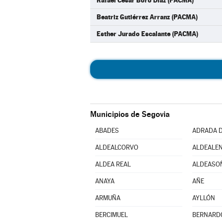
Rafael César Boró Díaz (PACMA)
Beatriz Gutiérrez Arranz (PACMA)
Esther Jurado Escalante (PACMA)
Municipios de Segovia
ABADES
ADRADA D
ALDEALCORVO
ALDEALEN
ALDEA REAL
ALDEASO
ANAYA
AÑE
ARMUÑA
AYLLÓN
BERCIMUEL
BERNARD