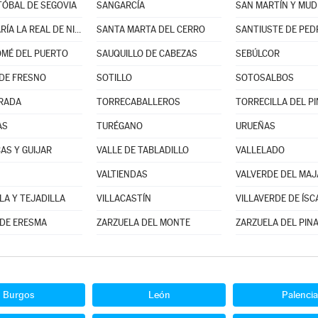
TÓBAL DE SEGOVIA
SANGARCÍA
SAN MARTÍN Y MUD
SANTA MARÍA LA REAL DE NIEVA
SANTA MARTA DEL CERRO
SANTIUSTE DE PED
MÉ DEL PUERTO
SAUQUILLO DE CABEZAS
SEBÚLCOR
DE FRESNO
SOTILLO
SOTOSALBOS
RADA
TORRECABALLEROS
TORRECILLA DEL P
AS
TURÉGANO
URUEÑAS
AS Y GUIJAR
VALLE DE TABLADILLO
VALLELADO
VALTIENDAS
VALVERDE DEL MA
LA Y TEJADILLA
VILLACASTÍN
VILLAVERDE DE ÍSC
DE ERESMA
ZARZUELA DEL MONTE
ZARZUELA DEL PIN
Burgos
León
Palencia