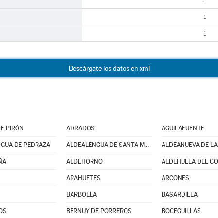
1
1
1
Descárgate los datos en xml
E PIRÓN
ADRADOS
AGUILAFUENTE
GUA DE PEDRAZA
ALDEALENGUA DE SANTA MARÍA
ÑA
ALDEHORNO
ALDEHUELA DEL C
ARAHUETES
ARCONES
BARBOLLA
BASARDILLA
OS
BERNUY DE PORREROS
BOCEGUILLAS