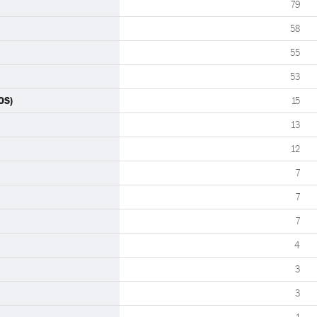
79
58
55
53
OS)
15
13
12
7
7
7
4
3
3