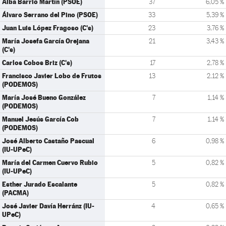
Alba Barrio Martín (PSOE)
37
6,05 %
Álvaro Serrano del Pino (PSOE)
33
5,39 %
Juan Luis López Fragoso (C's)
23
3,76 %
María Josefa García Orejana
21
3,43 %
(C's)
Carlos Cobos Briz (C's)
17
2,78 %
Francisco Javier Lobo de Frutos
13
2,12 %
(PODEMOS)
María José Bueno González
7
1,14 %
(PODEMOS)
Manuel Jesús García Cob
7
1,14 %
(PODEMOS)
José Alberto Castaño Pascual
6
0,98 %
(IU-UPeC)
María del Carmen Cuervo Rubio
5
0,82 %
(IU-UPeC)
Esther Jurado Escalante
5
0,82 %
(PACMA)
José Javier Davía Herránz (IU-
4
0,65 %
UPeC)