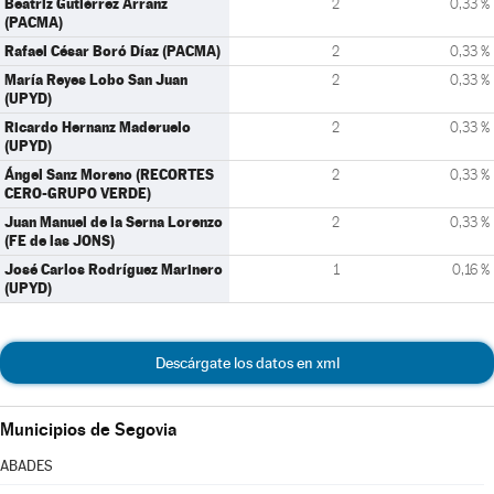
Beatriz Gutiérrez Arranz
2
0,33 %
(PACMA)
Rafael César Boró Díaz (PACMA)
2
0,33 %
María Reyes Lobo San Juan
2
0,33 %
(UPYD)
Ricardo Hernanz Maderuelo
2
0,33 %
(UPYD)
Ángel Sanz Moreno (RECORTES
2
0,33 %
CERO-GRUPO VERDE)
Juan Manuel de la Serna Lorenzo
2
0,33 %
(FE de las JONS)
José Carlos Rodríguez Marinero
1
0,16 %
(UPYD)
Descárgate los datos en xml
Municipios de Segovia
ABADES