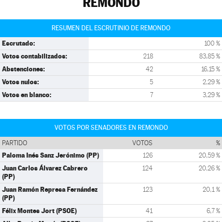
REMONDO
RESUMEN DEL ESCRUTINIO DE REMONDO
Escrutado:
100 %
Votos contabilizados:
218
83,85 %
Abstenciones:
42
16,15 %
Votos nulos:
5
2,29 %
Votos en blanco:
7
3,29 %
VOTOS POR SENADORES EN REMONDO
PARTIDO
VOTOS
%
Paloma Inés Sanz Jerónimo (PP)
126
20,59 %
Juan Carlos Álvarez Cabrero
124
20,26 %
(PP)
Juan Ramón Represa Fernández
123
20,1 %
(PP)
Félix Montes Jort (PSOE)
41
6,7 %