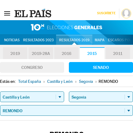
SUSCRÍBETE
10N | Eleccion
NOTICIAS
RESULTADOS 2023
RESULTADOS 2019
MAPA
ESCAÑOS POR 
2019
2019-28A
2016
2015
2011
CONGRESO
SENADO
Estás en:
Total España
»
Castilla y León
»
Segovia
»
REMONDO