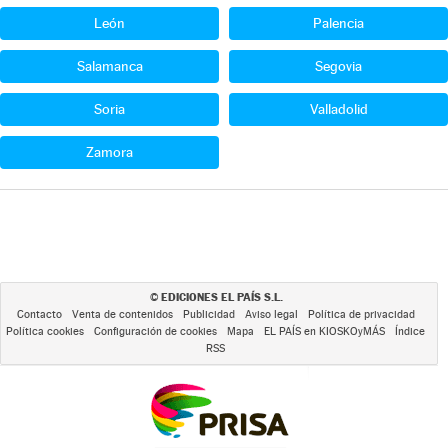
León
Palencia
Salamanca
Segovia
Soria
Valladolid
Zamora
EDICIONES EL PAÍS S.L.
©
Contacto
Venta de contenidos
Publicidad
Aviso legal
Política de privacidad
Política cookies
Configuración de cookies
Mapa
EL PAÍS en KIOSKOyMÁS
Índice
RSS