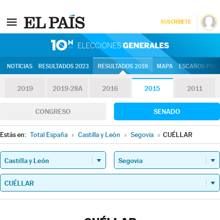
SUSCRÍBETE
10N | Eleccion
NOTICIAS
RESULTADOS 2023
RESULTADOS 2019
MAPA
ESCAÑOS POR 
2019
2019-28A
2016
2015
2011
CONGRESO
SENADO
Estás en:
Total España
»
Castilla y León
»
Segovia
»
CUÉLLAR