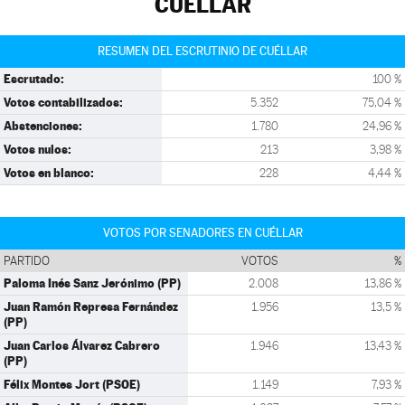
CUÉLLAR
RESUMEN DEL ESCRUTINIO DE CUÉLLAR
Escrutado:
100 %
Votos contabilizados:
5.352
75,04 %
Abstenciones:
1.780
24,96 %
Votos nulos:
213
3,98 %
Votos en blanco:
228
4,44 %
VOTOS POR SENADORES EN CUÉLLAR
PARTIDO
VOTOS
%
Paloma Inés Sanz Jerónimo (PP)
2.008
13,86 %
Juan Ramón Represa Fernández
1.956
13,5 %
(PP)
Juan Carlos Álvarez Cabrero
1.946
13,43 %
(PP)
Félix Montes Jort (PSOE)
1.149
7,93 %