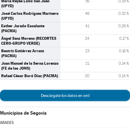
María Reyes Lobo San Juan
56
0,39 %
(UPYD)
José Carlos Rodríguez Marinero
46
0,32 %
(UPYD)
Esther Jurado Escalante
41
0,28 %
(PACMA)
Ángel Sanz Moreno (RECORTES
24
0,17 %
CERO-GRUPO VERDE)
Beatriz Gutiérrez Arranz
23
0,16 %
(PACMA)
Juan Manuel de la Serna Lorenzo
21
0,14 %
(FE de las JONS)
Rafael César Boró Díaz (PACMA)
20
0,14 %
Descárgate los datos en xml
Municipios de Segovia
ABADES