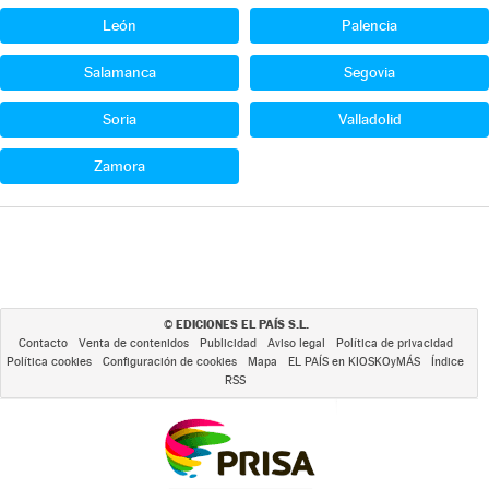
León
Palencia
Salamanca
Segovia
Soria
Valladolid
Zamora
EDICIONES EL PAÍS S.L.
©
Contacto
Venta de contenidos
Publicidad
Aviso legal
Política de privacidad
Política cookies
Configuración de cookies
Mapa
EL PAÍS en KIOSKOyMÁS
Índice
RSS