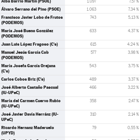
Alba Barrio Martín (PSOE)
1.097
7,57 %
Álvaro Serrano del Pino (PSOE)
1.063
7,34 %
Francisco Javier Lobo de Frutos
743
5,13 %
(PODEMOS)
María José Bueno González
633
4,37 %
(PODEMOS)
Juan Luis López Fragoso (C's)
615
4,24 %
Manuel Jesús García Cob
577
3,98 %
(PODEMOS)
María Josefa García Orejana
543
3,75 %
(C's)
Carlos Cobos Briz (C's)
489
3,37 %
José Alberto Castaño Pascual
466
3,22 %
(IU-UPeC)
María del Carmen Cuervo Rubio
358
2,47 %
(IU-UPeC)
José Javier Davía Herránz (IU-
310
2,14 %
UPeC)
Ricardo Hernanz Maderuelo
79
0,55 %
(UPYD)