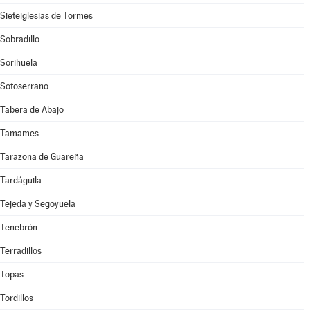
Sieteiglesias de Tormes
Sobradillo
Sorihuela
Sotoserrano
Tabera de Abajo
Tamames
Tarazona de Guareña
Tardáguila
Tejeda y Segoyuela
Tenebrón
Terradillos
Topas
Tordillos