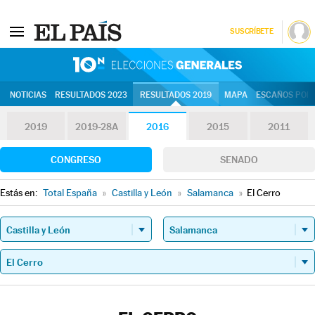
SUSCRÍBETE
10N | Eleccion
NOTICIAS
RESULTADOS 2023
RESULTADOS 2019
MAPA
ESCAÑOS POR 
2019
2019-28A
2016
2015
2011
CONGRESO
SENADO
Estás en:
Total España
»
Castilla y León
»
Salamanca
»
El Cerro