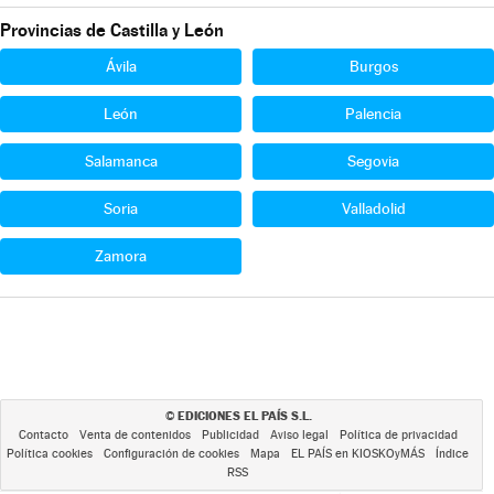
Provincias de Castilla y León
Ávila
Burgos
León
Palencia
Salamanca
Segovia
Soria
Valladolid
Zamora
EDICIONES EL PAÍS S.L.
©
Contacto
Venta de contenidos
Publicidad
Aviso legal
Política de privacidad
Política cookies
Configuración de cookies
Mapa
EL PAÍS en KIOSKOyMÁS
Índice
RSS