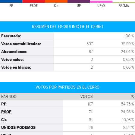
PP
PSOE
C's
UP
UPyD
PACMA
RESUMEN DEL ESCRUTINIO DE EL CERRO
Escrutado:
100 %
Votos contabilizados:
307
75,99 %
Abstenciones:
97
24,01 %
Votos nulos:
2
0,65 %
Votos en blanco:
2
0,66 %
VOTOS POR PARTIDOS EN EL CERRO
PARTIDO
VOTOS
%
PP
167
54,75 %
PSOE
74
24,26 %
C's
31
10,16 %
UNIDOS PODEMOS
26
8,52 %