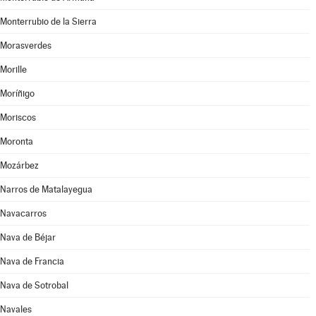
Monterrubio de la Sierra
Morasverdes
Morille
Moríñigo
Moriscos
Moronta
Mozárbez
Narros de Matalayegua
Navacarros
Nava de Béjar
Nava de Francia
Nava de Sotrobal
Navales