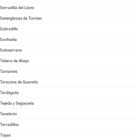
Serradilla del Llano
Sieteiglesias de Tormes
Sobradillo
Sorihuela
Sotoserrano
Tabera de Abajo
Tamames
Tarazona de Guareña
Tardáguila
Tejeda y Segoyuela
Tenebrón
Terradillos
Topas