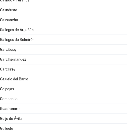
Galindo y Perahuy
Galinduste
Galisancho
Gallegos de Argañán
Gallegos de Solmirón
Garcibuey
Garcihernández
Garcirrey
Gejuelo del Barro
Golpejas
Gomecello
Guadramiro
Guijo de Ávila
Guijuelo