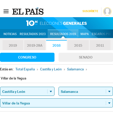
SUSCRÍBETE
10N | Eleccion
NOTICIAS
RESULTADOS 2023
RESULTADOS 2019
MAPA
ESCAÑOS POR 
2019
2019-28A
2016
2015
2011
CONGRESO
SENADO
Estás en:
Total España
»
Castilla y León
»
Salamanca
»
Villar de la Yegua