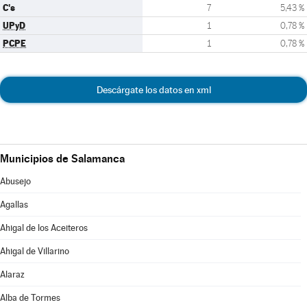
C's
7
5,43 %
UPyD
1
0,78 %
PCPE
1
0,78 %
Descárgate los datos en xml
Municipios de Salamanca
Abusejo
Agallas
Ahigal de los Aceiteros
Ahigal de Villarino
Alaraz
Alba de Tormes