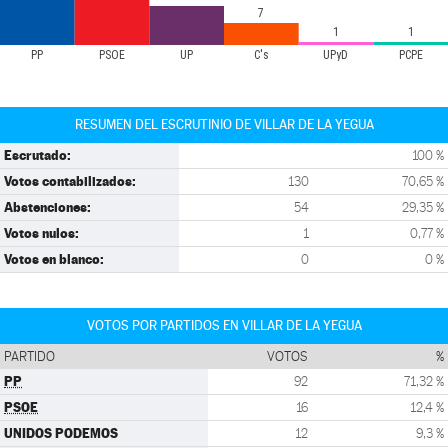
7
1
1
PP
PSOE
UP
C's
UPyD
PCPE
RESUMEN DEL ESCRUTINIO DE VILLAR DE LA YEGUA
Escrutado:
100 %
Votos contabilizados:
130
70,65 %
Abstenciones:
54
29,35 %
Votos nulos:
1
0,77 %
Votos en blanco:
0
0 %
VOTOS POR PARTIDOS EN VILLAR DE LA YEGUA
PARTIDO
VOTOS
%
PP
92
71,32 %
PSOE
16
12,4 %
UNIDOS PODEMOS
12
9,3 %