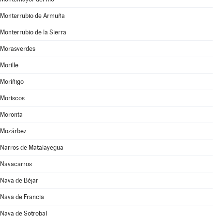
Monterrubio de Armuña
Monterrubio de la Sierra
Morasverdes
Morille
Moríñigo
Moriscos
Moronta
Mozárbez
Narros de Matalayegua
Navacarros
Nava de Béjar
Nava de Francia
Nava de Sotrobal