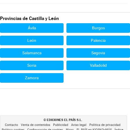
Provincias de Castilla y León
Ávila
Burgos
León
Palencia
Salamanca
Segovia
Soria
Valladolid
Zamora
EDICIONES EL PAÍS S.L.
©
Contacto
Venta de contenidos
Publicidad
Aviso legal
Política de privacidad
Política cookies
Configuración de cookies
Mapa
EL PAÍS en KIOSKOyMÁS
Índice