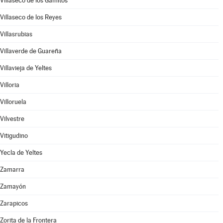
Villaseco de los Gamitos
Villaseco de los Reyes
Villasrubias
Villaverde de Guareña
Villavieja de Yeltes
Villoria
Villoruela
Vilvestre
Vitigudino
Yecla de Yeltes
Zamarra
Zamayón
Zarapicos
Zorita de la Frontera