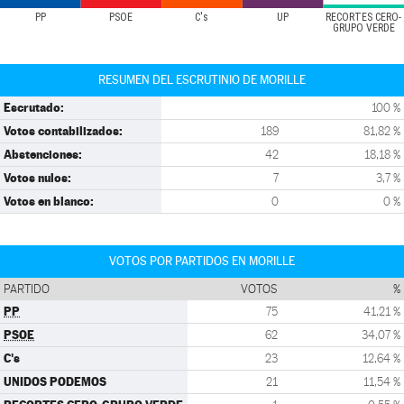
PP
PSOE
C's
UP
RECORTES CERO-
GRUPO VERDE
RESUMEN DEL ESCRUTINIO DE MORILLE
Escrutado:
100 %
Votos contabilizados:
189
81,82 %
Abstenciones:
42
18,18 %
Votos nulos:
7
3,7 %
Votos en blanco:
0
0 %
VOTOS POR PARTIDOS EN MORILLE
PARTIDO
VOTOS
%
PP
75
41,21 %
PSOE
62
34,07 %
C's
23
12,64 %
UNIDOS PODEMOS
21
11,54 %