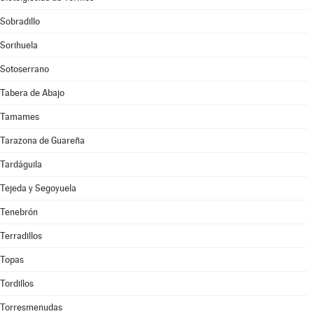
Sobradillo
Sorihuela
Sotoserrano
Tabera de Abajo
Tamames
Tarazona de Guareña
Tardáguila
Tejeda y Segoyuela
Tenebrón
Terradillos
Topas
Tordillos
Torresmenudas