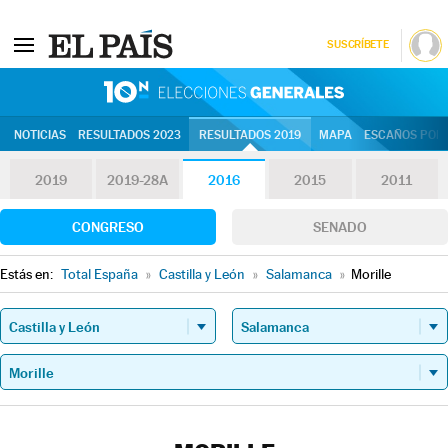
SUSCRÍBETE
10N | Eleccion
NOTICIAS
RESULTADOS 2023
RESULTADOS 2019
MAPA
ESCAÑOS POR 
2019
2019-28A
2016
2015
2011
CONGRESO
SENADO
Estás en:
Total España
»
Castilla y León
»
Salamanca
»
Morille