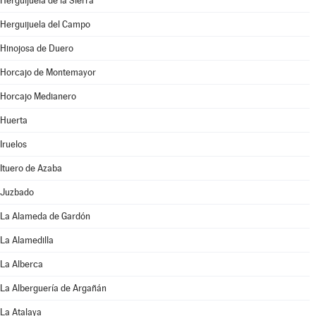
Herguijuela de la Sierra
Herguijuela del Campo
Hinojosa de Duero
Horcajo de Montemayor
Horcajo Medianero
Huerta
Iruelos
Ituero de Azaba
Juzbado
La Alameda de Gardón
La Alamedilla
La Alberca
La Alberguería de Argañán
La Atalaya