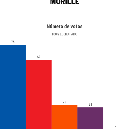
MORILLE
Número de votos
100
%
ESCRUTADO
75
62
23
21
1