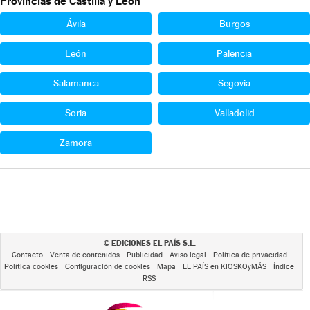
Provincias de Castilla y León
Ávila
Burgos
León
Palencia
Salamanca
Segovia
Soria
Valladolid
Zamora
EDICIONES EL PAÍS S.L.
©
Contacto
Venta de contenidos
Publicidad
Aviso legal
Política de privacidad
Política cookies
Configuración de cookies
Mapa
EL PAÍS en KIOSKOyMÁS
Índice
RSS