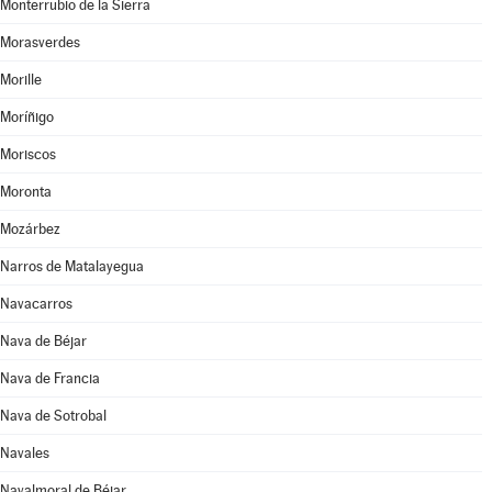
Monterrubio de la Sierra
Morasverdes
Morille
Moríñigo
Moriscos
Moronta
Mozárbez
Narros de Matalayegua
Navacarros
Nava de Béjar
Nava de Francia
Nava de Sotrobal
Navales
Navalmoral de Béjar