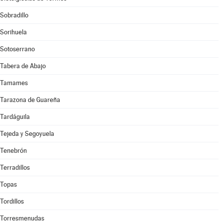
Sobradillo
Sorihuela
Sotoserrano
Tabera de Abajo
Tamames
Tarazona de Guareña
Tardáguila
Tejeda y Segoyuela
Tenebrón
Terradillos
Topas
Tordillos
Torresmenudas