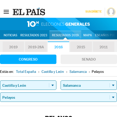
SUSCRÍBETE
10N | Eleccion
NOTICIAS
RESULTADOS 2023
RESULTADOS 2019
MAPA
ESCAÑOS POR 
2019
2019-28A
2016
2015
2011
CONGRESO
SENADO
Estás en:
Total España
»
Castilla y León
»
Salamanca
»
Pelayos