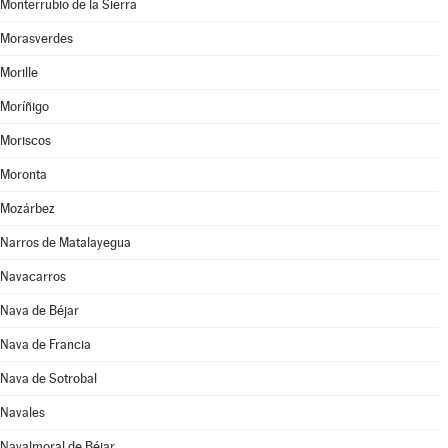
Monterrubio de la Sierra
Morasverdes
Morille
Moríñigo
Moriscos
Moronta
Mozárbez
Narros de Matalayegua
Navacarros
Nava de Béjar
Nava de Francia
Nava de Sotrobal
Navales
Navalmoral de Béjar