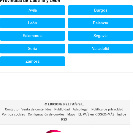
Provincias de Castilla y León
Ávila
Burgos
León
Palencia
Salamanca
Segovia
Soria
Valladolid
Zamora
EDICIONES EL PAÍS S.L.
©
Contacto
Venta de contenidos
Publicidad
Aviso legal
Política de privacidad
Política cookies
Configuración de cookies
Mapa
EL PAÍS en KIOSKOyMÁS
Índice
RSS