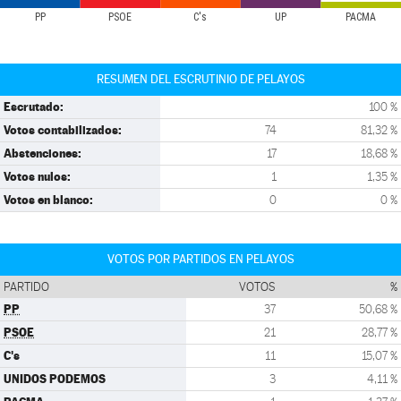
PP
PSOE
C's
UP
PACMA
RESUMEN DEL ESCRUTINIO DE PELAYOS
Escrutado:
100 %
Votos contabilizados:
74
81,32 %
Abstenciones:
17
18,68 %
Votos nulos:
1
1,35 %
Votos en blanco:
0
0 %
VOTOS POR PARTIDOS EN PELAYOS
PARTIDO
VOTOS
%
PP
37
50,68 %
PSOE
21
28,77 %
C's
11
15,07 %
UNIDOS PODEMOS
3
4,11 %