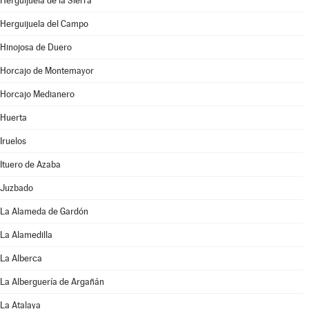
Herguijuela de la Sierra
Herguijuela del Campo
Hinojosa de Duero
Horcajo de Montemayor
Horcajo Medianero
Huerta
Iruelos
Ituero de Azaba
Juzbado
La Alameda de Gardón
La Alamedilla
La Alberca
La Alberguería de Argañán
La Atalaya