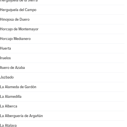
Herguijuela de la Sierra
Herguijuela del Campo
Hinojosa de Duero
Horcajo de Montemayor
Horcajo Medianero
Huerta
Iruelos
Ituero de Azaba
Juzbado
La Alameda de Gardón
La Alamedilla
La Alberca
La Alberguería de Argañán
La Atalaya