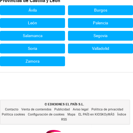
Provincias de Castilla y León
Ávila
Burgos
León
Palencia
Salamanca
Segovia
Soria
Valladolid
Zamora
EDICIONES EL PAÍS S.L.
©
Contacto
Venta de contenidos
Publicidad
Aviso legal
Política de privacidad
Política cookies
Configuración de cookies
Mapa
EL PAÍS en KIOSKOyMÁS
Índice
RSS