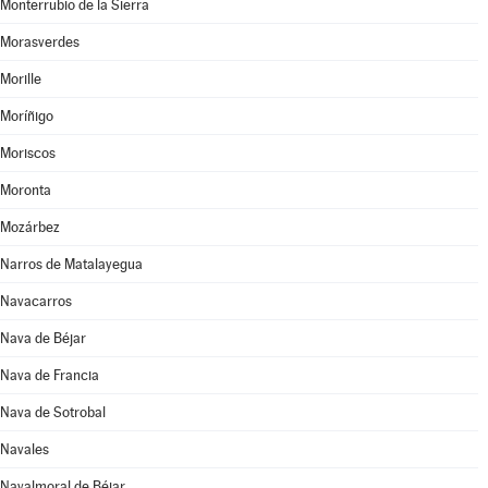
Monterrubio de la Sierra
Morasverdes
Morille
Moríñigo
Moriscos
Moronta
Mozárbez
Narros de Matalayegua
Navacarros
Nava de Béjar
Nava de Francia
Nava de Sotrobal
Navales
Navalmoral de Béjar