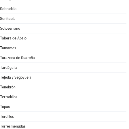
Sobradillo
Sorihuela
Sotoserrano
Tabera de Abajo
Tamames
Tarazona de Guareña
Tardáguila
Tejeda y Segoyuela
Tenebrón
Terradillos
Topas
Tordillos
Torresmenudas