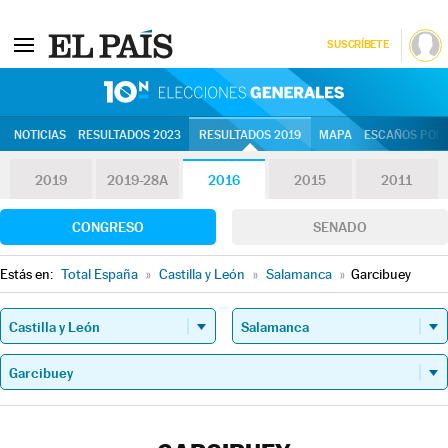
SUSCRÍBETE
10N | Eleccion
NOTICIAS
RESULTADOS 2023
RESULTADOS 2019
MAPA
ESCAÑOS POR 
2019
2019-28A
2016
2015
2011
CONGRESO
SENADO
Estás en:
Total España
»
Castilla y León
»
Salamanca
»
Garcibuey