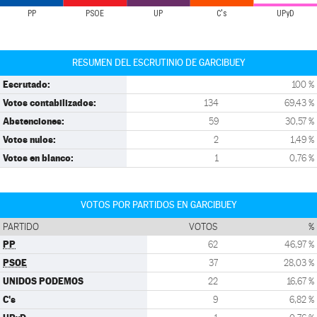
PP
PSOE
UP
C's
UPyD
RESUMEN DEL ESCRUTINIO DE GARCIBUEY
Escrutado:
100 %
Votos contabilizados:
134
69,43 %
Abstenciones:
59
30,57 %
Votos nulos:
2
1,49 %
Votos en blanco:
1
0,76 %
VOTOS POR PARTIDOS EN GARCIBUEY
PARTIDO
VOTOS
%
PP
62
46,97 %
PSOE
37
28,03 %
UNIDOS PODEMOS
22
16,67 %
C's
9
6,82 %