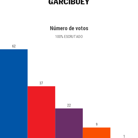
GARCIBUEY
Número de votos
100
%
ESCRUTADO
62
37
22
9
1