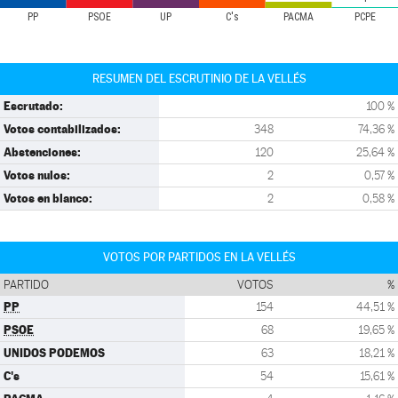
PP
PSOE
UP
C's
PACMA
PCPE
RESUMEN DEL ESCRUTINIO DE LA VELLÉS
Escrutado:
100 %
Votos contabilizados:
348
74,36 %
Abstenciones:
120
25,64 %
Votos nulos:
2
0,57 %
Votos en blanco:
2
0,58 %
VOTOS POR PARTIDOS EN LA VELLÉS
PARTIDO
VOTOS
%
PP
154
44,51 %
PSOE
68
19,65 %
UNIDOS PODEMOS
63
18,21 %
C's
54
15,61 %