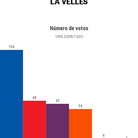
LA VELLÉS
Número de votos
100
%
ESCRUTADO
154
68
63
54
4
1