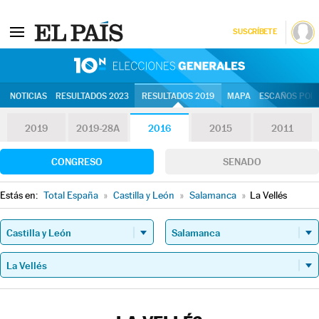
SUSCRÍBETE
10N | Eleccion
NOTICIAS
RESULTADOS 2023
RESULTADOS 2019
MAPA
ESCAÑOS POR 
2019
2019-28A
2016
2015
2011
CONGRESO
SENADO
Estás en:
Total España
»
Castilla y León
»
Salamanca
»
La Vellés