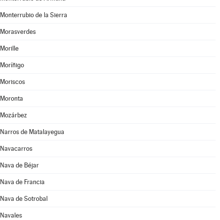
Monterrubio de la Sierra
Morasverdes
Morille
Moríñigo
Moriscos
Moronta
Mozárbez
Narros de Matalayegua
Navacarros
Nava de Béjar
Nava de Francia
Nava de Sotrobal
Navales