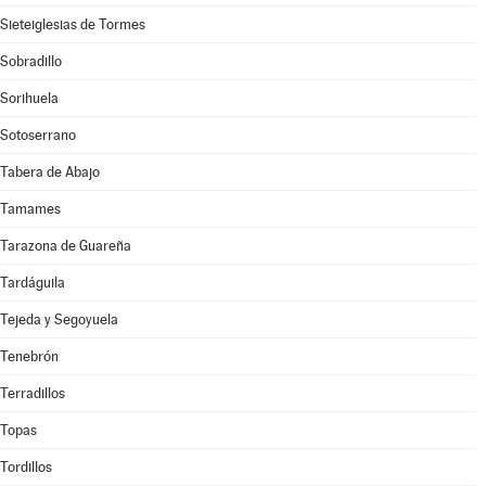
Sieteiglesias de Tormes
Sobradillo
Sorihuela
Sotoserrano
Tabera de Abajo
Tamames
Tarazona de Guareña
Tardáguila
Tejeda y Segoyuela
Tenebrón
Terradillos
Topas
Tordillos