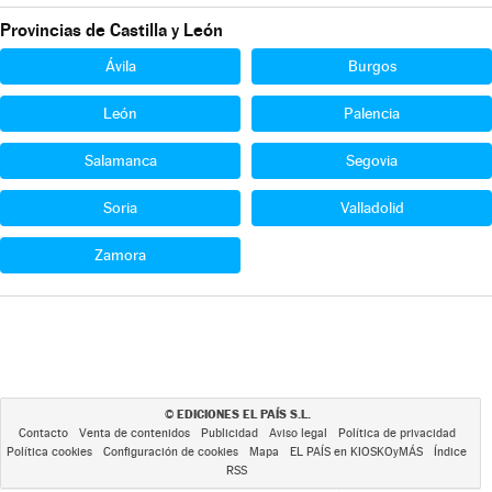
Provincias de Castilla y León
Ávila
Burgos
León
Palencia
Salamanca
Segovia
Soria
Valladolid
Zamora
EDICIONES EL PAÍS S.L.
©
Contacto
Venta de contenidos
Publicidad
Aviso legal
Política de privacidad
Política cookies
Configuración de cookies
Mapa
EL PAÍS en KIOSKOyMÁS
Índice
RSS