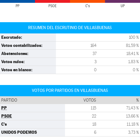
PP
PSOE
C's
UP
RESUMEN DEL ESCRUTINIO DE VILLASBUENAS
Escrutado:
100 %
Votos contabilizados:
164
81,59 %
Abstenciones:
37
18,41 %
Votos nulos:
3
1,83 %
Votos en blanco:
0
0 %
VOTOS POR PARTIDOS EN VILLASBUENAS
PARTIDO
VOTOS
%
PP
115
71,43 %
PSOE
22
13,66 %
C's
18
11,18 %
UNIDOS PODEMOS
6
3,73 %