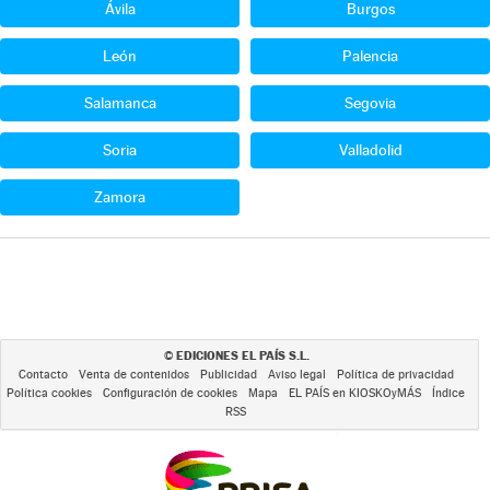
Ávila
Burgos
León
Palencia
Salamanca
Segovia
Soria
Valladolid
Zamora
EDICIONES EL PAÍS S.L.
©
Contacto
Venta de contenidos
Publicidad
Aviso legal
Política de privacidad
Política cookies
Configuración de cookies
Mapa
EL PAÍS en KIOSKOyMÁS
Índice
RSS