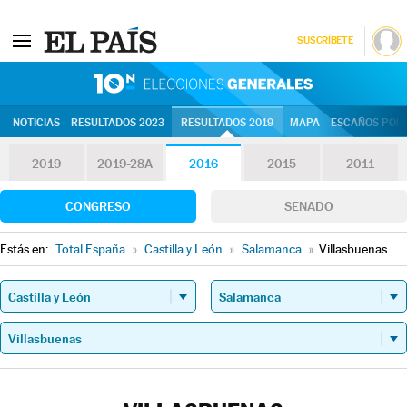
SUSCRÍBETE
10N | Eleccion
NOTICIAS
RESULTADOS 2023
RESULTADOS 2019
MAPA
ESCAÑOS POR 
2019
2019-28A
2016
2015
2011
CONGRESO
SENADO
Estás en:
Total España
»
Castilla y León
»
Salamanca
»
Villasbuenas