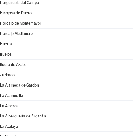
Herguijuela del Campo
Hinojosa de Duero
Horcajo de Montemayor
Horcajo Medianero
Huerta
Iruelos
Ituero de Azaba
Juzbado
La Alameda de Gardón
La Alamedilla
La Alberca
La Alberguería de Argañán
La Atalaya