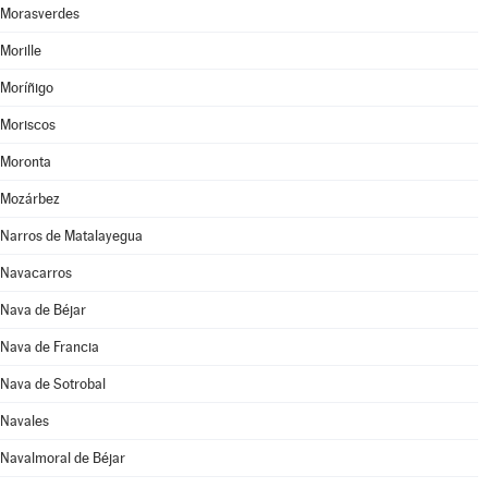
Morasverdes
Morille
Moríñigo
Moriscos
Moronta
Mozárbez
Narros de Matalayegua
Navacarros
Nava de Béjar
Nava de Francia
Nava de Sotrobal
Navales
Navalmoral de Béjar