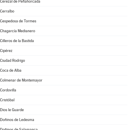
Cerezal de Peñahorcada
Cerralbo
Cespedosa de Tormes
Chagarcía Medianero
Cilleros de la Bastida
Cipérez
Ciudad Rodrigo
Coca de Alba
Colmenar de Montemayor
Cordovilla
Cristóbal
Dios le Guarde
Doñinos de Ledesma
Doñinos de Salamanca