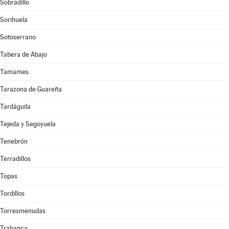
Sobradillo
Sorihuela
Sotoserrano
Tabera de Abajo
Tamames
Tarazona de Guareña
Tardáguila
Tejeda y Segoyuela
Tenebrón
Terradillos
Topas
Tordillos
Torresmenudas
Trabanca