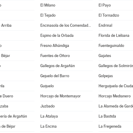
o
El Milano
El Payo
El Tejado
El Tornadizo
 Arriba
Encinasola de los Comendadores
Endrinal
Espino de la Orbada
Florida de Liébana
o
Fresno Alhándiga
Fuenteguinaldo
 Béjar
Fuentes de Oñoro
Gajates
o
Gallegos de Argañán
Gallegos de Solmiró
Gejuelo del Barro
Golpejas
ila
Guijuelo
Herguijuela de Ciud
de Duero
Horcajo de Montemayor
Horcajo Medianero
Azaba
Juzbado
La Alameda de Gard
uería de Argañán
La Atalaya
La Bastida
 de Béjar
La Encina
La Fregeneda