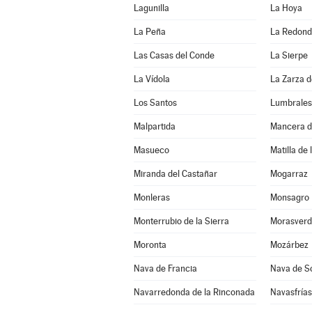
Lagunilla
La Hoya
La Peña
La Redon
Las Casas del Conde
La Sierpe
La Vídola
La Zarza 
Los Santos
Lumbrales
Malpartida
Mancera d
Masueco
Matilla de 
Miranda del Castañar
Mogarraz
Monleras
Monsagro
Monterrubio de la Sierra
Morasverd
Moronta
Mozárbez
Nava de Francia
Nava de S
Navarredonda de la Rinconada
Navasfrías