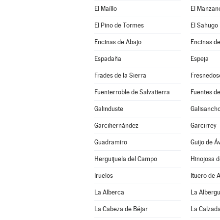
El Maíllo
El Manzan
El Pino de Tormes
El Sahugo
Encinas de Abajo
Encinas de
Espadaña
Espeja
Frades de la Sierra
Fresnedos
Fuenterroble de Salvatierra
Fuentes de
Galinduste
Galisanch
Garcihernández
Garcirrey
Guadramiro
Guijo de Áv
Herguijuela del Campo
Hinojosa 
Iruelos
Ituero de 
La Alberca
La Alberg
La Cabeza de Béjar
La Calzada