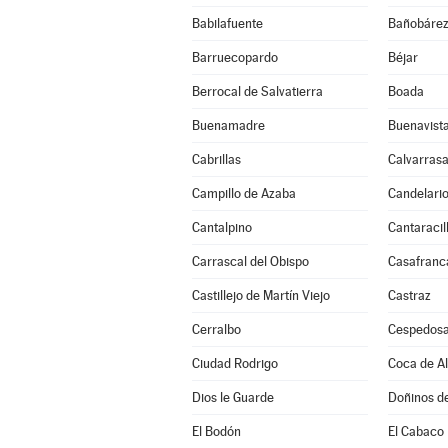
Babilafuente
Bañobáre
Barruecopardo
Béjar
Berrocal de Salvatierra
Boada
Buenamadre
Buenavist
Cabrillas
Calvarrasa
Campillo de Azaba
Candelari
Cantalpino
Cantaracil
Carrascal del Obispo
Casafranc
Castillejo de Martín Viejo
Castraz
Cerralbo
Cespedosa
Ciudad Rodrigo
Coca de A
Dios le Guarde
Doñinos d
El Bodón
El Cabaco