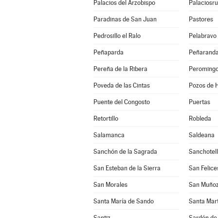
Palacios del Arzobispo
Palaciosru
Paradinas de San Juan
Pastores
Pedrosillo el Ralo
Pelabravo
Peñaparda
Peñaranda
Pereña de la Ribera
Peroming
Poveda de las Cintas
Pozos de H
Puente del Congosto
Puertas
Retortillo
Robleda
Salamanca
Saldeana
Sanchón de la Sagrada
Sanchotel
San Esteban de la Sierra
San Felice
San Morales
San Muño
Santa María de Sando
Santa Mar
Santiz
Sardón de 