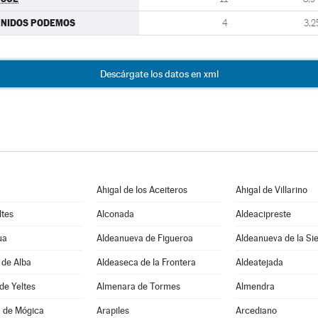
UNIDOS PODEMOS
4
3,2
Descárgate los datos en xml
Ahigal de los Aceiteros
Ahigal de Villarino
ltes
Alconada
Aldeacipreste
ua
Aldeanueva de Figueroa
Aldeanueva de la Si
 de Alba
Aldeaseca de la Frontera
Aldeatejada
de Yeltes
Almenara de Tormes
Almendra
 de Mógica
Arapiles
Arcediano