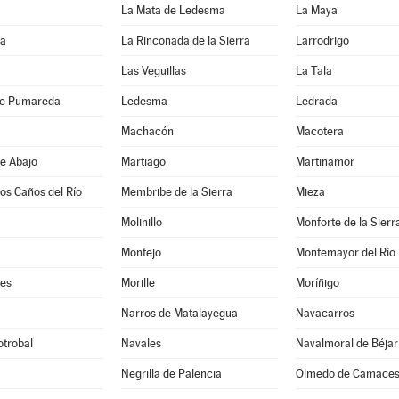
La Mata de Ledesma
La Maya
da
La Rinconada de la Sierra
Larrodrigo
Las Veguillas
La Tala
de Pumareda
Ledesma
Ledrada
Machacón
Macotera
e Abajo
Martiago
Martinamor
los Caños del Río
Membribe de la Sierra
Mieza
Molinillo
Monforte de la Sierr
Montejo
Montemayor del Río
es
Morille
Moríñigo
Narros de Matalayegua
Navacarros
otrobal
Navales
Navalmoral de Béjar
Negrilla de Palencia
Olmedo de Camace