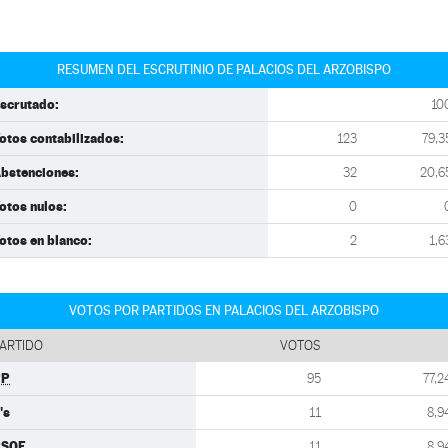
RESUMEN DEL ESCRUTINIO DE PALACIOS DEL ARZOBISPO
scrutado:
10
otos contabilizados:
123
79,3
bstenciones:
32
20,6
otos nulos:
0
otos en blanco:
2
1,6
VOTOS POR PARTIDOS EN PALACIOS DEL ARZOBISPO
ARTIDO
VOTOS
PP
95
77,2
's
11
8,9
PSOE
11
8,9