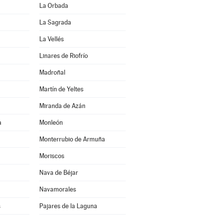
La Orbada
La Sagrada
La Vellés
Linares de Riofrío
Madroñal
Martín de Yeltes
Miranda de Azán
a
Monleón
Monterrubio de Armuña
Moriscos
Nava de Béjar
Navamorales
s
Pajares de la Laguna