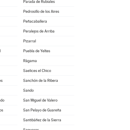
Parada de Rubiales
Pedrosillo de los Aires
Peñacaballera
Peralejos de Arriba
Pizarral
l
Puebla de Yeltes
Rágama
Saelices el Chico
es
Sanchón de la Ribera
Sando
edo
San Miguel de Valero
os
San Pelayo de Guareña
Santibáñez de la Sierra
Sequeros