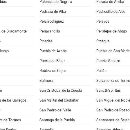
bios
Palencia de Negrilla
Parada de Arriba
Pedraza de Alba
Pedrosillo de Alba
Pelarrodríguez
Pelayos
 de Bracamonte
Peñarandilla
Peralejos de Abajo
o
Pinedas
Pitiegua
inojo
Puebla de Azaba
Puebla de San Mede
Puerto de Béjar
Puerto Seguro
Robliza de Cojos
Rollán
Salmoral
Salvatierra de Torm
lo
San Cristóbal de la Cuesta
Sancti-Spíritus
s de los Gallegos
San Martín del Castañar
San Miguel del Robl
z
San Pedro del Valle
San Pedro de Rozad
ta de Tormes
Santiago de la Puebla
Santibáñez de Béjar
los Frailes
Saucelle
Sepulcro-Hilario