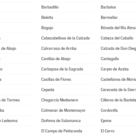
z
Barbadillo
Barbalos
Beleña
Bermellar
Bogajo
Bóveda del Río Alma
a
Cabezabellosa de la Calzada
Cabeza del Caballo
 de Abajo
Calvarrasa de Arriba
Calzada de Don Die
o
Canillas de Abajo
Cantagallo
lo
Carbajosa de la Sagrada
Carpio de Azaba
a
Casillas de Flores
Castellanos de Mori
Cepeda
Cereceda de la Sier
 de Tormes
Chagarcía Medianero
Cilleros de la Bastid
lba
Colmenar de Montemayor
Cordovilla
e Ledesma
Doñinos de Salamanca
Ejeme
El Campo de Peñaranda
El Cerro