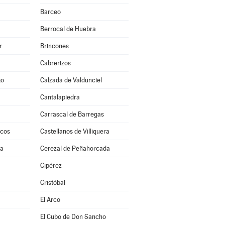
Barceo
Berrocal de Huebra
r
Brincones
Cabrerizos
go
Calzada de Valdunciel
Cantalapiedra
Carrascal de Barregas
scos
Castellanos de Villiquera
ra
Cerezal de Peñahorcada
a
Cipérez
Cristóbal
El Arco
El Cubo de Don Sancho