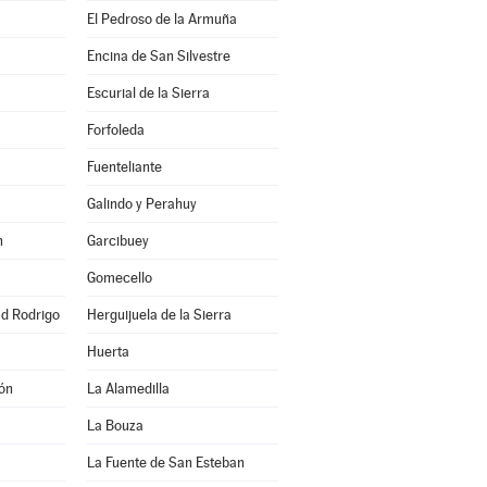
El Pedroso de la Armuña
Encina de San Silvestre
Escurial de la Sierra
Forfoleda
Fuenteliante
Galindo y Perahuy
n
Garcibuey
Gomecello
ad Rodrigo
Herguijuela de la Sierra
Huerta
ón
La Alamedilla
La Bouza
La Fuente de San Esteban