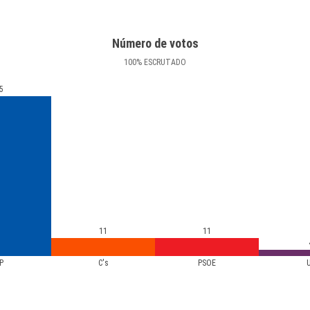
Número de votos
100
%
ESCRUTADO
5
11
11
P
C's
PSOE