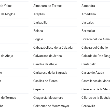
de Yeltes
Almenara de Tormes
Almendra
 de Mógica
Arapiles
Arcediano
z
Barbadillo
Barbalos
Beleña
Bermellar
Bogajo
Bóveda del Río Alma
a
Cabezabellosa de la Calzada
Cabeza del Caballo
 de Abajo
Calvarrasa de Arriba
Calzada de Don Die
o
Canillas de Abajo
Cantagallo
lo
Carbajosa de la Sagrada
Carpio de Azaba
a
Casillas de Flores
Castellanos de Mori
Cepeda
Cereceda de la Sier
 de Tormes
Chagarcía Medianero
Cilleros de la Bastid
lba
Colmenar de Montemayor
Cordovilla