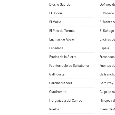
Dios le Guarde
Doñinos d
El Bodón
El Cabaco
El Maíllo
El Manzan
El Pino de Tormes
El Sahugo
Encinas de Abajo
Encinas de
Espadaña
Espeja
Frades de la Sierra
Fresnedos
Fuenterroble de Salvatierra
Fuentes de
Galinduste
Galisanch
Garcihernández
Garcirrey
Guadramiro
Guijo de Áv
Herguijuela del Campo
Hinojosa 
Iruelos
Ituero de 