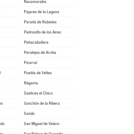
Navamorales
s
Pajares de la Laguna
Parada de Rubiales
Pedrosillo de los Aires
Peñacaballera
Peralejos de Arriba
Pizarral
l
Puebla de Yeltes
Rágama
Saelices el Chico
es
Sanchón de la Ribera
Sando
edo
San Miguel de Valero
os
San Pelayo de Guareña