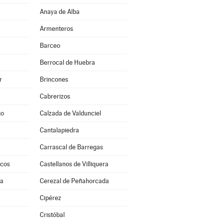
Anaya de Alba
Armenteros
Barceo
Berrocal de Huebra
r
Brincones
Cabrerizos
go
Calzada de Valdunciel
Cantalapiedra
Carrascal de Barregas
scos
Castellanos de Villiquera
ra
Cerezal de Peñahorcada
a
Cipérez
Cristóbal