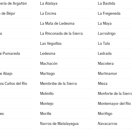
uería de Argañán
La Atalaya
La Bastida
 de Béjar
La Encina
La Fregeneda
La Mata de Ledesma
La Maya
da
La Rinconada de la Sierra
Larrodrigo
Las Veguillas
La Tala
de Pumareda
Ledesma
Ledrada
Machacón
Macotera
e Abajo
Martiago
Martinamor
los Caños del Río
Membribe de la Sierra
Mieza
Molinillo
Monforte de la Sierr
Montejo
Montemayor del Río
es
Morille
Moríñigo
Narros de Matalayegua
Navacarros