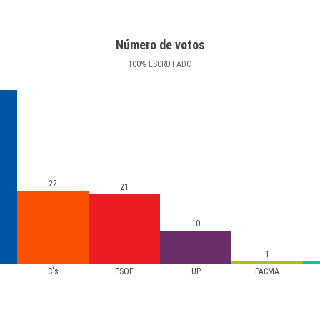
Número de votos
100
%
ESCRUTADO
22
21
10
1
C's
PSOE
UP
PACMA