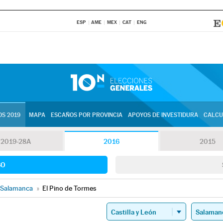
ESP
AME
MEX
CAT
ENG
S 2019
MAPA
ESCAÑOS POR PROVINCIA
APOYOS DE INVESTIDURA
CALCU
2019-28A
2016
2015
SO
Salamanca
»
El Pino de Tormes