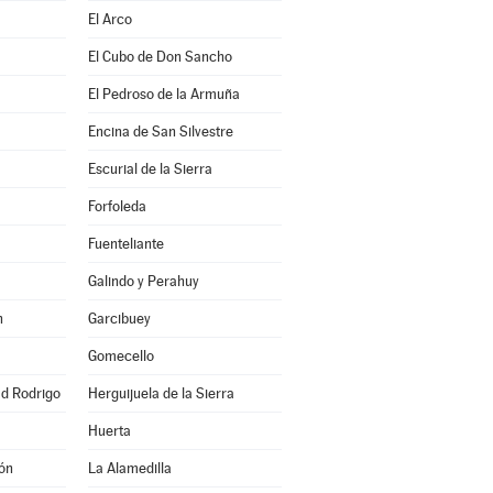
El Arco
El Cubo de Don Sancho
El Pedroso de la Armuña
Encina de San Silvestre
Escurial de la Sierra
Forfoleda
Fuenteliante
Galindo y Perahuy
n
Garcibuey
Gomecello
ad Rodrigo
Herguijuela de la Sierra
Huerta
ón
La Alamedilla