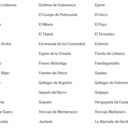
e Ledesma
Doñinos de Salamanca
Ejeme
El Campo de Peñaranda
El Cerro
o
El Milano
El Payo
El Tejado
El Tornadizo
 Arriba
Encinasola de los Comendadores
Endrinal
Espino de la Orbada
Florida de Liébana
o
Fresno Alhándiga
Fuenteguinaldo
 Béjar
Fuentes de Oñoro
Gajates
o
Gallegos de Argañán
Gallegos de Solmiró
Gejuelo del Barro
Golpejas
ila
Guijuelo
Herguijuela de Ciud
de Duero
Horcajo de Montemayor
Horcajo Medianero
Azaba
Juzbado
La Alameda de Gard