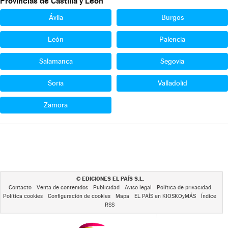
Provincias de Castilla y León
Ávila
Burgos
León
Palencia
Salamanca
Segovia
Soria
Valladolid
Zamora
EDICIONES EL PAÍS S.L.
©
Contacto
Venta de contenidos
Publicidad
Aviso legal
Política de privacidad
Política cookies
Configuración de cookies
Mapa
EL PAÍS en KIOSKOyMÁS
Índice
RSS