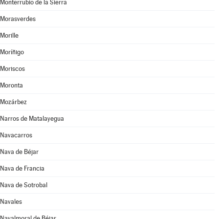
Monterrubio de la Sierra
Morasverdes
Morille
Moríñigo
Moriscos
Moronta
Mozárbez
Narros de Matalayegua
Navacarros
Nava de Béjar
Nava de Francia
Nava de Sotrobal
Navales
Navalmoral de Béjar