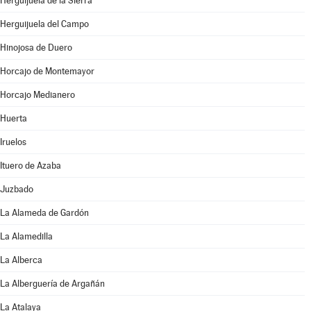
Herguijuela de la Sierra
Herguijuela del Campo
Hinojosa de Duero
Horcajo de Montemayor
Horcajo Medianero
Huerta
Iruelos
Ituero de Azaba
Juzbado
La Alameda de Gardón
La Alamedilla
La Alberca
La Alberguería de Argañán
La Atalaya