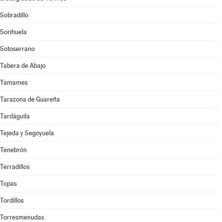
Sobradillo
Sorihuela
Sotoserrano
Tabera de Abajo
Tamames
Tarazona de Guareña
Tardáguila
Tejeda y Segoyuela
Tenebrón
Terradillos
Topas
Tordillos
Torresmenudas