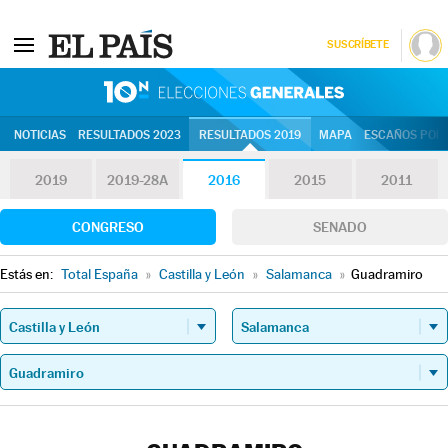
SUSCRÍBETE
10N | Eleccion
NOTICIAS
RESULTADOS 2023
RESULTADOS 2019
MAPA
ESCAÑOS POR 
2019
2019-28A
2016
2015
2011
CONGRESO
SENADO
Estás en:
Total España
»
Castilla y León
»
Salamanca
»
Guadramiro