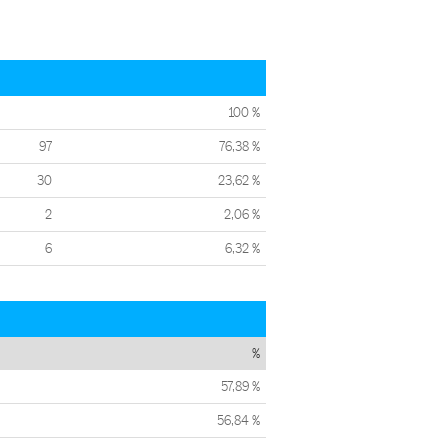
100 %
97
76,38 %
30
23,62 %
2
2,06 %
6
6,32 %
%
57,89 %
56,84 %