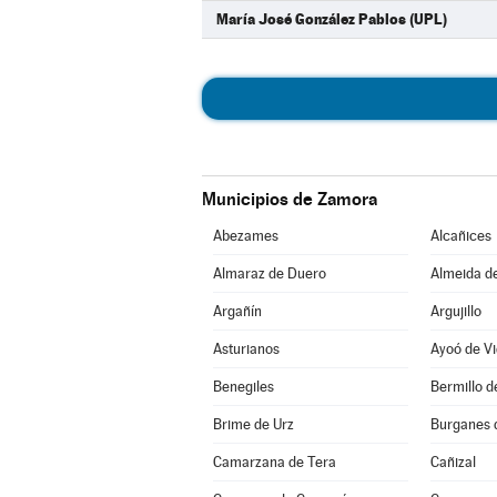
María José González Pablos (UPL)
Municipios de Zamora
Abezames
Alcañices
Almaraz de Duero
Almeida d
Argañín
Argujillo
Asturianos
Ayoó de Vi
Benegiles
Bermillo 
Brime de Urz
Burganes 
Camarzana de Tera
Cañizal