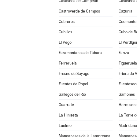
Casaseca de Campeán
Casaseca 
Castroverde de Campos
Cazurra
Cobreros
Coomonte
Cubillos
Cubo de B
El Pego
El Perdigó
Faramontanos de Tábara
Fariza
Ferreruela
Figueruela
Fresno de Sayago
Friera de 
Fuentes de Ropel
Fuentesec
Gallegos del Río
Gamones
Guarrate
Hermisen
La Hiniesta
La Torre de
Luelmo
Madridano
Manganeses de la Lampreana
Manganese