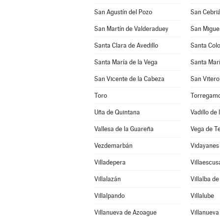
San Agustín del Pozo
San Cebriá
San Martín de Valderaduey
San Miguel
Santa Clara de Avedillo
Santa Col
Santa María de la Vega
Santa Marí
San Vicente de la Cabeza
San Vitero
Toro
Torregam
Uña de Quintana
Vadillo de
Vallesa de la Guareña
Vega de T
Vezdemarbán
Vidayanes
Villadepera
Villaescus
Villalazán
Villalba d
Villalpando
Villalube
Villanueva de Azoague
Villanuev