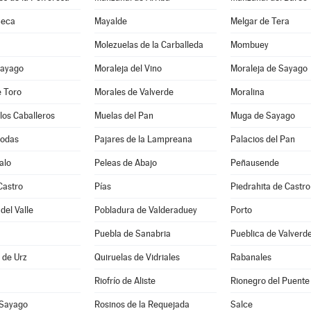
Seca
Mayalde
Melgar de Tera
Molezuelas de la Carballeda
Mombuey
Sayago
Moraleja del Vino
Moraleja de Sayago
e Toro
Morales de Valverde
Moralina
los Caballeros
Muelas del Pan
Muga de Sayago
Bodas
Pajares de la Lampreana
Palacios del Pan
alo
Peleas de Abajo
Peñausende
Castro
Pías
Piedrahita de Castro
del Valle
Pobladura de Valderaduey
Porto
Puebla de Sanabria
Pueblica de Valverd
a de Urz
Quiruelas de Vidriales
Rabanales
Riofrío de Aliste
Rionegro del Puente
 Sayago
Rosinos de la Requejada
Salce