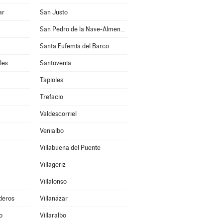
ar
San Justo
San Pedro de la Nave-Almendra
Santa Eufemia del Barco
les
Santovenia
Tapioles
Trefacio
Valdescorriel
Venialbo
Villabuena del Puente
Villageriz
Villalonso
deros
Villanázar
o
Villaralbo