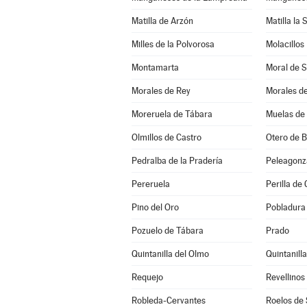
Matilla de Arzón
Matilla la 
Milles de la Polvorosa
Molacillos
Montamarta
Moral de 
Morales de Rey
Morales d
Moreruela de Tábara
Muelas de 
Olmillos de Castro
Otero de 
Pedralba de la Pradería
Peleagonz
Pereruela
Perilla de 
Pino del Oro
Pobladura 
Pozuelo de Tábara
Prado
Quintanilla del Olmo
Quintanill
Requejo
Revellinos
Robleda-Cervantes
Roelos de