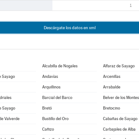
1
Descárgate los datos en xml
Alcubilla de Nogales
Alfaraz de Sayago
e Sayago
Andavías
Arcenillas
Arquillinos
Arrabalde
driales
Barcial del Barco
Belver de los Montes
de Sayago
Bretó
Bretocino
de Valverde
Bustillo del Oro
Cabañas de Sayago
Cañizo
Carbajales de Alba