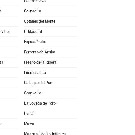
Castronuevo
al
Cernadilla
Cotanes del Monte
l Vino
El Maderal
Espadañedo
Ferreras de Arriba
sa
Fresno de la Ribera
Fuentesaúco
Gallegos del Pan
Granucillo
La Bóveda de Toro
Lubián
ce
Malva
Manzanal de los Infantes