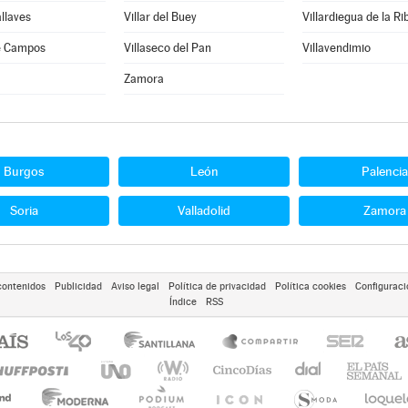
allaves
Villar del Buey
Villardiegua de la Ri
de Campos
Villaseco del Pan
Villavendimio
Zamora
Burgos
León
Palencia
Soria
Valladolid
Zamora
contenidos
Publicidad
Aviso legal
Política de privacidad
Política cookies
Configuraci
Índice
RSS