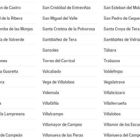
n de Castro
San Cristóbal de Entreviñas
San Esteban del Mol
 de la Ribera
San Miguel del Valle
San Pedro de Ceque
omba de las Monjas
Santa Cristina de la Polvorosa
Santa Croya de Tera
a de Valverde
Santibáñez de Tera
Santibáñez de Vidria
Sanzoles
Tábara
ones
Torres del Carrizal
Trabazos
 la Guareña
Valcabado
Valdefinjas
era
Vega de Villalobos
Vegalatrave
Videmala
Villabrázaro
a
Villafáfila
Villaferrueña
e la Lampreana
Villalcampo
Villalobos
Villamayor de Campos
Villamor de los Escu
a de Campeán
Villanueva de las Peras
Villanueva del Camp