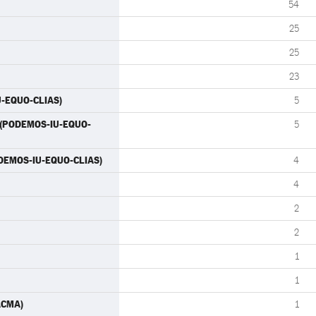
54
25
25
23
IU-EQUO-CLIAS)
5
) (PODEMOS-IU-EQUO-
5
ODEMOS-IU-EQUO-CLIAS)
4
4
2
2
1
1
PACMA)
1