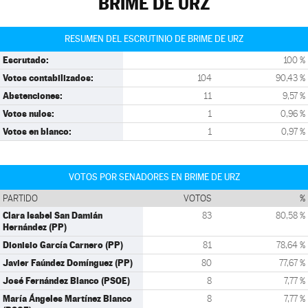
BRIME DE URZ
RESUMEN DEL ESCRUTINIO DE BRIME DE URZ
Escrutado:
100 %
Votos contabilizados:
104
90,43 %
Abstenciones:
11
9,57 %
Votos nulos:
1
0,96 %
Votos en blanco:
1
0,97 %
VOTOS POR SENADORES EN BRIME DE URZ
PARTIDO
VOTOS
%
Clara Isabel San Damián
83
80,58 %
Hernández (PP)
Dionisio García Carnero (PP)
81
78,64 %
Javier Faúndez Domínguez (PP)
80
77,67 %
José Fernández Blanco (PSOE)
8
7,77 %
María Ángeles Martínez Blanco
8
7,77 %