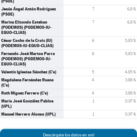
(PSOE)
Jesús Ángel Antón Rodríguez
7
6,8 %
(PSOE)
Marina Elizondo Esteban
7
6,8 %
(PODEMOS) (PODEMOS-IU-
EQUO-CLIAS)
César Cocho de la Croix (IU)
6
5,83 %
(PODEMOS-IU-EQUO-CLIAS)
Fernando José Martos Parra
6
5,83 %
(PODEMOS) (PODEMOS-IU-
EQUO-CLIAS)
Valentín Iglesias Sánchez (C's)
5
4,85 %
Magdalena Fernández Ruano
4
3,88 %
(C's)
Ruth Míguez Ferrero (C's)
4
3,88 %
María José González Pablos
1
0,97 %
(UPL)
Manuel Herrero Alonso (UPL)
1
0,97 %
Descárgate los datos en xml