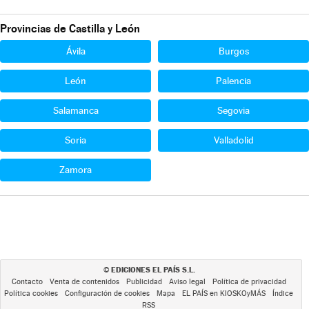
Provincias de Castilla y León
Ávila
Burgos
León
Palencia
Salamanca
Segovia
Soria
Valladolid
Zamora
EDICIONES EL PAÍS S.L.
©
Contacto
Venta de contenidos
Publicidad
Aviso legal
Política de privacidad
Política cookies
Configuración de cookies
Mapa
EL PAÍS en KIOSKOyMÁS
Índice
RSS