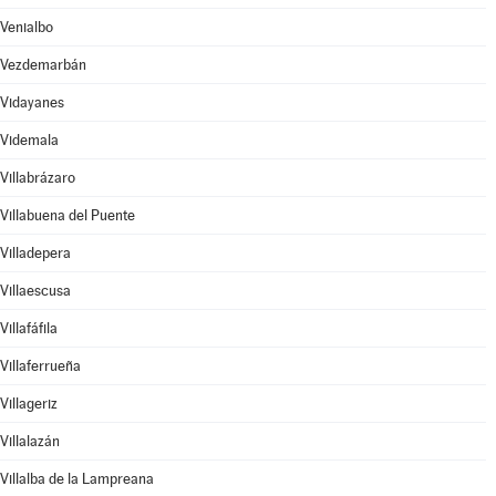
Venialbo
Vezdemarbán
Vidayanes
Videmala
Villabrázaro
Villabuena del Puente
Villadepera
Villaescusa
Villafáfila
Villaferrueña
Villageriz
Villalazán
Villalba de la Lampreana