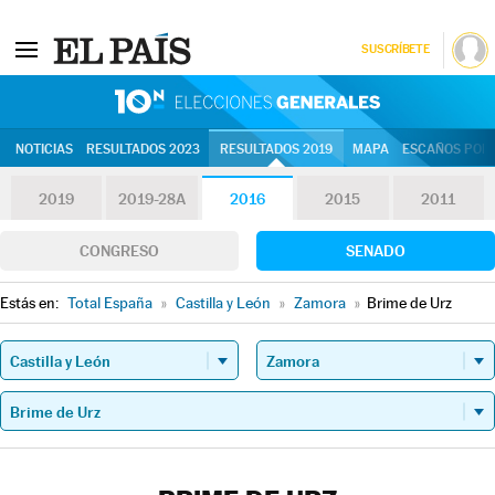
SUSCRÍBETE
10N | Eleccion
NOTICIAS
RESULTADOS 2023
RESULTADOS 2019
MAPA
ESCAÑOS POR 
2019
2019-28A
2016
2015
2011
CONGRESO
SENADO
Estás en:
Total España
»
Castilla y León
»
Zamora
»
Brime de Urz