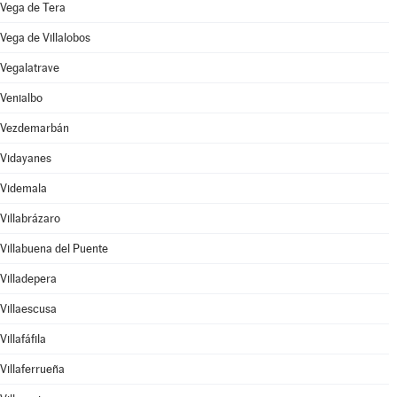
Vega de Tera
Vega de Villalobos
Vegalatrave
Venialbo
Vezdemarbán
Vidayanes
Videmala
Villabrázaro
Villabuena del Puente
Villadepera
Villaescusa
Villafáfila
Villaferrueña