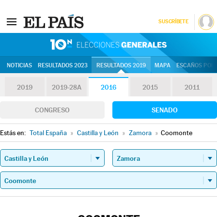
SUSCRÍBETE
10N | Eleccion
NOTICIAS
RESULTADOS 2023
RESULTADOS 2019
MAPA
ESCAÑOS POR 
2019
2019-28A
2016
2015
2011
CONGRESO
SENADO
Estás en:
Total España
»
Castilla y León
»
Zamora
»
Coomonte