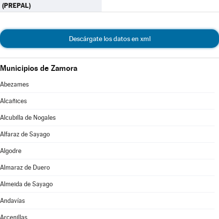
(PREPAL)
Descárgate los datos en xml
Municipios de Zamora
Abezames
Alcañices
Alcubilla de Nogales
Alfaraz de Sayago
Algodre
Almaraz de Duero
Almeida de Sayago
Andavías
Arcenillas