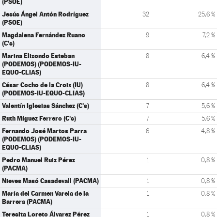
(PSOE)
Jesús Ángel Antón Rodríguez
32
25,6 %
(PSOE)
Magdalena Fernández Ruano
9
7,2 %
(C's)
Marina Elizondo Esteban
8
6,4 %
(PODEMOS) (PODEMOS-IU-
EQUO-CLIAS)
César Cocho de la Croix (IU)
8
6,4 %
(PODEMOS-IU-EQUO-CLIAS)
Valentín Iglesias Sánchez (C's)
7
5,6 %
Ruth Míguez Ferrero (C's)
7
5,6 %
Fernando José Martos Parra
6
4,8 %
(PODEMOS) (PODEMOS-IU-
EQUO-CLIAS)
Pedro Manuel Ruiz Pérez
1
0,8 %
(PACMA)
Nieves Masó Casadevall (PACMA)
1
0,8 %
María del Carmen Varela de la
1
0,8 %
Barrera (PACMA)
Teresita Loreto Álvarez Pérez
1
0,8 %