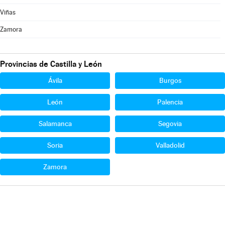
Viñas
Zamora
Provincias de Castilla y León
Ávila
Burgos
León
Palencia
Salamanca
Segovia
Soria
Valladolid
Zamora