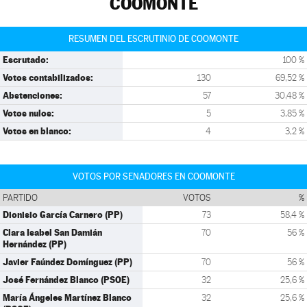
COOMONTE
RESUMEN DEL ESCRUTINIO DE COOMONTE
Escrutado:
100 %
Votos contabilizados:
130
69,52 %
Abstenciones:
57
30,48 %
Votos nulos:
5
3,85 %
Votos en blanco:
4
3,2 %
VOTOS POR SENADORES EN COOMONTE
PARTIDO
VOTOS
%
Dionisio García Carnero (PP)
73
58,4 %
Clara Isabel San Damián
70
56 %
Hernández (PP)
Javier Faúndez Domínguez (PP)
70
56 %
José Fernández Blanco (PSOE)
32
25,6 %
María Ángeles Martínez Blanco
32
25,6 %